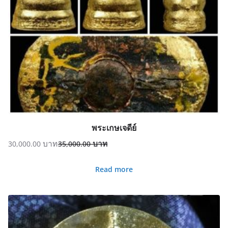
พระเกษเจดีย์
30,000.00
35,000.00
Original
Current
price
price
Read more
was:
is:
35,000.00฿.
30,000.00฿.