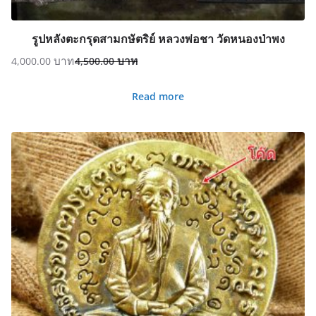
รูปหลังตะกรุดสามกษัตริย์ หลวงพ่อชา วัดหนองป่าพง
4,000.00
4,500.00
Original
Current
price
price
Read more
was:
is:
4,500.00฿.
4,000.00฿.