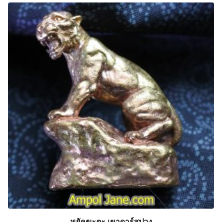
พยัคฆะตะ เขาดาร์สปวง