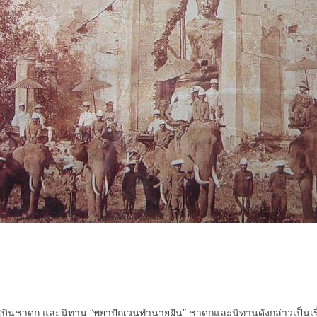
ุบินชาดก และนิทาน “พยาปัถเวนทำนายฝัน” ชาดกและนิทานดังกล่าวเป็นเรื่