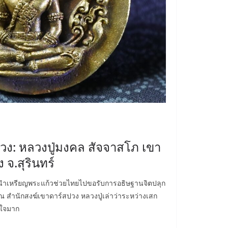
วง: หลวงปู่มงคล สัจจาสโภ เขา
 จ.สุรินทร์
นำเหรียญพระแก้วช่วยไทยไปขอรับการอธิษฐานจิตปลุก
 สำนักสงฆ์เขาดาร์สปวง หลวงปู่เล่าว่าระหว่างเสก
บใจมาก