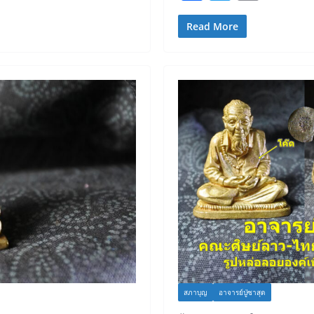
a
w
in
c
itt
t
Read More
e
er
b
o
o
k
สภาบุญ
อาจารย์ปู่ซาสุด