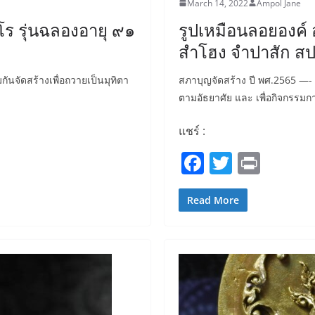
March 14, 2022
Ampol Jane
โร รุ่นฉลองอายุ ๙๑
รูปเหมือนลอยองค์ 
สำโฮง จำปาสัก สป
มกันจัดสร้างเพื่อถวายเป็นมุทิตา
สภาบุญจัดสร้าง ปี พศ.2565 —- วั
ตามอัธยาศัย และ เพื่อกิจกรรม
แชร์ :
F
T
Pr
a
w
in
c
itt
t
Read More
e
er
b
o
o