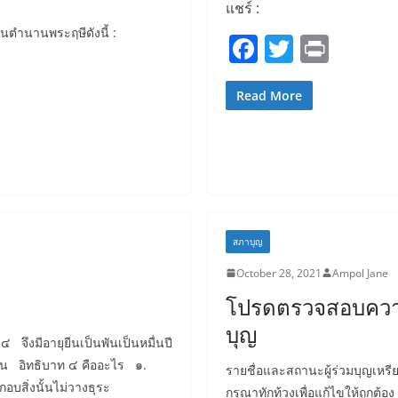
แชร์ :
ในตำนานพระฤษีดังนี้ :
F
T
Pr
a
w
in
c
itt
t
Read More
e
er
b
o
o
k
สภาบุญ
October 28, 2021
Ampol Jane
โปรดตรวจสอบความ
บุญ
 จึงมีอายุยืนเป็นพันเป็นหมื่นปี
ยืน อิทธิบาท ๔ คืออะไร ๑.
รายชื่อและสถานะผู้ร่วมบุญเห
บสิ่งนั้นไม่วางธุระ
กรุณาทักท้วงเพื่อแก้ไขให้ถูกต้