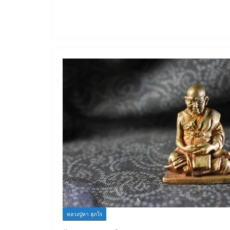
e
er
b
o
o
k
หลวงปู่หา สุภโร