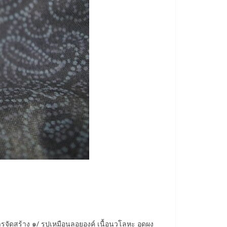
ารจัดสร้าง ๑/ รูปเหมือนลอยองค์ เนื้อนวโลหะ อุดผง