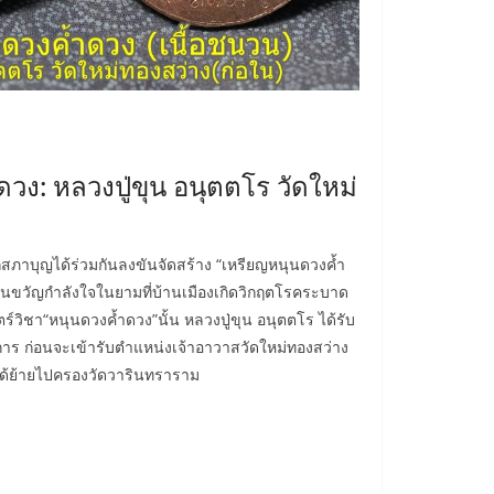
วง: หลวงปู่ขุน อนุตตโร วัดใหม่
าบุญได้ร่วมกันลงขันจัดสร้าง “เหรียญหนุนดวงค้ำ
ป็นขวัญกำลังใจในยามที่บ้านเมืองเกิดวิกฤตโรคระบาด
ร์วิชา“หนุนดวงค้ำดวง”นั้น หลวงปู่ขุน อนุตตโร ได้รับ
การ ก่อนจะเข้ารับตำแหน่งเจ้าอาวาสวัดใหม่ทองสว่าง
งได้ย้ายไปครองวัดวารินทราราม