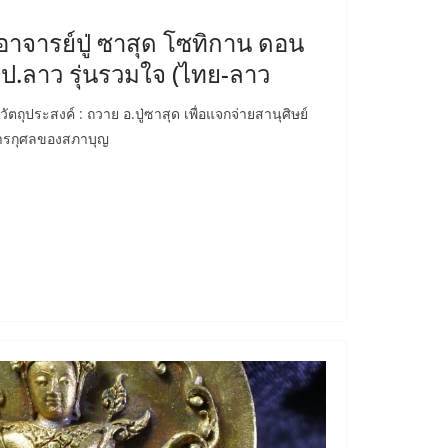
อาจารย์ปู่ ซาสุด โซทิกาน ดอน
ป.ลาว รุ่นรวมใจ (ไทย-ลาว
ตถุประสงค์ : ถวาย อ.ปู่ซาสุด เพื่อแจกจ่ายสานุศิษย์
การกุศลของสภาบุญ