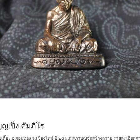
ุญเป็ง คัมภีโร
 ต.สบเตี๊ยะ อ.จอมทอง จ.เชียงใหม่ ปี ๒๕๖๕ สภาบุญจัดสร้างถวาย รายละเอียดก