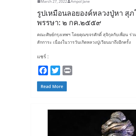
March 27, 2022
Ampol Jane
รูปเหมือนลอยองค์หลวงปู่หา สุภ
พรรษา: ๒ กค.๒๕๕๙
คณะศิษย์กรุงเทพฯ โดยคุณขจรศักดิ์ สุจิกุลกับเพื่อน ร่ว
สักการะ เนื่องในวารวันเกิดหลวงปู่เวียนมาถึงอีกครั้ง
แชร์ :
F
T
Pr
a
w
in
c
itt
t
Read More
e
er
b
o
o