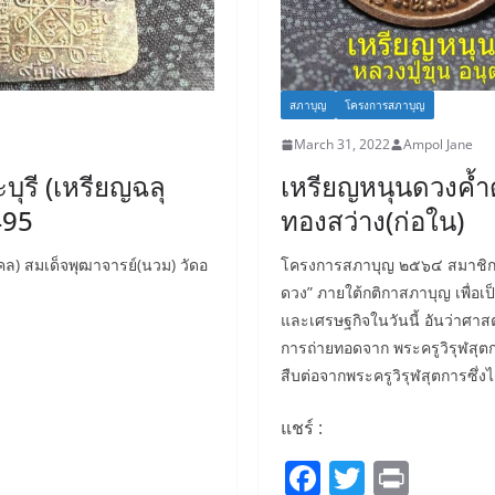
สภาบุญ
โครงการสภาบุญ
March 31, 2022
Ampol Jane
ุรี (เหรียญฉลุ
เหรียญหนุนดวงค้ำด
495
ทองสว่าง(ก่อใน)
คล) สมเด็จพุฒาจารย์(นวม) วัดอ
โครงการสภาบุญ ๒๕๖๔ สมาชิกสภ
ดวง” ภายใต้กติกาสภาบุญ เพื่อเ
และเศรษฐกิจในวันนี้ อันว่าศาสต
การถ่ายทอดจาก พระครูวิรุฬสุต
สืบต่อจากพระครูวิรุฬสุตการซึ่
แชร์ :
F
T
Pr