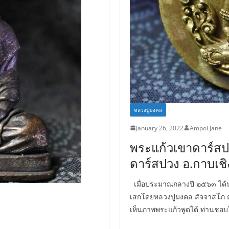
k
หลวงปู่มงคล
January 26, 2022
Ampol Jane
พระแก้วเขาดาร์สป
ดาร์สปวง อ.กาบเชิง
เมื่อประมาณกลางปี ๒๕๖๓ ได้
เสกโดยหลวงปู่มงคล สัจจาสโภ ณ
เห็นภาพพระแก้วพูดได้ ท่านชอ