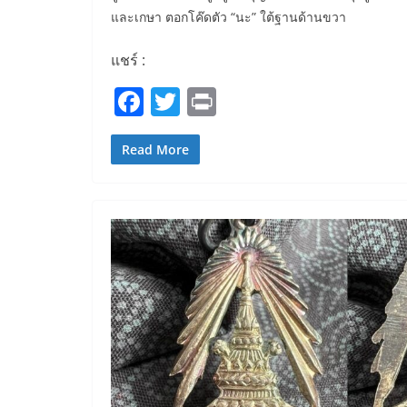
และเกษา ตอกโค๊ดตัว “นะ” ใต้ฐานด้านขวา
แชร์ :
F
T
Pr
a
w
in
c
itt
t
Read More
e
er
b
o
o
k