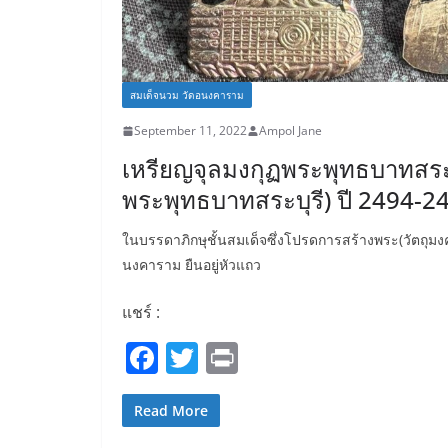
สมเด็จนวม วัดอนงคาราม
September 11, 2022
Ampol Jane
เหรียญจุลมงกุฏพระพุทธบาทสระบ
พระพุทธบาทสระบุรี) ปี 2494-2
ในบรรดาภิกษุชั้นสมเด็จซึ่งโปรดการสร้างพระ(วัตถุมง
นงคาราม ยืนอยู่หัวแถว
แชร์ :
F
T
Pr
a
w
in
c
itt
t
Read More