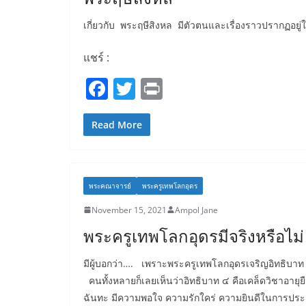
เกี่ยวกับ พระฤษีสิงหล มีตัวตนและเรื่องราวปรากฏอยู่
แชร์ :
F
T
Pr
a
w
in
c
itt
t
Read More
e
er
b
พระคณาจารย์
พระครูเทพโลกอุดร
o
November 15, 2021
Ampol Jane
o
พระครูเทพโลกอุดรมีจริงหรือไม่
k
มีผู้บอกว่า…. เพราะพระครูเทพโลกอุดรเจริญอิทธิบาท ๔
คนทั้งหลายก็เลยเห็นว่าอิทธิบาท ๔ คือเคล็ดวิชาอายุ
ฉันทะ มีความพอใจ ความรักใคร่ ความยินดีในการประกอ