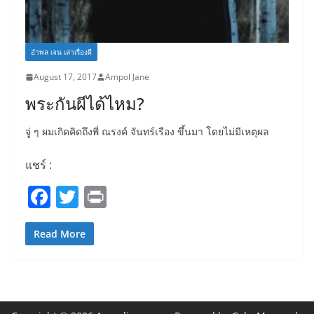
อำพล เจน เล่าเรื่องผี
August 17, 2017
Ampol Jane
พระกันผีได้ไหม?
จู่ ๆ ผมเกิดคิดถึงพี่ ณรงค์ จันทร์เรือง ขึ้นมา โดยไม่มีเหตุผล
แชร์ :
F
T
Pr
a
w
in
c
itt
t
Read More
e
er
b
o