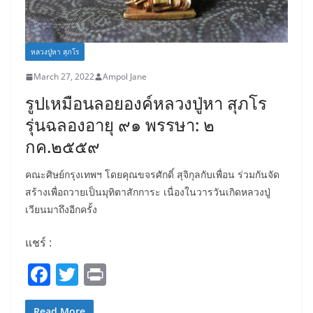
หลวงปู่หา สุภโร
March 27, 2022
Ampol Jane
รูปเหมือนลอยองค์หลวงปู่หา สุภโร
รุ่นฉลองอายุ ๙๑ พรรษา: ๒
กค.๒๕๕๙
คณะศิษย์กรุงเทพฯ โดยคุณขจรศักดิ์ สุจิกุลกับเพื่อน ร่วมกันจัด
สร้างเพื่อถวายเป็นมุทิตาสักการะ เนื่องในวารวันเกิดหลวงปู่
เวียนมาถึงอีกครั้ง
แชร์ :
F
T
Pr
a
w
in
Read More