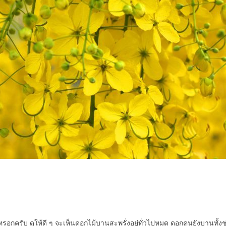
อกครับ ดูให้ดี ๆ จะเห็นดอกไม้บานสะพรั่งอยู่ทั่วไปหมด ดอกคูนยังบานทั้งช