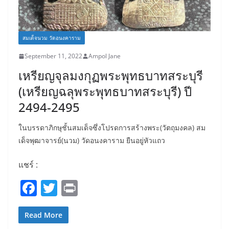
สมเด็จนวม วัดอนงคาราม
September 11, 2022
Ampol Jane
เหรียญจุลมงกุฏพระพุทธบาทสระบุรี
(เหรียญฉลุพระพุทธบาทสระบุรี) ปี
2494-2495
ในบรรดาภิกษุชั้นสมเด็จซึ่งโปรดการสร้างพระ(วัตถุมงคล) สม
เด็จพุฒาจารย์(นวม) วัดอนงคาราม ยืนอยู่หัวแถว
แชร์ :
F
T
Pr
a
w
in
c
itt
t
Read More