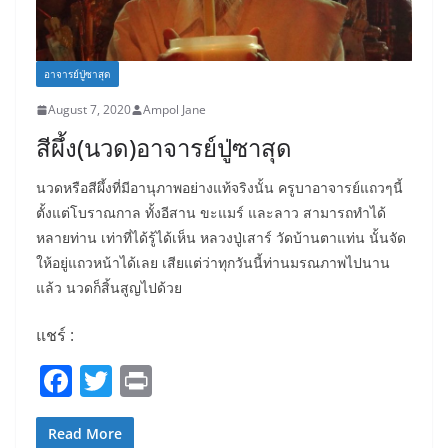
อาจารย์ปู่ซาสุด
August 7, 2020
Ampol Jane
สีผึ้ง(นวด)อาจารย์ปู่ซาสุด
นวดหรือสีผึ้งที่มีอานุภาพอย่างแท้จริงนั้น ครูบาอาจารย์แถวๆนี้
ตั้งแต่โบราณกาล ทั้งอีสาน ขะแมร์ และลาว สามารถทำได้
หลายท่าน เท่าที่ได้รู้ได้เห็น หลวงปู่เสาร์ วัดบ้านตาแท่น นั้นจัด
ให้อยู่แถวหน้าได้เลย เสียแต่ว่าทุกวันนี้ท่านมรณภาพไปนาน
แล้ว นวดก็สิ้นสูญไปด้วย
แชร์ :
F
T
Pr
a
w
in
c
itt
t
Read More