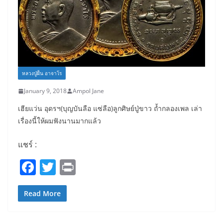
หลวงปู่ฝั้น อาจาโร
January 9, 2018
Ampol Jane
เฮียแว่น อุดรฯ(บุญบันลือ แซ่ลือ)ลูกศิษย์ปู่ขาว ถ้ำกลองเพล เล่า
เรื่องนี้ให้ผมฟังนานมากแล้ว
แชร์ :
F
T
Pr
a
w
in
c
itt
t
Read More
e
er