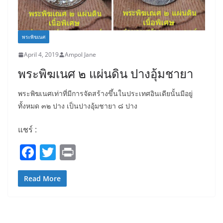
พระพิฆเนศ
April 4, 2019
Ampol Jane
พระพิฆเนศ ๒ แผ่นดิน ปางอุ้มชายา
พระพิฆเนศเท่าที่มีการจัดสร้างขึ้นในประเทศอินเดียนั้นมีอยู่
ทั้งหมด ๓๒ ปาง เป็นปางอุ้มชายา ๘ ปาง
แชร์ :
F
T
Pr
a
w
in
c
itt
t
Read More
e
er
b