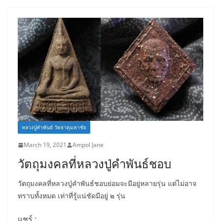
e
er
b
o
o
k
หลวงปู่คำพันธ์ วัดธาตุมหาชัย
March 19, 2021
Ampol Jane
วัตถุมงคลที่หลวงปู่คำพันธ์ชอบ
วัตถุมงคลที่หลวงปู่คำพันธ์ชอบย่อมจะมีอยู่หลายรุ่น แต่ไม่อาจ
ทราบทั้งหมด เท่าที่รู้แน่ชัดมีอยู่ ๒ รุ่น
แชร์ :