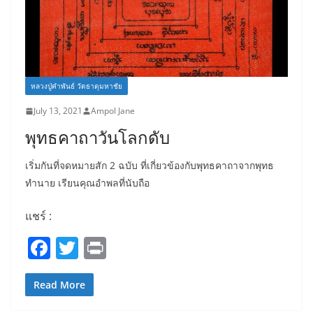
หลวงปู่คำพันธ์ วัดธาตุมหาชัย
July 13, 2021
Ampol Jane
พุทธคาถาวันโลกดับ
เริ่มกันที่จดหมายสัก 2 ฉบับ ที่เกี่ยวข้องกับพุทธคาถาจากพุทธ
ทำนาย เรียนคุณอำพลที่นับถือ
แชร์ :
F
T
Pr
a
w
in
c
itt
t
Read More