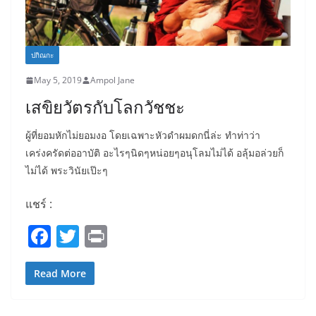
ปกิณกะ
May 5, 2019
Ampol Jane
เสขิยวัตรกับโลกวัชชะ
ผู้ที่ยอมหักไม่ยอมงอ โดยเฉพาะหัวดำผมดกนี่ล่ะ ทำท่าว่า
เคร่งครัดต่ออาบัติ อะไรๆนิดๆหน่อยๆอนุโลมไม่ได้ อลุ้มอล่วยก็
ไม่ได้ พระวินัยเป๊ะๆ
แชร์ :
F
T
Pr
a
w
in
c
itt
t
Read More
e
er