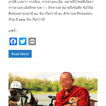
อาบัติ แปลว่า การต้อง, การล่วงละเมิด หมายถึงโทษที่เกิดจา
การล่วงละเมิดสิกขาบท —- สิกขาบท หมายถึงข้อศีล ข้อวินัย
ศีลของสามเณรมี ๑๐ ข้อ เรียกว่ามี ๑๐ สิกขาบท ศีลของพระ
ภิกษุ มี ๒๒๗ ข้อ เรียกว่ามี
แชร์ :
F
T
Pr
a
w
in
c
itt
t
Read More
e
er
b
o
o
k