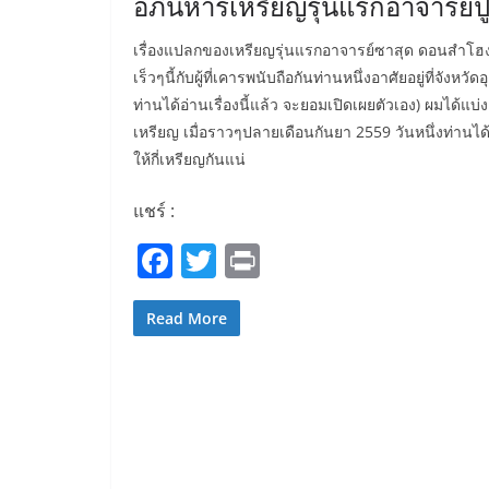
อภินิหารเหรียญรุ่นแรกอาจารย์ปู
เรื่องแปลกของเหรียญรุ่นแรกอาจารย์ซาสุด ดอนสำโฮง สปป
เร็วๆนี้กับผู้ที่เคารพนับถือกันท่านหนึ่งอาศัยอยู่ที่จัง
ท่านได้อ่านเรื่องนี้แล้ว จะยอมเปิดเผยตัวเอง) ผมได้แบ่
เหรียญ เมื่อราวๆปลายเดือนกันยา 2559 วันหนึ่งท่านไ
ให้กี่เหรียญกันแน่
แชร์ :
F
T
Pr
a
w
in
c
itt
t
Read More
e
er
b
o
o