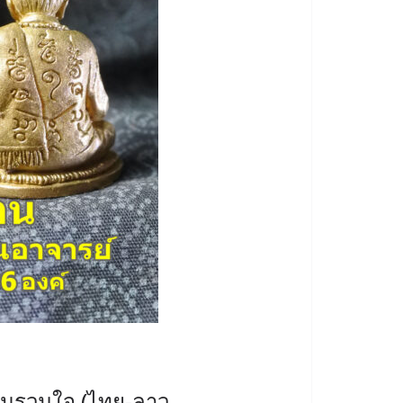
ุ่นรวมใจ (ไทย-ลาว