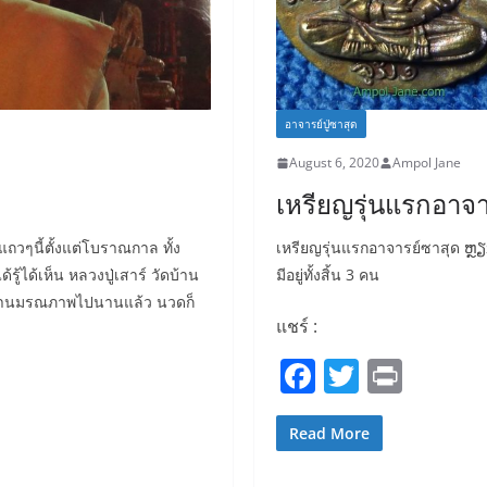
อาจารย์ปู่ซาสุด
August 6, 2020
Ampol Jane
เหรียญรุ่นแรกอาจาร
์แถวๆนี้ตั้งแต่โบราณกาล ทั้ง
เหรียญรุ่นแรกอาจารย์ซาสุด ຫ
ู้ได้เห็น หลวงปู่เสาร์ วัดบ้าน
มีอยู่ทั้งสิ้น 3 คน
นนี้ท่านมรณภาพไปนานแล้ว นวดก็
แชร์ :
F
T
Pr
a
w
in
c
itt
t
Read More
e
er