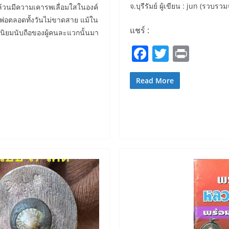
จ.บุรีรัมย์ ผู้เขียน : jun (รวบ
ล้วนมีความเคารพเลื่อมใสในองค์
พ่อตลอดทั้งวันไม่ขาดสาย แม้ใน
แชร์ :
่นิยมนับถือของผู้คนละแวกนั้นมา
F
T
Pr
a
w
in
c
itt
t
Read More
e
er
b
o
o
k