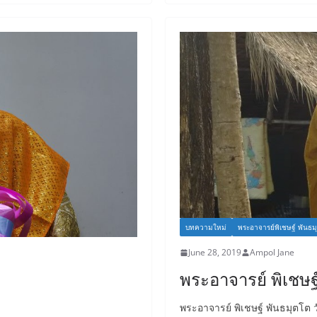
e
er
b
o
o
k
บทความใหม่
พระอาจารย์พิเชษฐ์ พันธม
June 28, 2019
Ampol Jane
พระอาจารย์ พิเชษฐ
พระอาจารย์ พิเชษฐ์ พันธมุตโต