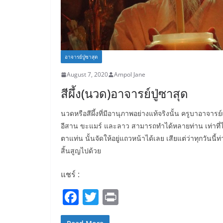
อาจารย์ปู่ซาสุด
August 7, 2020
Ampol Jane
สีผึ้ง(นวด)อาจารย์ปู่ซาสุด
นวดหรือสีผึ้งที่มีอานุภาพอย่างแท้จริงนั้น ครูบาอาจารย
อีสาน ขะแมร์ และลาว สามารถทำได้หลายท่าน เท่าที่ได้ร
ตาแท่น นั้นจัดให้อยู่แถวหน้าได้เลย เสียแต่ว่าทุกวั
สิ้นสูญไปด้วย
แชร์ :
F
T
Pr
a
w
in