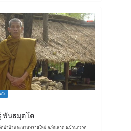
ุตโต
์ พันธมุตโต
 วัดป่าบ้านละหานทรายใหม่ ต.หินลาด อ.บ้านกรวด