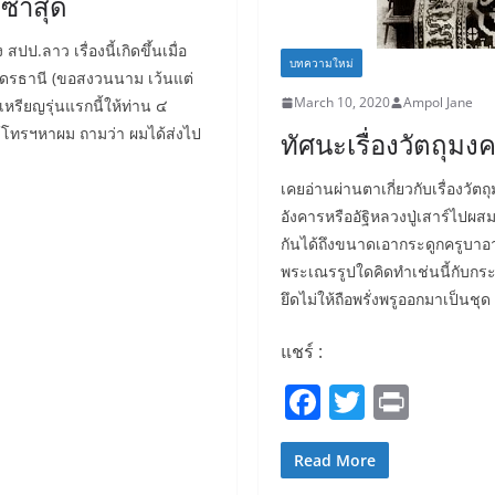
่ซาสุด
.ลาว เรื่องนี้เกิดขึ้นเมื่อ
บทความใหม่
หวัดอุดรธานี (ขอสงวนนาม เว้นแต่
March 10, 2020
Ampol Jane
งเหรียญรุ่นแรกนี้ให้ท่าน ๔
ด้โทรฯหาผม ถามว่า ผมได้ส่งไป
ทัศนะเรื่องวัตถุม
เคยอ่านผ่านตาเกี่ยวกับเรื่องวัตถุ
อังคารหรืออัฐิหลวงปู่เสาร์ไปผส
กันได้ถึงขนาดเอากระดูกครูบาอ
พระเณรรูปใดคิดทำเช่นนี้กับกระดู
ยึดไม่ให้ถือพรั่งพรูออกมาเป็นชุด 
แชร์ :
F
T
Pr
a
w
in
c
itt
t
Read More