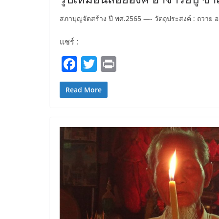
สภาบุญจัดสร้าง ปี พศ.2565 —- วัตถุประสงค์ : ถวาย อ
แชร์ :
F
T
Pr
a
w
in
c
itt
t
Read More
e
er
b
o
o
k