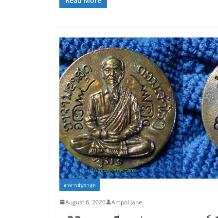
c
itt
t
Read More
e
er
b
o
o
k
อาจารย์ปู่ซาสุด
August 6, 2020
Ampol Jane