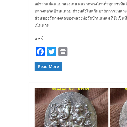
อย่าว่าแต่คนแม่กลองเลย คนจากทางไกลทั่วทุกสารทิศ
หลวงพ่อวัดบ้านแหลม ต่างหลั่งไหลกันมาสักการะหลวง
ส่วนของวัตถุมงคลของหลวงพ่อวัดบ้านแหลม ก็ยังเป็นที
เนิ่นนาน
แชร์ :
F
T
Pr
a
w
in
c
itt
t
Read More
e
er
b
o
o
k