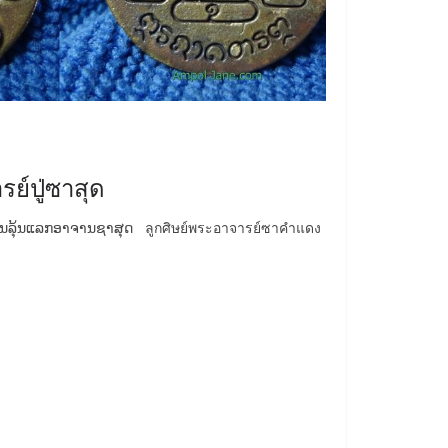
ย์ปู่ซาสุด
ຼຽນລຸ້ນແລກອາຈານຊາສຸດ ลูกศิษย์พระอาจารย์ซาคำแดง