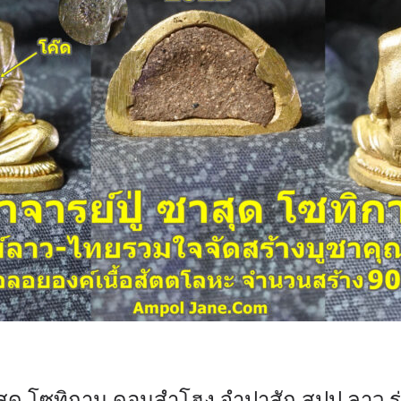
ซาสุด โซทิกาน ดอนสำโฮง จำปาสัก สปป.ลาว ร