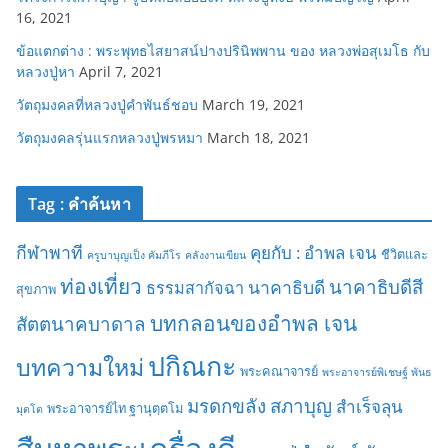
16, 2021
ข้อแตกต่าง : พระพุทธไสยาสน์ปางปรินิพพาน ของ หลวงพ่อสุเมโธ กับ
หลวงปู่หา
April 7, 2021
วัตถุมงคลที่หลวงปู่คำพันธ์ชอบ
March 19, 2021
วัตถุมงคลรุ่นแรกหลวงปู่พรหมา
March 18, 2021
Tag : คำค้นหา
กีฬาพาที
คุยกับ : อำพล เจน
ชีวิตและ
ครูบาบุญเป็ง คัมภีโร
คลังงานเขียน
ท่องเที่ยว
นาคาธิบดีสี
นาคาธิบดี
ธรรมสากัจฉา
สุขภาพ
บทกลอนของอำพล เจน
สัตตนาคบาดาล
ปกิณกะ
บทความใหม่
พระคณาจารย์
พระอาจารย์พิเชษฐ์ พันธ
มรดกขลัง
สภาบุญ
สำเร็จลุน
พระอาจารย์ไท ฐานุตฺตโม
มุตโต