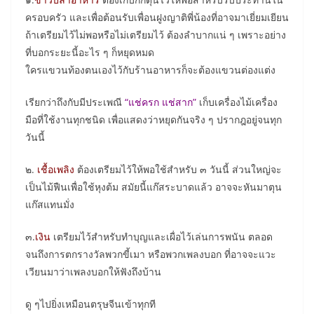
ครอบครัว และเพื่อต้อนรับเพื่อนฝูงญาติพี่น้องที่อาจมาเยี่ยมเยียน
ถ้าเตรียมไว้ไม่พอหรือไม่เตรียมไว้ ต้องลำบากแน่ ๆ เพราะอย่าง
ที่บอกระยะนี้อะไร ๆ ก็หยุดหมด
ใครแขวนท้องตนเองไว้กับร้านอาหารก็จะต้องแขวนต่องแต่ง
เรียกว่าถึงกับมีประเพณี
“แช่ครก แช่สาก”
เก็บเครื่องไม้เครื่อง
มือที่ใช้งานทุกชนิด เพื่อแสดงว่าหยุดกันจริง ๆ ปรากฎอยู่จนทุก
วันนี้
๒.
เชื้อเพลิง
ต้องเตรียมไว้ให้พอใช้สำหรับ ๓ วันนี้ ส่วนใหญ่จะ
เป็นไม้ฟืนเพื่อใช้หุงต้ม สมัยนี้แก๊สระบาดแล้ว อาจจะหันมาตุน
แก๊สแทนมั่ง
๓.
เงิน
เตรียมไว้สำหรับทำบุญและเผื่อไว้เล่นการพนัน ตลอด
จนถึงการตกรางวัลพวกขี้เมา หรือพวกเพลงบอก ที่อาจจะแวะ
เวียนมาว่าเพลงบอกให้ฟังถึงบ้าน
ดู ๆไปยิ่งเหมือนตรุษจีนเข้าทุกที