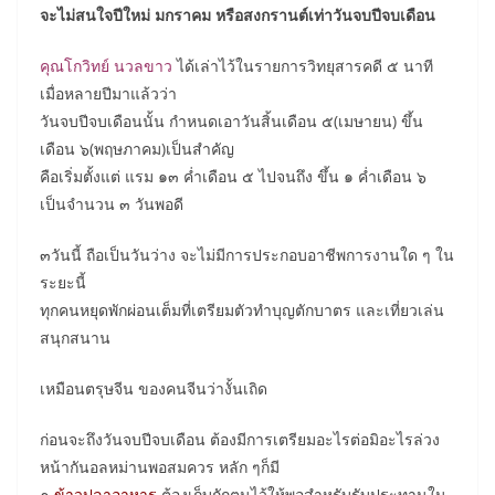
จะไม่สนใจปีใหม่ มกราคม หรือสงกรานต์เท่าวันจบปีจบเดือน
คุณโกวิทย์ นวลขาว
ได้เล่าไว้ในรายการวิทยุสารคดี ๕ นาที
เมื่อหลายปีมาแล้วว่า
วันจบปีจบเดือนนั้น กำหนดเอาวันสิ้นเดือน ๕(เมษายน) ขึ้น
เดือน ๖(พฤษภาคม)เป็นสำคัญ
คือเริ่มตั้งแต่ แรม ๑๓ ค่ำเดือน ๕ ไปจนถึง ขึ้น ๑ ค่ำเดือน ๖
เป็นจำนวน ๓ วันพอดี
๓วันนี้ ถือเป็นวันว่าง จะไม่มีการประกอบอาชีพการงานใด ๆ ใน
ระยะนี้
ทุกคนหยุดพักผ่อนเต็มที่เตรียมตัวทำบุญตักบาตร และเที่ยวเล่น
สนุกสนาน
เหมือนตรุษจีน ของคนจีนว่างั้นเถิด
ก่อนจะถึงวันจบปีจบเดือน ต้องมีการเตรียมอะไรต่อมิอะไรล่วง
หน้ากันอลหม่านพอสมควร หลัก ๆก็มี
๑.
ข้าวปลาอาหาร
ต้องเก็บกักตุนไว้ให้พอสำหรับรับประทานใน