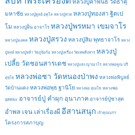
สืบหาพระเครื่องดี
หลวงปู่คำพันธ์ วัดธาตุ
มหาชัย
หลวงปู่ทองสา ฐิตเป
หลวงปู่ดูลย์ อตุโล
หลวงปู่ทวด
หลวงปู่พรหมา เขมจาโร
โม
หลวงปู่ฝั้น อาจาโร
หลวงปู่สรวง
หลวงปู่สิม พุทธาจาโร
หลวงปู่มงคล
หลวง
หลวงปู่
ปู่หงษ์
หลวงปู่หล้า วัดภูจ้อก้อ
หลวงปู่เครื่อง วัดเทพสิงหาร
เปลี้ย วัดชอนสารเดช
หลวงปู่แสง ญาณวโร
หลวงพ่อคูณ ปริ
หลวงพ่อชา วัดหนองป่าพง
หลวงพ่อพิบูลย์
สุทฺโธ
หลวงพ่อพุธ ฐานิโย
วัดบ้านแดง
หลวงพ่อ
หลวงพ่อ สุเมโธ
อาจารย์ปู่ คำผุก อุนาภาค
อาจารย์ปู่ซาสุด
อุตตมะ
อีสานสนุก
อำพล เจน เล่าเรื่องผี
เจ้าคุณนรฯ
โครงการสภาบุญ