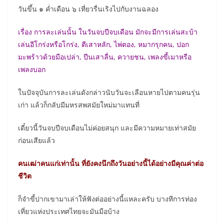
วันขึ้น ๑ ค่ำเดือน ๖ เที่ยวรื่นเริงไปกับงานฉลอง
เรื่อง การละเล่นนั้น ในวันจบปีจบเดือน มักจะมีการเล่นสะบ้า
เล่นอีโกร่งหรือโกร่ง, ตีเสาหลัก, ไพ่ตอง, หมากรุกคน, ปอก
มะพร้าวด้วยมือเปล่า, ปีนเสาลื่น, ควายชน, เพลงขี้เมาหรือ
เพลงบอก
ในปัจจุบันการละเล่นดังกล่าวนับวันจะเลือนหายไปตามคนรุ่น
เก่า แล้วก็กลับมีมหรสพสมัยใหม่มาแทนที่
เดี๋ยวนี้วันจบปีจบเดือนไม่ค่อยสนุก และมีความหมายเท่าสมัย
ก่อนเสียแล้ว
คนเฒ่าคนแก่เท่านั้น ที่ยังคงนึกถึงวันอย่างนี้ได้อย่างมีคุณค่าต่อ
ชีวิต
ก็จำขี้ปากเขามาเล่าให้ฟังต่ออย่างนี้แหละครับ บางทีการท่อง
เที่ยวแห่งประเทศไทยจะมันมือบ้าง