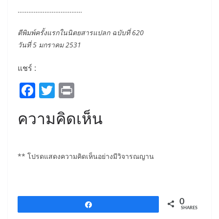
………………………………
ตีพิมพ์ครั้งแรกในนิตยสารแปลก ฉบับที่ 620
วันที่ 5 มกราคม 2531
แชร์ :
F
T
Pr
a
w
in
ความคิดเห็น
c
itt
t
e
er
b
** โปรดแสดงความคิดเห็นอย่างมีวิจารณญาน
o
o
k
0
Share
SHARES