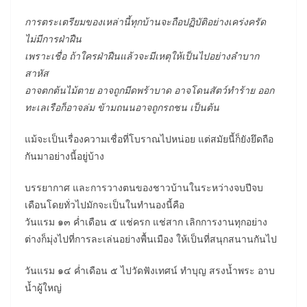
การตระเตรียมของเหล่านี้ทุกบ้านจะถือปฏิบัติอย่างเคร่งครัด
ไม่มีการฝ่าฝืน
เพราะเชื่อ ถ้าใครฝ่าฝืนแล้วจะมีเหตุให้เป็นไปอย่างลำบาก
สาหัส
อาจตกต้นไม้ตาย อาจถูกมีดพร้าบาด อาจโดนสัตว์ทำร้าย ออก
ทะเลเรือก็อาจล่ม ข้ามถนนอาจถูกรถชน เป็นต้น
แม้จะเป็นเรื่องความเชื่อที่โบราณไปหน่อย แต่สมัยนี้ก็ยังยึดถือ
กันมาอย่างนี้อยู่บ้าง
บรรยากาศ และการวางตนของชาวบ้านในระหว่างจบปีจบ
เดือนโดยทั่วไปมักจะเป็นในทำนองนี้คือ
วันแรม ๑๓ ค่ำเดือน ๕ แช่ครก แช่สาก เลิกการงานทุกอย่าง
ต่างก็มุ่งไปที่การละเล่นอย่างพื้นเมือง ให้เป็นที่สนุกสนานกันไป
วันแรม ๑๔ ค่ำเดือน ๕ ไปวัดฟังเทศน์ ทำบุญ สรงน้ำพระ อาบ
น้ำผู้ใหญ่