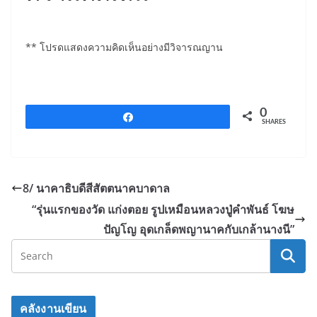
e
er
b
** โปรดแสดงความคิดเห็นอย่างมีวิจารณญาน
o
o
k
0
Share
SHARES
8/ นาคาธิบดีสีสัตตนาคบาดาล
“รุ่นแรกของวัด แก่งตอย รูปเหมือนหลวงปู่คำพันธ์ โฆษ
ปัญโญ อุดเกล็ดพญานาคกับเกล้านางนี”
คลังงานเขียน