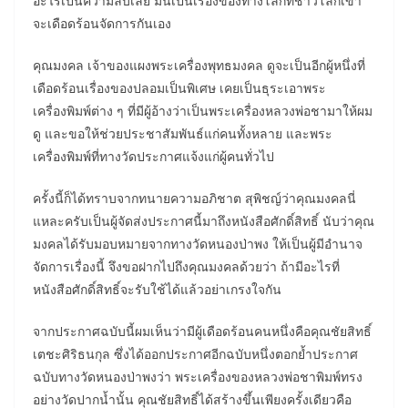
อะไรเป็นความลับเลย มันเป็นเรื่องของทางโลกที่ชาวโลกเขา
จะเดือดร้อนจัดการกันเอง
คุณมงคล เจ้าของแผงพระเครื่องพุทธมงคล ดูจะเป็นอีกผู้หนึ่งที่
เดือดร้อนเรื่องของปลอมเป็นพิเศษ เคยเป็นธุระเอาพระ
เครื่องพิมพ์ต่าง ๆ ที่มีผู้อ้างว่าเป็นพระเครื่องหลวงพ่อชามาให้ผม
ดู และขอให้ช่วยประชาสัมพันธ์แก่คนทั้งหลาย และพระ
เครื่องพิมพ์ที่ทางวัดประกาศแจ้งแก่ผู้คนทั่วไป
ครั้งนี้ก็ได้ทราบจากทนายความอภิชาต สุพิชญ์ว่าคุณมงคลนี่
แหละครับเป็นผู้จัดส่งประกาศนี้มาถึงหนังสือศักดิ์สิทธิ์ นับว่าคุณ
มงคลได้รับมอบหมายจากทางวัดหนองป่าพง ให้เป็นผู้มีอำนาจ
จัดการเรื่องนี้ จึงขอฝากไปถึงคุณมงคลด้วยว่า ถ้ามีอะไรที่
หนังสือศักดิ์สิทธิ์จะรับใช้ได้แล้วอย่าเกรงใจกัน
จากประกาศฉบับนี้ผมเห็นว่ามีผู้เดือดร้อนคนหนึ่งคือคุณชัยสิทธิ์
เตชะศิริธนกุล ซึ่งได้ออกประกาศอีกฉบับหนึ่งตอกย้ำประกาศ
ฉบับทางวัดหนองป่าพงว่า พระเครื่องของหลวงพ่อชาพิมพ์ทรง
อย่างวัดปากน้ำนั้น คุณชัยสิทธิ์ได้สร้างขึ้นเพียงครั้งเดียวคือ