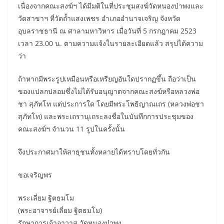
เนื่องจากคณะสงฆ์ฯ ได้มีมติในที่ประชุมสงฆ์วัดหนองป่าพงและ
วัดสาขาฯ ที่วัดถ้ำแสงเพชร อำเภออำนาจเจริญ จังหวัด
อุบลราชธานี ณ ศาลามหาวิหาร เมื่อวันที่ 5 กรกฎาคม 2523
เวลา 23.00 น. ตามความแจ้งในรายละเอียดแล้ว สรุปได้ความ
ว่า
ถ้าหากมีพระรูปเหมือนหรือเหรียญอันใดปรากฏขึ้น ถือว่าเป็น
ของแปลกปลอมซึ่งไม่ได้รับอนุญาตจากคณะสงฆ์หรือหลวงพ่อ
ชา สุภัทโท แต่ประการใด โดยมีพระโพธิญาณเถร (หลวงพ่อชา
สุภัทโท) และพระเถรานุเถระลงชื่อในบันทึกการประชุมของ
คณะสงฆ์ฯ จำนวน 11 รูปในครั้งนั้น
จึงประกาศมาให้สาธุชนทั้งหลายได้ทราบโดยทั่วกัน
ขอเจริญพร
พระเลี่ยม ฐิตธมโม
(พระอาจารย์เลี่ยม ฐิตธมโม)
รักษาการเจ้าอาวาส วัดหนองป่าพง