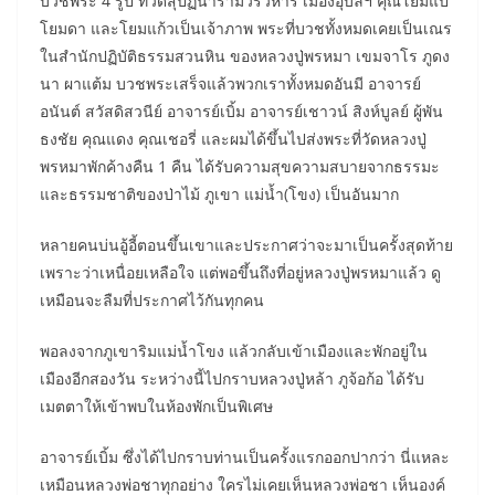
บวชพระ 4 รูป ที่วัดสุปัฏนารามวรวิหาร เมืองอุบลฯ คุณโยมแป๋
โยมดา และโยมแก้วเป็นเจ้าภาพ พระที่บวชทั้งหมดเคยเป็นเณร
ในสำนักปฏิบัติธรรมสวนหิน ของหลวงปู่พรหมา เขมจาโร ภูดง
นา ผาแต้ม บวชพระเสร็จแล้วพวกเราทั้งหมดอันมี อาจารย์
อนันต์ สวัสดิสวนีย์ อาจารย์เบิ้ม อาจารย์เชาวน์ สิงห์บูลย์ ผู้พัน
ธงชัย คุณแดง คุณเชอรี่ และผมได้ขึ้นไปส่งพระที่วัดหลวงปู่
พรหมาพักค้างคืน 1 คืน ได้รับความสุขความสบายจากธรรมะ
และธรรมชาติของป่าไม้ ภูเขา แม่น้ำ(โขง) เป็นอันมาก
หลายคนบ่นอู้อี้ตอนขึ้นเขาและประกาศว่าจะมาเป็นครั้งสุดท้าย
เพราะว่าเหนื่อยเหลือใจ แต่พอขึ้นถึงที่อยู่หลวงปู่พรหมาแล้ว ดู
เหมือนจะลืมที่ประกาศไว้กันทุกคน
พอลงจากภูเขาริมแม่น้ำโขง แล้วกลับเข้าเมืองและพักอยู่ใน
เมืองอีกสองวัน ระหว่างนี้ไปกราบหลวงปู่หล้า ภูจ้อก้อ ได้รับ
เมตตาให้เข้าพบในห้องพักเป็นพิเศษ
อาจารย์เบิ้ม ซึ่งได้ไปกราบท่านเป็นครั้งแรกออกปากว่า นี่แหละ
เหมือนหลวงพ่อชาทุกอย่าง ใครไม่เคยเห็นหลวงพ่อชา เห็นองค์