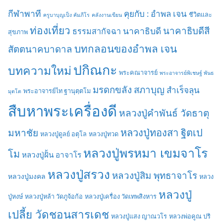
กีฬาพาที
คุยกับ : อำพล เจน
ชีวิตและ
ครูบาบุญเป็ง คัมภีโร
คลังงานเขียน
ท่องเที่ยว
นาคาธิบดีสี
นาคาธิบดี
ธรรมสากัจฉา
สุขภาพ
บทกลอนของอำพล เจน
สัตตนาคบาดาล
ปกิณกะ
บทความใหม่
พระคณาจารย์
พระอาจารย์พิเชษฐ์ พันธ
มรดกขลัง
สภาบุญ
สำเร็จลุน
พระอาจารย์ไท ฐานุตฺตโม
มุตโต
สืบหาพระเครื่องดี
หลวงปู่คำพันธ์ วัดธาตุ
มหาชัย
หลวงปู่ทองสา ฐิตเป
หลวงปู่ดูลย์ อตุโล
หลวงปู่ทวด
หลวงปู่พรหมา เขมจาโร
โม
หลวงปู่ฝั้น อาจาโร
หลวงปู่สรวง
หลวงปู่สิม พุทธาจาโร
หลวงปู่มงคล
หลวง
หลวงปู่
ปู่หงษ์
หลวงปู่หล้า วัดภูจ้อก้อ
หลวงปู่เครื่อง วัดเทพสิงหาร
เปลี้ย วัดชอนสารเดช
หลวงปู่แสง ญาณวโร
หลวงพ่อคูณ ปริ