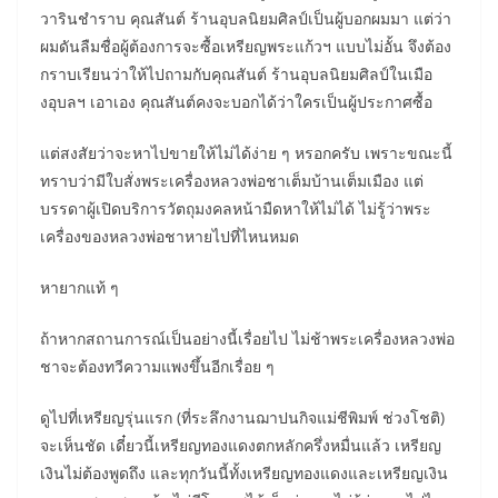
วารินชำราบ คุณสันต์ ร้านอุบลนิยมศิลป์เป็นผู้บอกผมมา แต่ว่า
ผมดันลืมชื่อผู้ต้องการจะซื้อเหรียญพระแก้วฯ แบบไม่อั้น จึงต้อง
กราบเรียนว่าให้ไปถามกับคุณสันต์ ร้านอุบลนิยมศิลป์ในเมือ
งอุบลฯ เอาเอง คุณสันต์คงจะบอกได้ว่าใครเป็นผู้ประกาศซื้อ
แต่สงสัยว่าจะหาไปขายให้ไม่ได้ง่าย ๆ หรอกครับ เพราะขณะนี้
ทราบว่ามีใบสั่งพระเครื่องหลวงพ่อชาเต็มบ้านเต็มเมือง แต่
บรรดาผู้เปิดบริการวัตถุมงคลหน้ามืดหาให้ไม่ได้ ไม่รู้ว่าพระ
เครื่องของหลวงพ่อชาหายไปที่ไหนหมด
หายากแท้ ๆ
ถ้าหากสถานการณ์เป็นอย่างนี้เรื่อยไป ไม่ช้าพระเครื่องหลวงพ่อ
ชาจะต้องทวีความแพงขึ้นอีกเรื่อย ๆ
ดูไปที่เหรียญรุ่นแรก (ที่ระลึกงานฌาปนกิจแม่ชีพิมพ์ ช่วงโชติ)
จะเห็นชัด เดี๋ยวนี้เหรียญทองแดงตกหลักครึ่งหมื่นแล้ว เหรียญ
เงินไม่ต้องพูดถึง และทุกวันนี้ทั้งเหรียญทองแดงและเหรียญเงิน