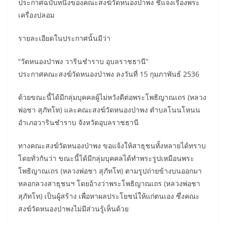
ประกาศฉบับหนึ่งของคณะสงฆ์วัดหนองป่าพง ชี้แจงเรื่องพระ
เครื่องปลอม
รายละเอียดในประกาศนั้นมีว่า
“วัดหนองป่าพง วารินชำราบ อุบลราชธานี”
ประกาศคณะสงฆ์วัดหนองป่าพง ลงวันที่ 15 กุมภาพันธ์ 2536
ด้วยขณะนี้ได้มีกลุ่มบุคคลผู้ไม่หวังดีต่อพระโพธิญาณเถร (หลวง
พ่อชา สุภัทโท) และคณะสงฆ์วัดหนองป่าพง ตำบลโนนโหนน
อำเภอวารินชำราบ จังหวัดอุบลราชธานี
ทางคณะสงฆ์วัดหนองป่าพง ขอแจ้งให้สาธุชนทั้งหลายได้ทราบ
โดยทั่วกันว่า ขณะนี้ได้มีกลุ่มบุคคลได้ทำพระรูปเหมือนพระ
โพธิญาณเถร (หลวงพ่อชา สุภัทโท) ตามรูปถ่ายข้างบนออกมา
หลอกลวงสาธุชนฯ โดยอ้างว่าพระโพธิญาณเถร (หลวงพ่อชา
สุภัทโท) เป็นผู้สร้าง เพื่อหาผลประโยชน์ให้แก่ตนเอง ซึ่งคณะ
สงฆ์วัดหนองป่าพงไม่มีส่วนรู้เห็นด้วย