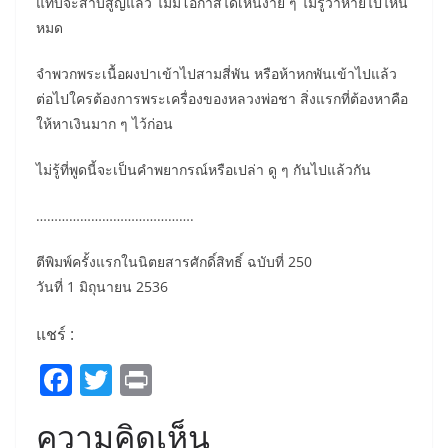
แทบจะสาบสูญแล้ว ไม่มีโอกาสได้เห็นง่าย ๆ ไม่รู้ว่าหายไปไหน
หมด
จำพวกพระเนื้อผงปาเข้าไปสามสี่พัน หรือห้าหกพันเข้าไปแล้ว
ต่อไปใครต้องการพระเครื่องของหลวงพ่อชา สิ่งแรกที่ต้องหาคือ
ให้หาเงินมาก ๆ ไว้ก่อน
ไม่รู้ที่พูดนี้จะเป็นคำพยากรณ์หรือเปล่า ดู ๆ กันไปแล้วกัน
…………………………………….
ตีพิมพ์ครั้งแรกในนิตยสารศักดิ์สิทธิ์ ฉบับที่ 250
วันที่ 1 มิถุนายน 2536
แชร์ :
F
T
Pr
a
w
in
ความคิดเห็น
c
itt
t