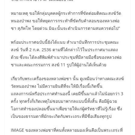
หมายเหตุ ขอให้กลุ่มบุคคลผู้กระทำการที่ขัดต่อมติคณะสงฆ์วัด
หนองป่าพง ขอให้หยุดการกระทำที่ขัดกับคำสอนของหลวงพ่อ
ชา สุภัทโท โดยด่วน มิฉะนั้นจะดำเนินการตามสมควรต่อไป”
พร้อมประกาศฉบับนี้ยังได้แนบ สำเนาบันทึกการประชุมคณะ
สงฆ์ วันที่ 2 ก.ค. 2536 ตามที่ได้กล่าวไว้ในประกาศมาแสดง
ด้วย ซึ่งจะได้ลงตีพิมพ์สำเนาประชุมที่มีลายมือชื่อของหลวงพ่อ
ชาและคณะกรรมการ สงฆ์ 11 รูปให้ผู้อ่านได้เห็นด้วย
เกี่ยวกับพระเครื่องของหลวงพ่อชา นั้น ดูเหมือนว่าทางคณะสงฆ์
วัดหนองป่าพง ไม่มีความยินดีที่จะให้มีเรื่องนี้เกิดขึ้น
แถลงการณ์หรือประกาศทำนองนี้ เคยมีขึ้นมาแล้วไม่น้อยกว่า 3
ครั้ง ทุกครั้งก็เกิดเหตุไม่ชอบมาพากลแบบนี้ทั้งสิ้น คือมีผู้ฉวย
โอกาสทำของปลอมขึ้นมาเพื่อขายให้แก่ผู้ศรัทธาที่ไม่รู้เรื่อง ซึ่ง
เป็นของธรรมดาที่มักจะเกิดกับพระเถระที่มีชื่อเสียงทุกรูป
IMAGE ของหลวงพ่อชาที่คนทั้งหลายมองเห็นคือเป็นพระเถระที่