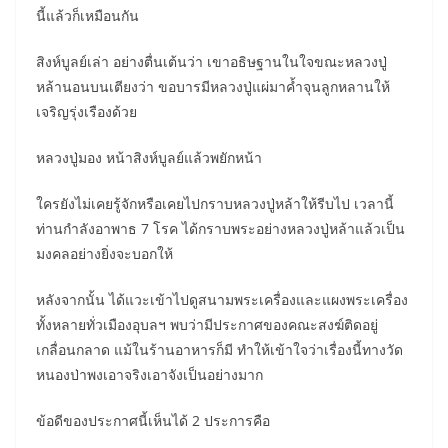
นี้แล้วก็เหมือนกัน
สิงห์บูลย์เล่า อย่างตื่นเต้นว่า เขาอธิษฐานในใจขณะหลวงปู่
หล้านอนบนเตียงว่า ขอบารมีหลวงปู่แผ่มาค้ำจุนลูกหลานให้
เจริญรุ่งเรืองด้วย
หลวงปู่มอง หน้าสิงห์บูลย์แล้วพยักหน้า
ใครยังไม่เคยรู้จักหรือเคยไปกราบหลวงปู่หล้าให้รีบไป เวลานี้
ท่านกำลังอาพาธ 7 โรค ได้กราบพระอย่างหลวงปู่หล้าแล้วเป็น
มงคลอย่างยิ่งจะบอกให้
หลังจากนั้น ได้แวะเข้าไปดูสนามพระเครื่องและแผงพระเครื่อง
ทั้งหลายทั่วเมืองอุบลฯ พบว่ามีประกาศของคณะสงฆ์ติดอยู่
เกลื่อนกลาด แม้ในร้านอาหารก็มี ทำให้เข้าใจว่าเรื่องนี้ทางวัด
หนองป่าพงเอาจริงเอาจังเป็นอย่างมาก
ข้อดีของประกาศนี้เห็นได้ 2 ประการคือ