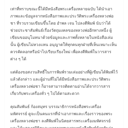
เท่าที่ทราบขณะนี้ได้มีหนังสือพระเครื่องหลายฉบับ ได้นำเอา
ภาพและข้อมูลจากหนังสือภาพและประวัติพระเครื่องหลวงพ่อ
ชา ที่รวบรวมเขียนขึ้นโดย อำพล เจน ไปลงตีพิมพ์ นับว่าได้
ช่วยประชาสัมพันธ์เรื่องวัตถุมงคลของหลวงพ่ออีกทางหนึ่ง ผู้
เขียนขออนุโมทนาด้วยข้อมูลและภาพทั้งหลายในหนังสือเล่ม
นั้น ผู้เขียนไม่หวงแหน อนุญาตให้ทุกคนทุกฝ่ายที่เห็นเหมาะเห็น
ควรคัดลอกหรือนำไปเรียบเรียงใหม่ เพื่อลงตีพิมพ์ในวารสาร
ต่าง ๆ ได้
แต่ต้องขอสงวนสิทธิ์ในการพิมพ์รวมเล่มอย่างที่ผู้เขียนได้พิมพ์ไว้
แล้วดังกล่าว และผู้อ่านที่ไม่ได้มีหนังสือภาพและประวัติพระ
เครื่องหลวงพ่อชา ก็อาจสามารถติดตามอ่านได้จากวารสาร
เกี่ยวกับพระเครื่องทั่ว ๆ ไปได้ตามสะดวก
คุณสัมพันธ์ ก้องสมุทร บรรณาธิการหนังสือพระเครื่อง
มหัศจรรย์ ดูจะเป็นคนแรกที่นำเอาภาพและเรื่องราวของพระ
เครื่องหลวงพ่อชา ลงตีพิมพ์ในนิตยสารพระเครื่องมหัศจรรย์
และได้แสดงสปิริตและมารยาทของคนหนังสือพิมพ์ด้วยกันว่า