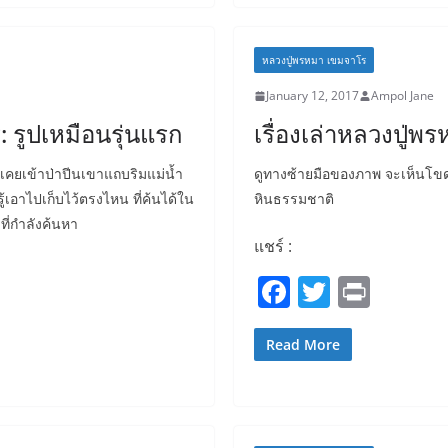
b
o
o
หลวงปู่พรหมา เขมจาโร
k
January 12, 2017
Ampol Jane
: รูปเหมือนรุ่นแรก
เรื่องเล่าหลวงปู่พ
่เคยเข้าป่าปีนเขาแถบริมแม่น้ำ
ดูทางซ้ายมือของภาพ จะเห็นโขดหิน
ู้เอาไปเก็บไว้ตรงไหน ที่ค้นได้ใน
หินธรรมชาติ
ี่กำลังค้นหา
แชร์ :
F
T
Pr
a
w
in
c
itt
t
Read More
e
er
b