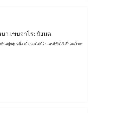
รหมา เขมจาโร: บังบด
อยู่กลุ่มหนึ่ง เมื่อก่อนไม่มีผ้าแพรสีพันไว้ เป็นแค่โขด