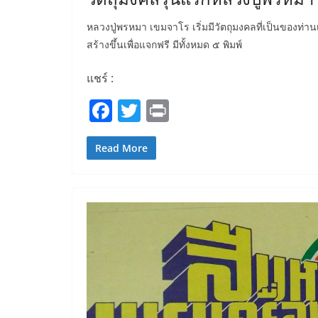
หลวงปู่พรหมา เขมจาโร เริ่มมีวัตถุมงคลที่เป็นของท
สร้างขึ้นเพื่อแจกฟรี มีทั้งหมด ๕ พิมพ์
แชร์ :
F
T
Pr
a
w
in
c
itt
t
Read More
e
er
b
o
o
k