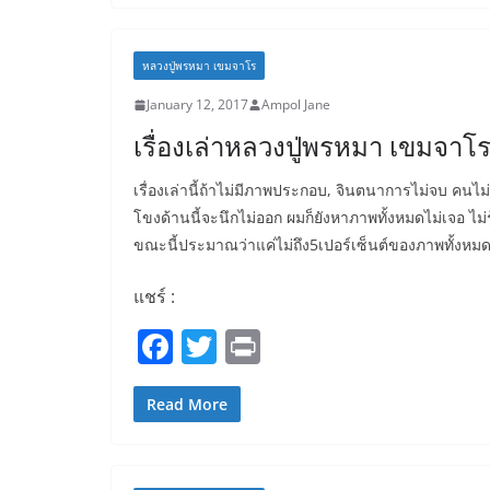
e
er
b
หลวงปู่พรหมา เขมจาโร
o
January 12, 2017
Ampol Jane
o
เรื่องเล่าหลวงปู่พรหมา เขมจาโร
k
เรื่องเล่านี้ถ้าไม่มีภาพประกอบ, จินตนาการไม่จบ คนไม
โขงด้านนี้จะนึกไม่ออก ผมก็ยังหาภาพทั้งหมดไม่เจอ ไม่ร
ขณะนี้ประมาณว่าแค่ไม่ถึง5เปอร์เซ็นต์ของภาพทั้งหมดท
แชร์ :
F
T
Pr
a
w
in
c
itt
t
Read More
e
er
b