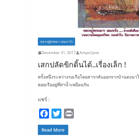
หลวงปู่พรหมา เขมจาโร
December 31, 2017
Ampol Jane
เสกปลัดขิกดิ้นได้..เรื่องเล็ก !
ครั้งหนึ่งระหว่างรอเรือโดยสารกลับออกจากบ้านดงนาไป
คอยเรืออยู่ที่ท่าน้ำเหมือนกัน
แชร์ :
F
T
Pr
a
w
in
c
itt
t
Read More