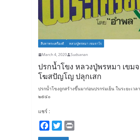
สืบหาพระเครื่องดี
หลวงปู่พรหมา เขมจาโร
March 4, 2020
Sudsanan
ปรกน้ำโขง หลวงปู่พรหมา เขมจา
โฆสปัญโญ ปลุกเสก
ปรกน้ำโขงถูกสร้างขึ้นมาก่อนปรกร่มเย็น ในระยะเวลาไ
๒๕๔๐
แชร์ :
F
T
Pr
a
w
in