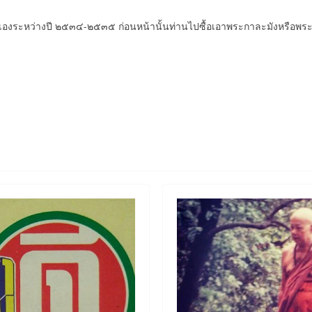
่านเองระหว่างปี ๒๕๓๔-๒๕๓๕ ก่อนหน้านั้นท่านไปซื้อเอาพระกาละมังหรือพระ