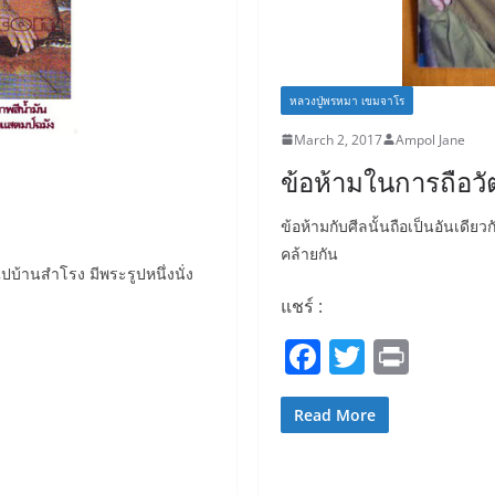
หลวงปู่พรหมา เขมจาโร
March 2, 2017
Ampol Jane
ข้อห้ามในการถือว
ข้อห้ามกับศีลนั้นถือเป็นอันเดียวก
คล้ายกัน
บ้านสำโรง มีพระรูปหนึ่งนั่ง
แชร์ :
F
T
Pr
a
w
in
c
itt
t
Read More
e
er