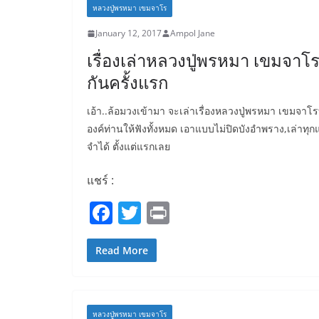
หลวงปู่พรหมา เขมจาโร
o
January 12, 2017
Ampol Jane
o
เรื่องเล่าหลวงปู่พรหมา เขมจาโ
k
กันครั้งแรก
เอ้า..ล้อมวงเข้ามา จะเล่าเรื่องหลวงปู่พรหมา เขมจาโรท
องค์ท่านให้ฟังทั้งหมด เอาแบบไม่ปิดบังอำพราง,เล่าทุกแ
จำได้ ตั้งแต่แรกเลย
แชร์ :
F
T
Pr
a
w
in
c
itt
t
Read More
e
er
b
หลวงปู่พรหมา เขมจาโร