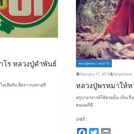
โร หลวงปู่คำพันธ์
หลวงปู่พรหมา เขมจาโร
February 17, 2019
Ampol Jane
หลวงปู่พรหมาให้ห
ล่เลี่ยกัน คือราวๆปลายปี
ครูบาอาจารย์ให้หวยนั้น เป็นเรื่อ
ตนเองก็มี
แชร์ :
F
T
Pr