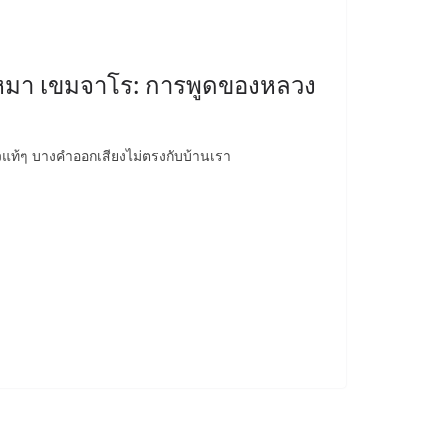
พรหมา เขมจาโร: การพูดของหลวง
าวแท้ๆ บางคำออกเสียงไม่ตรงกับบ้านเรา