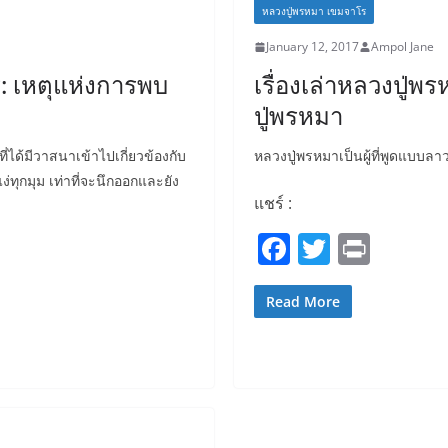
o
หลวงปู่พรหมา เขมจาโร
o
January 12, 2017
Ampol Jane
k
ร: เหตุแห่งการพบ
เรื่องเล่าหลวงปู่
ปู่พรหมา
ี่ได้มีวาสนาเข้าไปเกี่ยวข้องกับ
หลวงปู่พรหมาเป็นผู้ที่พูดแบบล
ง่ทุกมุม เท่าที่จะนึกออกและยัง
แชร์ :
F
T
Pr
a
w
in
c
itt
t
Read More
e
er
b
o
o