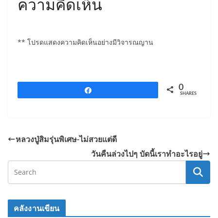
ความคิดเห็น
c
itt
t
e
er
b
** โปรดแสดงความคิดเห็นอย่างมีวิจารณญาน
o
o
k
0
Share
SHARES
หลวงปู่สิมรุ่นพิเศษ-ไม่สวยแต่ดี
วันคืนล่วงไปๆ บัดนี้เราทำอะไรอยู่
คลังงานเขียน