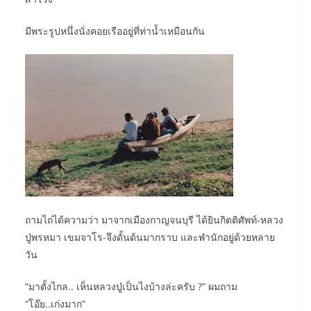
มีพระรูปหนึ่งนั่งคอยเรืออยู่ที่ท่าน้ำเหมือนกัน
ถามไถ่ได้ความว่า มาจากเมืองกาญจนบุรี ได้ยินกิตติศัพท์-หลวง
ปู่พรหมา เขมจาโร-จึงดั้นด้นมากราบ และพำนักอยู่ด้วยหลาย
วัน
“มาตั้งไกล.. เห็นหลวงปู่เป็นไงบ้างล่ะครับ ?” ผมถาม
“โอ๊ย..เก่งมาก”