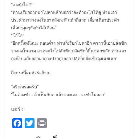
“เก่งยังไง ?”
“ท่านเรียกอาตมาไปหาแล้วบอกว่าจะทำอะไรให้ดู ท่านเอา
ประคำมาวางลงในถาดสังกะสี แล้วก็สวด เดี๋ยวเดียวประคำ
เลื้อยๆงุดๆยังกับไส้เดือน”
“โอ้โฮ”
“อีกครั้งหนึ่งนะ ตอนค่ำๆ ท่านก็เรียกไปหาอีก คราวนี้เอาปลัดขิก
วางลงในถาด สวดอะไรไปสักพัก ปลัดขิกก็ดิ้นขลุกขลัก ท่านเอา
ถุงก๊อปแก๊บออกมากางปากถุงออก ปลัดก็กลิ้งเข้าถุงเฉยเลย”
ถึงตรงนี้ผมหัวร่อก๊าก..
“จริงเหรอครับ”
“ไม่ต้องขำ.. ถ้าเห็นกับตาเจ้าของเอง.. จะขำไม่ออก”
แชร์ :
F
T
Pr
a
w
in