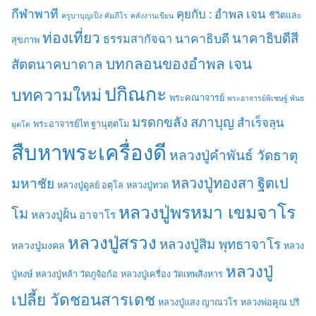
กีฬาพาที
คุยกับ : อำพล เจน
ชีวิตและ
ครูบาบุญเป็ง คัมภีโร
คลังงานเขียน
ท่องเที่ยว
นาคาธิบดีสี
นาคาธิบดี
ธรรมสากัจฉา
สุขภาพ
บทกลอนของอำพล เจน
สัตตนาคบาดาล
ปกิณกะ
บทความใหม่
พระคณาจารย์
พระอาจารย์พิเชษฐ์ พันธ
มรดกขลัง
สภาบุญ
สำเร็จลุน
พระอาจารย์ไท ฐานุตฺตโม
มุตโต
สืบหาพระเครื่องดี
หลวงปู่คำพันธ์ วัดธาตุ
มหาชัย
หลวงปู่ทองสา ฐิตเป
หลวงปู่ดูลย์ อตุโล
หลวงปู่ทวด
หลวงปู่พรหมา เขมจาโร
โม
หลวงปู่ฝั้น อาจาโร
หลวงปู่สรวง
หลวงปู่สิม พุทธาจาโร
หลวงปู่มงคล
หลวง
หลวงปู่
ปู่หงษ์
หลวงปู่หล้า วัดภูจ้อก้อ
หลวงปู่เครื่อง วัดเทพสิงหาร
เปลี้ย วัดชอนสารเดช
หลวงปู่แสง ญาณวโร
หลวงพ่อคูณ ปริ