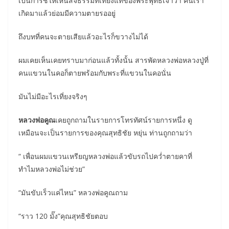
เป็นการชี้ให้เห็นสัจธรรมที่เที่ยงแท้ของพระพุทธเจ้าว่า คนเรา
เกิดมาแล้วย่อมมีความตายรออยู่
ถึงบทที่คนจะตายเสียแล้วอะไรก็ขวางไม่ได้
ผมเคยเห็นเคยทราบมาก่อนแล้วทั้งนั้น สารพัดหลวงพ่อหลวงปู่ที่
คนแขวนในคอก็ตายพร้อมกับพระที่แขวนในคอนั่น
มันไม่มีอะไรเที่ยงจริงๆ
หลวงพ่อคูณ
เคยถูกถามในรายการโทรทัศน์รายการหนึ่ง ดู
เหมือนจะเป็นรายการของคุณสุทธิชัย หยุ่น ท่านถูกถามว่า
“ เพื่อนผมแขวนเหรียญหลวงพ่อแล้วขับรถไปคว่ำตายคาที่
ทำไมหลวงพ่อไม่ช่วย”
“มันขับเร็วแค่ไหน” หลวงพ่อคูณถาม
“ราว 120 มั๊ง”คุณสุทธิชัยตอบ