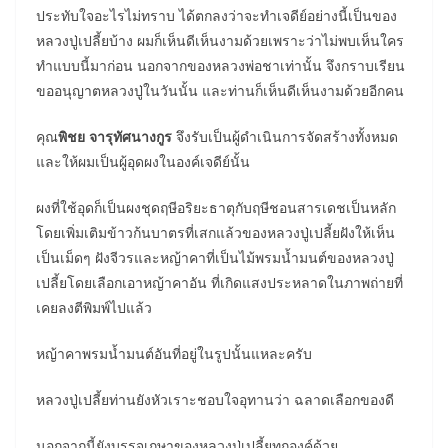
ประทับใจอะไรไม่ทราบ ได้ตกลงว่าจะทำเจดีย์อย่างนี้เป็นของ
หลวงปู่เปลี้ยบ้าง ผมก็เห็นดีเห็นงามด้วยเพราะว่าไม่พบเห็นใคร
ทำแบบนี้มาก่อน นอกจากของหลวงพ่อชาเท่านั้น จึงกราบเรียน
ขออนุญาตหลวงปู่ในวันนั้น และท่านก็เห็นดีเห็นงามด้วยอีกคน
คุณ
พิชย จารุทัศนางกูร
จึงรับเป็นผู้ดำเนินการจัดสร้างทั้งหมด
และให้ผมเป็นผู้อุดผงในองค์เจดีย์นั้น
ผงที่ใช้อุดก็เป็นผงชุดฤษีอริยะธาตุกับฤษีชอนสารเดชเป็นหลัก
โดยเพิ่มเติมข้าวก้นบาตรที่เสกแล้วของหลวงปู่เปลี้ยฝังให้เห็น
เป็นเม็ดๆ ฝังจีวรและหญ้าคาที่เป็นไม้พรมน้ำมนต์ของหลวงปู่
เปลี้ยโดยเลือกเอาหญ้าคาอัน ที่เกิดแสงประหลาดในภาพถ่ายที่
เคยลงตีพิมพ์ไปแล้ว
หญ้าคาพรมน้ำมนต์อันที่อยู่ในรูปนั้นแหละครับ
หลวงปู่เปลี้ยท่านยังหัวเราะชอบใจอุทานว่า ฉลาดเลือกของดี
นอกจากนี้ยังบรรจุเกษาของหลวงปู่เปลี้ยทุกองค์ด้วย