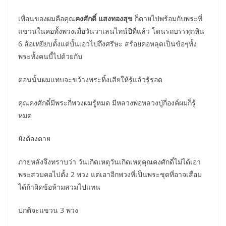
เพื่อนของผมคือคุณ
คงศักดิ์ แสงทองสุข
ก็ตายไปพร้อมกับพระที่
แขวนในคอทั้งพวงเมื่อวันวาเลนไทน์ปีที่แล้ว โดนรถบรรทุกหิน
6 ล้อเหยียบตั้งแต่บั้นเอวไปถึงศรีษะ สร้อยคอหลุดเป็นข้อๆทั้ง
พระทั้งคนบี้ไปด้วยกัน
ตอนนั้นผมแทบจะขว้างพระทิ้งเสียให้รู้แล้วรู้รอด
คุณคงศักดิ์มีพระกี่พวงผมรู้หมด มีหลวงพ่อหลวงปู่กี่องค์ผมก็รู้
หมด
ยังต้องตาย
ภายหลังจึงทราบว่า วันเกิดเหตุวันเกิดเหตุคุณคงศักดิ์ไม่ได้เอา
พระสวมคอไปตั้ง 2 พวง แต่เอาอีกพวงที่เป็นพระชุดที่อาจเสื่อม
ได้ถ้าผิดข้อห้ามสวมไปแทน
ปกติจะแขวน 3 พวง