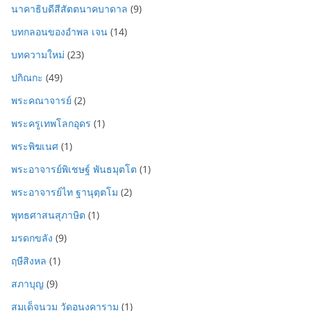
นาคาธิบดีสีสัตตนาคบาดาล
(9)
บทกลอนของอำพล เจน
(14)
บทความใหม่
(23)
ปกิณกะ
(49)
พระคณาจารย์
(2)
พระครูเทพโลกอุดร
(1)
พระพิฆเนศ
(1)
พระอาจารย์พิเชษฐ์ พันธมุตโต
(1)
พระอาจารย์ไท ฐานุตฺตโม
(2)
พุทธศาสนสุภาษิต
(1)
มรดกขลัง
(9)
ฤษีสิงหล
(1)
สภาบุญ
(9)
สมเด็จนวม วัดอนงคาราม
(1)