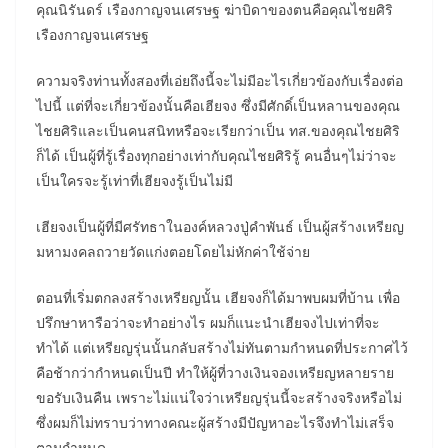
คุณนิรันดร์ เรืองกาญจนเศรษฐ ฆ่าบิดาของตนคือคุณไชยศิริ
เรืองกาญจนเศรษฐ
ความจริงท่านทั้งสองที่เอ่ยถึงนี้จะไม่มีอะไรเกี่ยวข้องกับเรื่องต่อ
ไปนี้ แต่ที่จะเกี่ยวข้องนั้นคือเฮียจง ซึ่งมีศักดิ์เป็นหลานของคุณ
ไชยศิริและเป็นคนสนิทหรือจะเรียกว่าเป็น ทส.ของคุณไชยศิริ
ก็ได้ เป็นผู้ที่รู้เรื่องทุกอย่างเท่ากับคุณไชยศิริรู้ คนอื่นๆไม่ว่าจะ
เป็นใครจะรู้เท่าที่เฮียจงรู้เป็นไม่มี
เฮียจงเป็นผู้ที่มีศรัทธาในองค์หลวงปู่คำพันธ์ เป็นผู้สร้างเหรียญ
มหามงคลถวายวัดแก่งตอยโดยไม่หักค่าใช้จ่าย
ตอนที่เริ่มตกลงสร้างเหรียญนั้น เฮียจงก็ได้มาพบผมที่บ้าน เพื่อ
ปรึกษาหารือว่าจะทำอย่างไร ผมก็แนะนำเฮียจงไปเท่าที่จะ
ทำได้ แต่เหรียญรุ่นนั้นกลับสร้างไม่ทันตามกำหนดที่ประกาศไว้
คือช้ากว่ากำหนดเป็นปี ทำให้ผู้ที่วางเงินจองเหรียญหลายราย
ขอรับเงินคืน เพราะไม่แน่ใจว่าเหรียญรุ่นนี้จะสร้างจริงหรือไม่
ซึ่งผมก็ไม่ทราบว่าทางคณะผู้สร้างมีปัญหาอะไรจึงทำไม่เสร็จ
ตามกำหนด