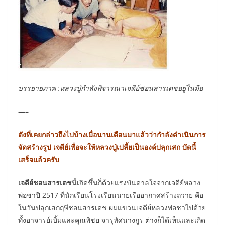
บรรยายภาพ :หลวงปู่กำลังพิจารณาเจดีย์ชอนสารเดชอยู่ในมือ
—–
ดังที่เคยกล่าวถึงไปบ้างเมื่อนานเดือนมาแล้วว่ากำลังดำเนินการ
จัดสร้างรูป เจดีย์เพื่อจะให้หลวงปู่เปลี้ยเป็นองค์ปลุกเสก บัดนี้
เสร็จแล้วครับ
เจดีย์ชอนสารเดช
นี้เกิดขึ้นก็ด้วยแรงบันดาลใจจากเจดีย์หลวง
พ่อชาปี 2517 ที่นักเรียนโรงเรียนนายเรืออากาศสร้างถวาย คือ
ในวันปลุกเสกฤษีชอนสารเดช ผมแขวนเจดีย์หลวงพ่อชาไปด้วย
ทั้งอาจารย์เบิ้มและคุณพิชย จารุทัศนางกูร ต่างก็ได้เห็นและเกิด