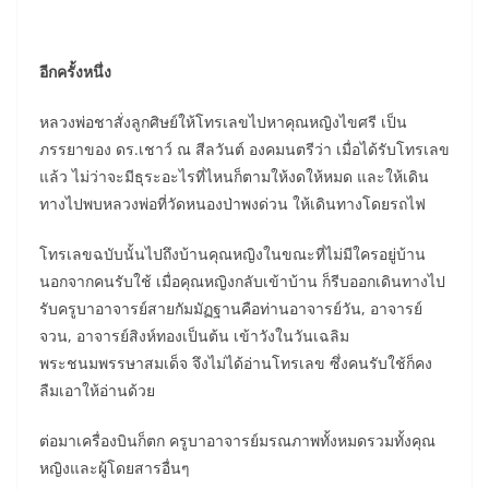
อีกครั้งหนึ่ง
หลวงพ่อชาสั่งลูกศิษย์ให้โทรเลขไปหาคุณหญิงไขศรี เป็น
ภรรยาของ ดร.เชาว์ ณ สีลวันต์ องคมนตรีว่า เมื่อได้รับโทรเลข
แล้ว ไม่ว่าจะมีธุระอะไรที่ไหนก็ตามให้งดให้หมด และให้เดิน
ทางไปพบหลวงพ่อที่วัดหนองป่าพงด่วน ให้เดินทางโดยรถไฟ
โทรเลขฉบับนั้นไปถึงบ้านคุณหญิงในขณะที่ไม่มีใครอยู่บ้าน
นอกจากคนรับใช้ เมื่อคุณหญิงกลับเข้าบ้าน ก็รีบออกเดินทางไป
รับครูบาอาจารย์สายกัมมัฏฐานคือท่านอาจารย์วัน, อาจารย์
จวน, อาจารย์สิงห์ทองเป็นต้น เข้าวังในวันเฉลิม
พระชนมพรรษาสมเด็จ จึงไม่ได้อ่านโทรเลข ซึ่งคนรับใช้ก็คง
ลืมเอาให้อ่านด้วย
ต่อมาเครื่องบินก็ตก ครูบาอาจารย์มรณภาพทั้งหมดรวมทั้งคุณ
หญิงและผู้โดยสารอื่นๆ