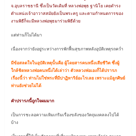
จ.อุบลราชธานี ซึ่งเป็นวัดเดิมที่ หลวงพ่อพุธ ฐานิโย เคยดำรง
ตำแหน่งเจ้าอาวาสสมัยยังเป็นพระครู และตามกำหนดการของ
งานพิธีก็จะมีหลวงพ่อพุธมาร่วมพิธีด้วย
แต่ท่านก็ไม่ได้มา
เนื่องจากว่ายังอยู่ระหว่างการพักฟื้นสุขภาพหลังอุบัติเหตุรถคว่ำ
มีข้อสลดใจในอุบัติเหตุนั้นคือ ผู้โดยสารคนหนึ่งเสียชีวิต ซึ่งผู้
ใกล้ชิดหลวงพ่อคนหนึ่งได้เล่าว่า ตัวหลวงพ่อเองก็ได้ปรารภ
เรื่องนี้ว่า ท่านไม่ใช่พระที่มีปาฏิหาริย์อะไรเลย เพราะแม้ลูกศิษย์
ท่านยังช่วยไม่ได้
คำปรารภนี้ถูกใจผมมาก
เป็นการชะลอความเหิมเกริมเรื่องขลังของวัตถุมงคลลงไปได้
บ้าง