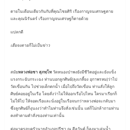
ตายในเดือนเดียวกันกับที่คุณไชยศิริ เรืองกาญจนเศรษฐตาย
และคุณนิรันดร์ เรืองกาญจนเศรษฐก็ตายด้วย
แปลกดี
เฮียจงตายก็ไม่เป็นข่าว
สมัย
หลวงพ่อชา สุภทฺโท
วัดหนองป่าพงยังมีชีวิตอยู่และยังแข็ง
แรงกระฉับกระเฉง ท่านบอกลูกศิษย์(ลุงเกลี้ยง อุกาพรหม)ว่าไป
วัดเขื่อนกัน ไปช่วยเด็กตกน้ำ เมื่อไปถึงวัดเขื่อน ท่านสั่งให้ลูก
ศิษย์คอยอยู่ในเรือ โดยสั่งว่าไม่ให้ออกเรือไปไหน ใครมาเรียกก็
ไม่ให้ไป ให้จอดเรือและนั่งอยู่ในเรือจนกว่าหลวงพ่อจะกลับมา
ซึ่งลูกศิษย์ก็งุนงงว่าทำไมท่านจึงสั่งเช่นนั้น แต่ก็ไม่กล้าถามท่าน
คงทำตามคำสั่งของท่านเท่านั้น
ต่อมาครอบครัวนายอำเภอปรีชา ณ สีลวันต์ ก็ลงมาเล่นน้ำ