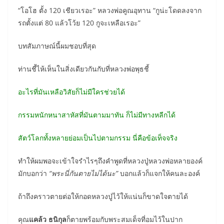
“โอโฮ ตั้ง 120 เชียวเรอะ” หลวงพ่อคูณอุทาน “กูน่ะโดดลงจาก
รถตั้งแต่ 80 แล้วโว้ย 120 กูจะเหลือเรอะ”
บทสัมภาษณ์นี้ผมชอบที่สุด
ท่านชี้ไห้เห็นในสิ่งเดียวกันกับที่หลวงพ่อพุธชี้
อะไรที่มันเหลือวิสัยก็ไม่มีใครช่วยได้
กรรมหนักหนาสาหัสที่มันตามมาทัน ก็ไม่มีทางหลีกได้
สัตว์โลกทั้งหลายย่อมเป็นไปตามกรรม นี่คือข้อเท็จจริง
ทำให้ผมพอจะเข้าใจรำไรๆถึงคำพูดที่หลวงปู่หลวงพ่อหลายองค์
มักบอกว่า
“พระนี่กันตายไม่ได้นะ”
บอกแล้วก็แจกให้คนละองค์
ถ้าถึงคราวตายต่อให้กอดหลวงปู่ไว้ให้แน่นก็ขาดใจตายได้
คุณ
แคล้ว ธนิกุล
ก็ตายพร้อมกับพระสมเด็จที่อมไว้ในปาก