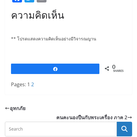
a
w
in
ความคิดเห็น
c
itt
t
e
er
b
** โปรดแสดงความคิดเห็นอย่างมีวิจารณญาน
o
o
k
0
Share
SHARES
Pages:
1
2
อุทกภัย
คนคะนองปืนกับพระเครื่อง ภาค 2