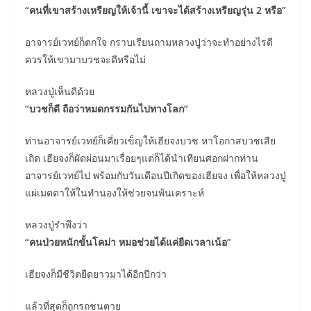
“คนที่เขาสร้างเหรียญให้เจ้านี้ เขาจะได้สร้างเหรียญรุ่น 2 หรือ”
อาจารย์เวทย์ก็ตกใจ กราบเรียนถามหลวงปู่ว่าจะทำอย่างไรดี
ควรให้เขามาบวชจะดีหรือไม่
หลวงปู่เห็นดีด้วย
“บวชก็ดี ถือว่าหมดกรรมกันไปทางโลก”
ท่านอาจารย์เวทย์ก็เคี่ยวเข็ญให้เฮียจงบวช หาโอกาสบวชเสีย
เถิด เฮียจงก็ผัดผ่อนมาเรื่อยๆแต่ก็ได้นำเทียนศอกฝากท่าน
อาจารย์เวทย์ไป พร้อมกับวันเดือนปีเกิดของเฮียจง เพื่อให้หลวงปู่
แผ่เมตตาให้ในทำนองให้ช่วยจนพ้นเคราะห์
หลวงปู่รำพึงว่า
“คนป่วยหนักขั้นโคม่า หมอช่วยได้แค่ยืดเวลาเน้อ”
เฮียจงก็มีชีวิตยืดยาวมาได้อีกปีกว่า
แล้วที่สุดก็ถูกรถชนตาย