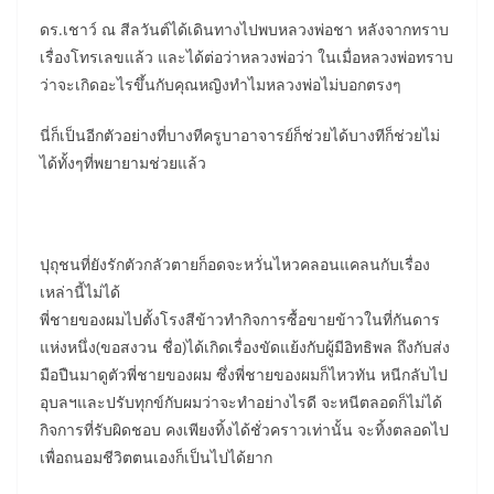
ดร.เชาว์ ณ สีลวันต์ได้เดินทางไปพบหลวงพ่อชา หลังจากทราบ
เรื่องโทรเลขแล้ว และได้ต่อว่าหลวงพ่อว่า ในเมื่อหลวงพ่อทราบ
ว่าจะเกิดอะไรขึ้นกับคุณหญิงทำไมหลวงพ่อไม่บอกตรงๆ
นี่ก็เป็นอีกตัวอย่างที่บางทีครูบาอาจารย์ก็ช่วยได้บางทีก็ช่วยไม่
ได้ทั้งๆที่พยายามช่วยแล้ว
ปุถุชนที่ยังรักตัวกลัวตายก็อดจะหวั่นไหวคลอนแคลนกับเรื่อง
เหล่านี้ไม่ได้
พี่ชายของผมไปตั้งโรงสีข้าวทำกิจการซื้อขายข้าวในที่กันดาร
แห่งหนึ่ง(ขอสงวน ชื่อ)ได้เกิดเรื่องขัดแย้งกับผู้มีอิทธิพล ถึงกับส่ง
มือปืนมาดูตัวพี่ชายของผม ซึ่งพี่ชายของผมก็ไหวทัน หนีกลับไป
อุบลฯและปรับทุกข์กับผมว่าจะทำอย่างไรดี จะหนีตลอดก็ไม่ได้
กิจการที่รับผิดชอบ คงเพียงทิ้งได้ชั่วคราวเท่านั้น จะทิ้งตลอดไป
เพื่อถนอมชีวิตตนเองก็เป็นไปได้ยาก