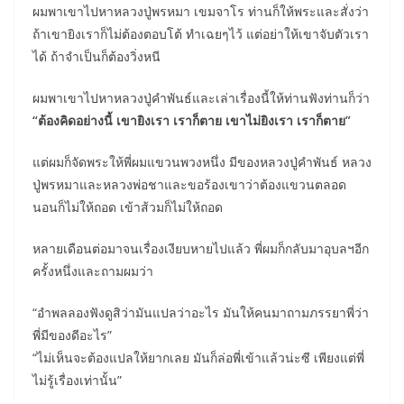
ผมพาเขาไปหาหลวงปู่พรหมา เขมจาโร ท่านก็ให้พระและสั่งว่า
ถ้าเขายิงเราก็ไม่ต้องตอบโต้ ทำเฉยๆไว้ แต่อย่าให้เขาจับตัวเรา
ได้ ถ้าจำเป็นก็ต้องวิ่งหนี
ผมพาเขาไปหาหลวงปู่คำพันธ์และเล่าเรื่องนี้ให้ท่านฟังท่านก็ว่า
“ต้องคิดอย่างนี้ เขายิงเรา เราก็ตาย เขาไม่ยิงเรา เราก็ตาย”
แต่ผมก็จัดพระให้พี่ผมแขวนพวงหนึ่ง มีของหลวงปู่คำพันธ์ หลวง
ปู่พรหมาและหลวงพ่อชาและขอร้องเขาว่าต้องแขวนตลอด
นอนก็ไม่ให้ถอด เข้าส้วมก็ไม่ให้ถอด
หลายเดือนต่อมาจนเรื่องเงียบหายไปแล้ว พี่ผมก็กลับมาอุบลฯอีก
ครั้งหนึ่งและถามผมว่า
“อำพลลองฟังดูสิว่ามันแปลว่าอะไร มันให้คนมาถามภรรยาพี่ว่า
พี่มีของดีอะไร”
“ไม่เห็นจะต้องแปลให้ยากเลย มันก็ล่อพี่เข้าแล้วน่ะซี เพียงแต่พี่
ไม่รู้เรื่องเท่านั้น”