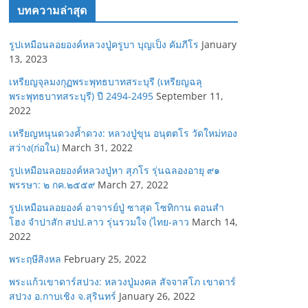
บทความล่าสุด
รูปเหมือนลอยองค์หลวงปู่ครูบา บุญเป็ง คัมภีโร
January
13, 2023
เหรียญจุลมงกุฏพระพุทธบาทสระบุรี (เหรียญฉลุ
พระพุทธบาทสระบุรี) ปี 2494-2495
September 11,
2022
เหรียญหนุนดวงค้ำดวง: หลวงปู่ขุน อนุตตโร วัดใหม่ทอง
สว่าง(ก่อใน)
March 31, 2022
รูปเหมือนลอยองค์หลวงปู่หา สุภโร รุ่นฉลองอายุ ๙๑
พรรษา: ๒ กค.๒๕๕๙
March 27, 2022
รูปเหมือนลอยองค์ อาจารย์ปู่ ซาสุด โซทิกาน ดอนสำ
โฮง จำปาสัก สปป.ลาว รุ่นรวมใจ (ไทย-ลาว
March 14,
2022
พระฤษีสิงหล
February 25, 2022
พระแก้วเขาดาร์สปวง: หลวงปู่มงคล สัจจาสโภ เขาดาร์
สปวง อ.กาบเชิง จ.สุรินทร์
January 26, 2022