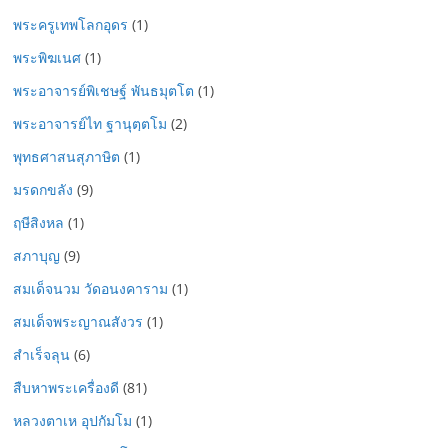
พระครูเทพโลกอุดร
(1)
พระพิฆเนศ
(1)
พระอาจารย์พิเชษฐ์ พันธมุตโต
(1)
พระอาจารย์ไท ฐานุตฺตโม
(2)
พุทธศาสนสุภาษิต
(1)
มรดกขลัง
(9)
ฤษีสิงหล
(1)
สภาบุญ
(9)
สมเด็จนวม วัดอนงคาราม
(1)
สมเด็จพระญาณสังวร
(1)
สำเร็จลุน
(6)
สืบหาพระเครื่องดี
(81)
หลวงตาเห อุปกัมโม
(1)