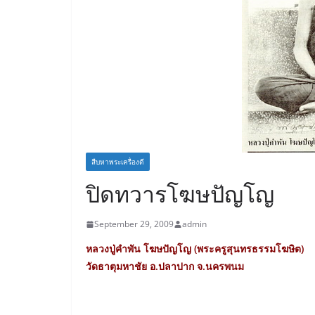
สืบหาพระเครื่องดี
ปิดทวารโฆษปัญโญ
September 29, 2009
admin
หลวงปู่คำพัน โฆษปัญโญ (พระครูสุนทรธรรมโฆษิต)
วัดธาตุมหาชัย อ.ปลาปาก จ.นครพนม