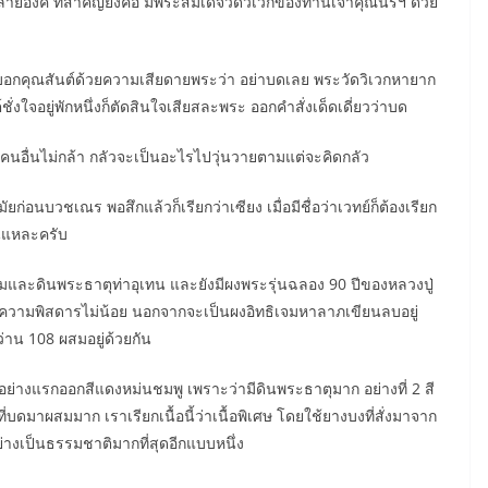
องค์ ที่สำคัญยิ่งคือ มีพระสมเด็จวัดวิเวกของท่านเจ้าคุณนรฯ ด้วย
บอกคุณสันต์ด้วยความเสียดายพระว่า อย่าบดเลย พระวัดวิเวกหายาก
งใจอยู่พักหนึ่งก็ตัดสินใจเสียสละพระ ออกคำสั่งเด็ดเดี่ยวว่าบด
ด คนอื่นไม่กล้า กลัวจะเป็นอะไรไปวุ่นวายตามแต่จะคิดกลัว
ัยก่อนบวชเณร พอสึกแล้วก็เรียกว่าเซียง เมื่อมีชื่อว่าเวทย์ก็ต้องเรียก
่นแหละครับ
และดินพระธาตุท่าอุเทน และยังมีผงพระรุ่นฉลอง 90 ปีของหลวงปู่
วามพิสดารไม่น้อย นอกจากจะเป็นผงอิทธิเจมหาลาภเขียนลบอยู่
ว่าน 108 ผสมอยู่ด้วยกัน
ย่างแรกออกสีแดงหม่นชมพู เพราะว่ามีดินพระธาตุมาก อย่างที่ 2 สี
บดมาผสมมาก เราเรียกเนื้อนี้ว่าเนื้อพิเศษ โดยใช้ยางบงที่สั่งมาจาก
ย่างเป็นธรรมชาติมากที่สุดอีกแบบหนึ่ง