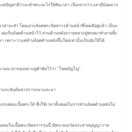
่า แต่ปัญหามีว่าจะทำพระอะไรให้ทันเวลา เนื่องจากว่าเวลามีน้อยมาก
ะอาสาจะทำ โดยเอาบล้อคพระปิดทวารด้านหน้าซึ่งผมมีอยู่แล้ว เป็นบ
4 ผมเก็บล้อคด้านหน้าไว้ ส่วนด้านหลังถวายหลวงปู่พรหมาทำลายทิ้ง
วลา เพราะว่าแค่ทำบล้อคด้านหลังขึ้นใหม่เท่านั้นเป็นอันใช้ได้
นามฉายาของหลวงปู่คำพันไว้ว่า “โฆษปัญโญ”
ไว้แล้วแกะยันต์มหาปรารถนาและนา
ข็งแกร่งพอจะปั๊มพระได้ ซึ่งใช้เวลาทั้งหมดในการทำบล้อคด้านหลังไม่
้าผสมในเนื้อพระปิดทวารรุ่นนี้ มีพระของวัดประสาทบุญญาวาส