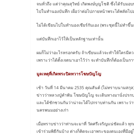
จนทั่วถึง แต่ว่าคุณสุวิทย์ เกิดพงษ์บุญโชติ ซึ่งได้รับม
ไปในทำนองบันทึก เผื่อว่าต่อไปภายหน้าพระได้พลัดไปอยู
ไม่ได้เขียนไปในทำนองเชียร์กันเอง (พระชุดนี้ไม่ทำขึ้น
แต่บันทึกเอาไว้ให้เป็นหลักฐานเท่านั้น
ผมก็ไม่ว่าอะไรหรอกครับ ถ้าเขียนแล้วจะทำให้ใครมีค
เพราะว่าได้ตั้งเจตนาเอาไว้ว่า จะทำบันทึกก็ต้องเป็นการบ
มูลเหตุที่เกิดพระปิดทวารโฆษปัญโญ
เช้า วันที่ 14 มีนาคม 2535 คุณสันต์ (ไม่ทราบนามสกุล)
ข่าวว่าหลวงปู่คำพัน โฆษปัญโญ จะเดินทางมานั่งปรกปล
และได้ชักชวนกันว่าน่าจะได้ไปกราบท่านกัน เพราะว่าท่
นครพนมอย่างเก่า
เมื่อทราบข่าวว่าท่านจะมาที่ วัดศรีเจริญแน่ชัดแล้ว
เข้าร่วมพิธีกันบ้าง ต่างก็คิดจะเอาพระของตนเองที่มีอยู่