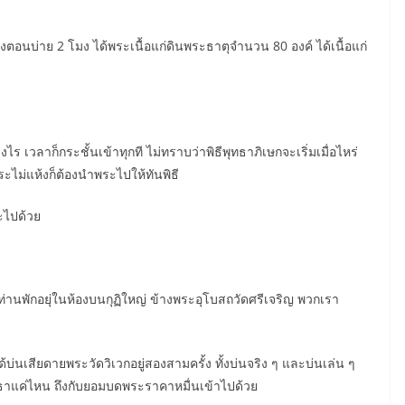
งตอนบ่าย 2 โมง ได้พระเนื้อแก่ดินพระธาตุจำนวน 80 องค์ ได้เนื้อแก่
ไร เวลาก็กระชั้นเข้าทุกที ไม่ทราบว่าพิธีพุทธาภิเษกจะเริ่มเมื่อไหร่
ะไม่แห้งก็ต้องนำพระไปให้ทันพิธี
ะไปด้วย
ท่านพักอยุ่ในห้องบนกุฏิใหญ่ ข้างพระอุโบสถวัดศรีเจริญ พวกเรา
่นเสียดายพระวัดวิเวกอยู่สองสามครั้ง ทั้งบ่นจริง ๆ และบ่นเล่น ๆ
ทธาแค่ไหน ถึงกับยอมบดพระราคาหมื่นเข้าไปด้วย