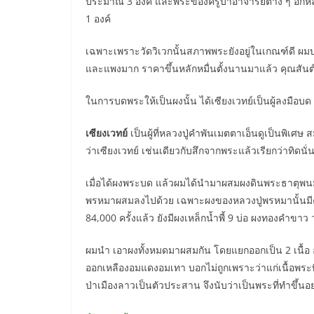
ประมาณ 3 องค์ และพระของครูบาอาจารย์ต่าง ๆ อีกหลาย
1 องค์
เฉพาะเพราะวัดวิเวกนั้นสภาพพระยังอยู่ในเกณฑ์ดี ผม
และแพงมาก ราคาขึ้นหลักหมื่นตั้งนานมาแล้ว คุณสันต์ชั่
ในการบดพระให้เป็นผงนั้น ได้เซียงเวทย์เป็นผู้ลงมือบ
เซียงเวทย์
เป็นผู้ที่หลวงปู่คำพันเมตตาเอ็นดูเป็นพิเศษ สม
ว่าเซียงเวทย์ เช่นเดียวกับสึกจากพระแล้วเรียกว่าทิดนั
เมื่อได้ผงพระบด แล้วผมได้นำมาผสมผงดินพระธาตุพนม
พรหมาผสมลงไปด้วย เฉพาะผงของหลวงปู่พรหมานั้นมีค
84,000 ครั้งแล้ว ยังมีผงเหล็กน้ำพี้ 9 บ่อ ผงทองคำขาว 
ผมนำ เอาผงทั้งหมดมาผสมกัน โดยแยกออกเป็น 2 เนื้อ อ
ออกเหลืองอมแดงอมเทา บอกไม่ถูกเพราะว่าแก่เนื้อพระที่
ป่าเมืองลาวเป็นตัวประสาน จึงนับว่าเป็นพระที่ทำขึ้นอ