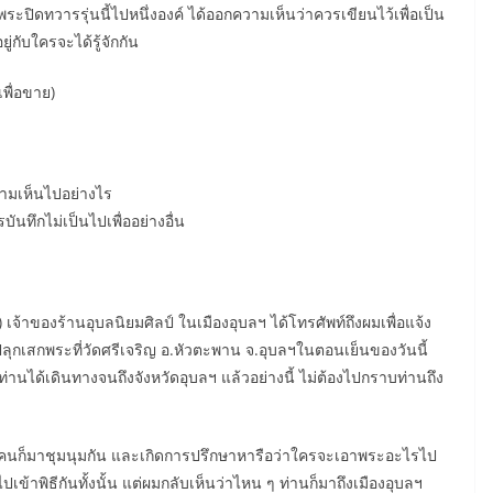
อบพระปิดทวารรุ่นนี้ไปหนึ่งองค์ ได้ออกความเห็นว่าควรเขียนไว้เพื่อเป็น
่กับใครจะได้รู้จักกัน
เพื่อขาย)
วามเห็นไปอย่างไร
ันทึกไม่เป็นไปเพื่ออย่างอื่น
 เจ้าของร้านอุบลนิยมศิลป์ ในเมืองอุบลฯ ได้โทรศัพท์ถึงผมเพื่อแจ้ง
ุกเสกพระที่วัดศรีเจริญ อ.หัวตะพาน จ.อุบลฯในตอนเย็นของวันนี้
านได้เดินทางจนถึงจังหวัดอุบลฯ แล้วอย่างนี้ ไม่ต้องไปกราบท่านถึง
 ทุกคนก็มาชุมนุมกัน และเกิดการปรึกษาหารือว่าใครจะเอาพระอะไรไป
ไปเข้าพิธีกันทั้งนั้น แต่ผมกลับเห็นว่าไหน ๆ ท่านก็มาถึงเมืองอุบลฯ