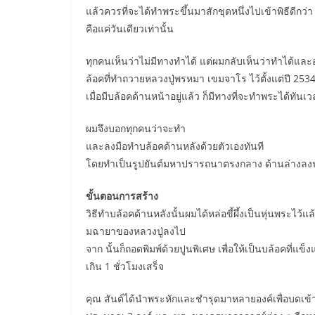
แล้วควรที่จะได้ทำพระขึ้นมาสักชุดหนึ่งไปเข้าพิธีดีกว
คือแค่วันเดียวเท่านั้น
ทุกคนเห็นว่าไม่มีทางทำได้ แต่ผมกลับเห็นว่าทำได้แล
ล้อคที่ทำถวายหลวงปู่พรหมา เขมจาโร ไว้ตั้งแต่ปี 253
เมื่อมีบล้อคด้านหน้าอยู่แล้ว ก็มีทางที่จะทำพระได้ทันเ
ผมจึงบอกทุกคนว่าจะทำ
และลงมือทำบล้อคด้านหลังด้วยตัวเองทันที
โดยทำเป็นรูปยันต์มหาปรารถนาตรงกลาง ด้านล่างลง
ขั้นตอนการสร้าง
วิธีทำบล้อคด้านหลังนั้นผมได้หล่อขี้ผึ้งเป็นหุ่นพระ
มฉายาของหลวงปู่ลงไป
จาก นั้นก็ถอดพิมพ์ด้วยปูนพิเศษ เพื่อให้เป็นบล้อคที่แ
เกิน 1 ชั่วโมงเสร็จ
คุณ สันต์ได้นำพระหักและชำรุดมาหลายองค์เพื่อบดเข