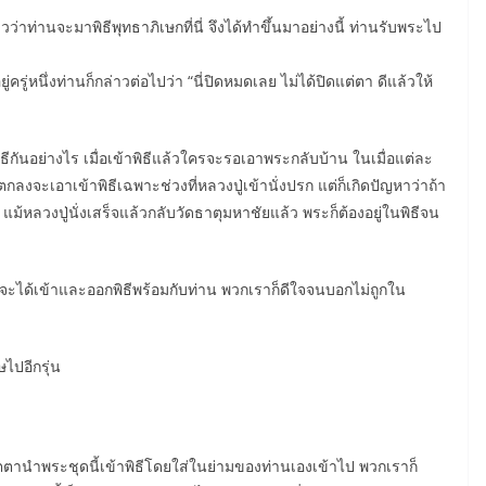
ว่าท่านจะมาพิธีพุทธาภิเษกที่นี่ จึงได้ทำขึ้นมาอย่างนี้ ท่านรับพระไป
รู่หนึ่งท่านก็กล่าวต่อไปว่า “นี่ปิดหมดเลย ไม่ได้ปิดแต่ตา ดีแล้วให้
ธีกันอย่างไร เมื่อเข้าพิธีแล้วใครจะรอเอาพระกลับบ้าน ในเมื่อแต่ละ
ลงจะเอาเข้าพิธีเฉพาะช่วงที่หลวงปู่เข้านั่งปรก แต่ก็เกิดปัญหาว่าถ้า
แม้หลวงปู่นั่งเสร็จแล้วกลับวัดธาตุมหาชัยแล้ว พระก็ต้องอยู่ในพิธีจน
น จะได้เข้าและออกพิธีพร้อมกับท่าน พวกเราก็ดีใจจนบอกไม่ถูกใน
ไปอีกรุ่น
่เมตตานำพระชุดนี้เข้าพิธีโดยใส่ในย่ามของท่านเองเข้าไป พวกเราก็