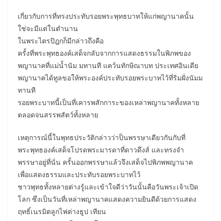
เกี่ยวกับการที่ทรงประทับรอยพระพุทธบาทให้แก่พญานาคนั้น
ใช่จะมีแต่ในตำนาน
ในพระไตรปิฎกก็มีกล่าวถึงคือ
ครั้งที่พระพุทธองค์เสด็จกลับจากการแสดงธรรมในพิภพของ
พญานาคที่แม่น้ำนัม มทานที แคว้นทักษิณาบท ประเทศอินเดีย
พญานาคได้ทูลขอให้พระองค์ประทับรอยพระบาทไว้ที่ริมฝั่งนัมม
ทานที
รอยพระบาทนี้เป็นที่เคารพสักการะของเหล่าพญานาคทั้งหลาย
ตลอดจนสรรพสัตว์ทั้งหลาย
เหตุการณ์นี้ในพุทธประวัติกล่าวว่าป็นพรรษาเดียวกันกับที่
พระพุทธองค์เสด็จโปรดพระมารดาที่ดาวดึงส์ และทรงจำ
พรรษาอยู่ที่นั่น ครั้นออกพรรษาแล้วจึงเสด็จไปพิภพพญานาค
เพื่อแสดงธรรมและประทับรอยพระบาทไว้
ชาวพุทธทั้งหลายต่างรู้และเข้าใจดีว่าวันนั้นคือวันพระเจ้าเปิด
โลก ซึ่งเป็นวันที่เหล่าพญานาคแสดงความยินดีด้วยการแสดง
ฤทธิ์เนรมิตลูกไฟต่างธูป เทียน