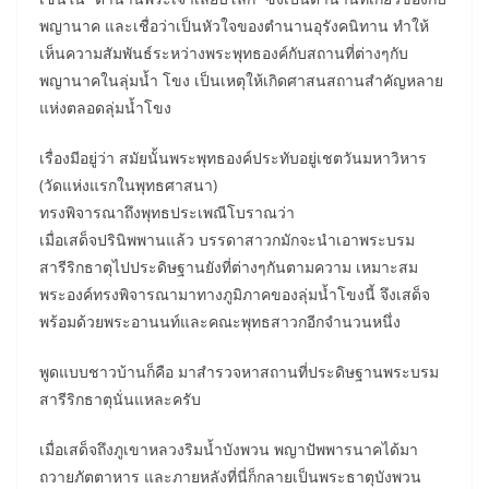
พญานาค และเชื่อว่าเป็นหัวใจของตำนานอุรังคนิทาน ทำให้
เห็นความสัมพันธ์ระหว่างพระพุทธองค์กับสถานที่ต่างๆกับ
พญานาคในลุ่มน้ำ โขง เป็นเหตุให้เกิดศาสนสถานสำคัญหลาย
แห่งตลอดลุ่มน้ำโขง
เรื่องมีอยู่ว่า สมัยนั้นพระพุทธองค์ประทับอยู่เชตวันมหาวิหาร
(วัดแห่งแรกในพุทธศาสนา)
ทรงพิจารณาถึงพุทธประเพณีโบราณว่า
เมื่อเสด็จปรินิพพานแล้ว บรรดาสาวกมักจะนำเอาพระบรม
สารีริกธาตุไปประดิษฐานยังที่ต่างๆกันตามความ เหมาะสม
พระองค์ทรงพิจารณามาทางภูมิภาคของลุ่มน้ำโขงนี้ จึงเสด็จ
พร้อมด้วยพระอานนท์และคณะพุทธสาวกอีกจำนวนหนึ่ง
พูดแบบชาวบ้านก็คือ มาสำรวจหาสถานที่ประดิษฐานพระบรม
สารีริกธาตุนั่นแหละครับ
เมื่อเสด็จถึงภูเขาหลวงริมน้ำบังพวน พญาปัพพารนาคได้มา
ถวายภัตตาหาร และภายหลังที่นี่ก็กลายเป็นพระธาตุบังพวน