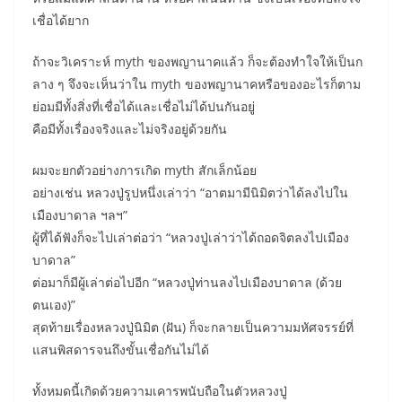
เชื่อได้ยาก
ถ้าจะวิเคราะห์ myth ของพญานาคแล้ว ก็จะต้องทำใจให้เป็นก
ลาง ๆ จึงจะเห็นว่าใน myth ของพญานาคหรือของอะไรก็ตาม
ย่อมมีทั้งสิ่งที่เชื่อได้และเชื่อไม่ได้ปนกันอยู่
คือมีทั้งเรื่องจริงและไม่จริงอยู่ด้วยกัน
ผมจะยกตัวอย่างการเกิด myth สักเล็กน้อย
อย่างเช่น หลวงปู่รูปหนึ่งเล่าว่า “อาตมามีนิมิตว่าได้ลงไปใน
เมืองบาดาล ฯลฯ”
ผู้ที่ได้ฟังก็จะไปเล่าต่อว่า “หลวงปู่เล่าว่าได้ถอดจิตลงไปเมือง
บาดาล”
ต่อมาก็มีผู้เล่าต่อไปอีก “หลวงปู่ท่านลงไปเมืองบาดาล (ด้วย
ตนเอง)”
สุดท้ายเรื่องหลวงปู่นิมิต (ฝัน) ก็จะกลายเป็นความมหัศจรรย์ที่
แสนพิสดารจนถึงขั้นเชื่อกันไม่ได้
ทั้งหมดนี้เกิดด้วยความเคารพนับถือในตัวหลวงปู่