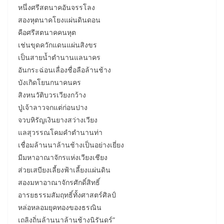
หนึ่งศรีสตนาคอันจรรโลง
สองหุตนาคโยงแผ่นดินดอน
คือศรีสตนาคคนหุต
เช่นขุดควักแดนแผ่นสิงขร
เป็นสายน้ำตำนานแลนาคร
อันกระฉ่อนเลื่องชื่อลือล้านช้าง
บังเกิดโยนกนาคนคร
สิงหนวัติบวรเวียงกว้าง
ปู่เจ้าลาวจกแต่ก่อนปาง
จวบหิรัญเงินยางสว่างเวียง
แลสุวรรณโคมคำตำนานท่า
เชื่อมล้านนาล้านช้างเป็นอย่างเยี่ยง
มีมหาอาณาจักรแห่งเวียงเชียง
ส่วยเสบียงเลี้ยงฟ้าเลี้ยงแผ่นดิน
สองมหาอาณาจักรศักดิ์สิทธิ์
อารยธรรมสัมฤทธิ์ทั้งศาสตร์ศิลป์
หล่อหลอมยุคทองของธรณิน
เถลิงถิ่นล้านนาล้านช้างนิรันดร์”