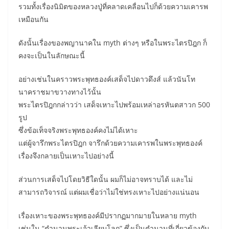
รวมทั้งเรื่องนิมิตของหลวงปู่ที่คลาดเคลื่อนไปก็ด้วยความเคารพ
เหมือนกัน
ดังนั้นเรื่องของพญานาคใน myth ต่างๆ หรือในพระไตรปิฎก ก็
คงจะเป็นในลักษณะนี้
อย่างเช่นในคราวพระพุทธองค์เสด็จไปดาวดึงส์ แล้วนันโท
นาคราชมาขวางทางไว้นั้น
พระไตรปิฎกกล่าวว่า เสด็จเหาะไปพร้อมเหล่าอรหันตสาวก 500
รูป
ซึ่งข้อเท็จจริงพระพุทธองค์คงไม่ได้เหาะ
แต่ผู้จารึกพระไตรปิฎก จารึกด้วยความเคารพในพระพุทธองค์
เรื่องจึงกลายเป็นเหาะไปอย่างนี้
ส่วนการเสด็จไปโดยวิธีใดนั้น ผมก็ไม่อาจทราบได้ และไม่
สามารถวิจารณ์ แต่ผมเชื่อว่าไม่ใช่ทรงเหาะไปอย่างแน่นอน
เรื่องเหาะของพระพุทธองค์มีปรากฏมากมายในหลาย myth
เช่นใน “ตำนานพระเจ้าเลียบโลก” ซึ่งเป็นตำนานที่เกี่ยวข้องกับ