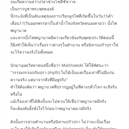
จนเกิดความสว่างไสวช่วงโชติชัชวาล
เป็นการบูชาพระพุทธองค์
นี่กระมังที่เป็นต้นเหตุของการเรียกลูกไฟที่เกิดขึ้นในวัน15ค่ำ
เดือน11(วันออกพรรษา)ในลำน้ำโขงจังหวัดหนองคายว่า บั้งไฟ
พญานาค
และหากบั้งไฟพญานาคมีความเกี่ยวข้องกับพุทธประวัติตอนนี้
ก็ยิ่งทำให้เห็นว่าเรื่องราวต่างๆในตำนาน หรือนิทานปรำปราใช่
จะไร้ความจริงไปทั้งหมด
นักมานุษยวิทยาคนหนึ่งชื่อว่า Malinowski ได้ให้ทัศนะว่า
“วรรณกรรมปรัมปรา (myth) ไม่ได้เป็นแค่เรื่องเล่าที่ไม่มีแก่น
ความจริง แต่มาจากสิ่งที่มีอยู่จริง”
ทำให้ต้องคิดว่า พญานาคที่ปรากฏอยู่ในที่ต่างๆทั่วโลก จะมีจริง
หรือไม่
แม้เรื่องเล่าที่ได้ฟังนั้นจะไม่ชวนให้เชื่อว่าพญานาคมีจริง
ก็จะต้องยับยั้งชั่งใจไว้ก่อนว่าพญานาคอาจมีจริง
ดังนั้นการอ่านตำนานหรือนิทานปรำปรา ไม่ว่าจะเป็นเรื่อง
อะไร ขอให้เปิดใจกว้างเหมือน Malinowski ก็จะทำให้การอ่าน