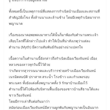
ทั้งหมดนี้เป็นเหตุการณ์ที่แสดงการกำเนิดบ้านเมืองและสถานที่
สำคัญ2ฝั่งโขง ทั้งล้านนาและล้านช้าง โดยมีเหตุกำเนิดมาจาก
พญานาค
เรื่องของนาคอพยพลงมาทางใต้นั้นก็มาพ้องกับตำนานพระเจ้า
เลียบโลกที่ได้กล่าวไปแล้ว ทำให้เป็นที่น่าสังเกตุว่าแต่ละ
ตำนาน (Myth) มีความสัมพันธ์กันอย่างน่าแปลกใจ
เนื้อความในตำนานนี้ยังกล่าวถึงกำเนิดเมืองเวียงจันทน์ เมือง
หลวงของลาวทุกวันนี้ไว้ด้วย
ว่าเกิดจากสุวรรณนาคและบริวารช่วยสร้างเมืองเวียงจันทน์
เนรมิตสมบัติ ปราสาท สระน้ำ โรงข้าว และกำแพงรอบ
พระนคร ทั้งยังแต่งตั้งพญานาคทั้ง 9 รักษาบ้านเมืองไว้
ตำนานนี้ได้ไปพ้องกับนิทานพื้นเมืองของชาวบ้านสีธานใต้และ
ชาวเวียงจันทน์
โดยมีการเล่าสืบต่อกันมาว่า
สมัยก่อนเมืองเวียงจันทน์มีความผูกพันกับพญานาคเป็นอันมาก