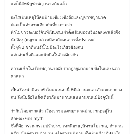
แต่ก็มีลัทธิบูชาพญานาคกันแล้ว
อะไรเป็นเหตุให้คนบ้านเชียงเชื่อถือและบูชาพญานาค
ย่อมเป็นคำถามเดียวกันที่จะถามว่า
ทำไมชาวอะบอริจินที่เป็นชนเผ่าดั้งเดิมของทวีปออสเตรเลียจึง
นับถืองู (พญานาค) เหมือนกับคนลาวทั้งประเทศ
ทั้งๆที่ 2 ชาติพันธ์นี้ไม่มีอะไรเกี่ยวข้องกัน
แต่กลับเชื่อถือและนับถือในสิ่งเดียวกัน
ความเชื่อในเรื่องพญานาคมีปรากฏอยู่มากมาย ทั้งในและนอก
ศาสนา
เป็นเรื่องน่าคิดว่าทำไมคนเหล่านี้ ที่มีสถานะและสังคมแตกต่าง
กัน จึงนับถือในสิ่งเดียวกันมานานแสนนานจนแม้ปัจจุบันนี้
ว่ากันโดยมากแล้ว เรื่องราวของพญานาคมักปรากฏอยู่ใน
ลักษณะของ myth
ซึ่งก็คือ วรรณกรรมปรำปรา, เทพนิยาย ,นิทานโบราณ, ตำนาน
หรือแม้แต่ศาสนตำนาน หรือศาสนนิทาน ซึ่งเป็นเรื่องที่ปลงใจ