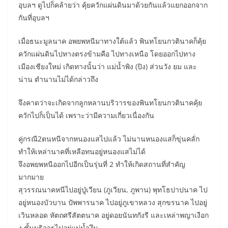
อุบลฯ ดูไปก็คล้ายว่า คุ้ยควักแผ่นดินมาด้วยกันแล้วแยกออกจาก
กันที่อุบลฯ
เมื่อธนะมูลนาค อพยพหนีมาทางใต้แล้ว พินทโยนกวตินาคก็คุ้ย
ควักแผ่นดินไปทางตรงข้ามคือ ไปทางเหนือ โดยออกไปทาง
เมืองเชียงใหม่ เกิดทางนั้นว่า แม่น้ำพิง (ปิง) ส่วนวัง ยม และ
น่าน ตำนานไม่ได้กล่าวถึง
จึงคาดว่าจะเกิดจากลูกหลานบริวารของพินทโยนกวตินาคคุ้ย
ควักไปก็เป็นได้ เพราะว่ามีความเกี่ยวเนื่องกัน
คู่กรณี2ตนหนีจากหนองแสไปแล้ว ไม่นานหนองแสก็ขุ่นคลั่ก
ทำให้เหล่านาคที่เหลือทนอยู่หนองแสไม่ได้
จึงอพยพหนีออกไปอีกเป็นรุ่นที่ 2 ทำให้เกิดสถานที่สำคัญ
มากมาย
สุวรรณนาคหนีไปอยู่ปู่เวียน (ภูเวียน, ภูพาน) พุทโธปาปนาค ไป
อยู่หนองบัวบาน ปัพพารนาค ไปอยู่ภูเขาหลวง สุกขรนาค ไปอยู่
เวินหลอด หัตถศรีสัตตนาค อยู่ดอยนันทกังรี และเหล่าพญาเงือก
งู ชั้นบริวารไปอยู่แม่น้ำงึม