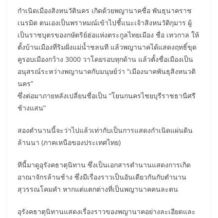
กำเนิดเมืองสิงหนวัตินคร เกิดด้วยพญานาคชื่อ พันธุนาคราช
เนรมิต ตนเองเป็นพราหมณ์เข้าไปชี้แนะเจ้าสิงหนวัติกุมาร ผู้
เป็นราชบุตรของกษัตริย์ฮ่อแห่งตระกูลไทยเมือง ชื่อ เทวกาล ให้
ตั้งบ้านเมืองที่ริมฝั่งแม่น้ำชลนที แล้วพญานาคได้แสดงฤทธิ์ขุด
คูรอบเมืองกว้าง 3000 วาโดยรอบทุกด้าน แล้วตั้งชื่อเมืองเป็น
อนุสรณ์ระหว่างพญานาคกับมนุษย์ว่า “เมืองนาคพันธุสิงหนวติ
นคร”
ซึ่งต่อมาภายหลังเปลี่ยนชื่อเป็น “โยนกนครไชยบุรีราชธานีศรี
ช้างแสน”
สองตำนานนี้จะว่าไปแล้วเท่ากับเป็นการแสดงกำเนิดแผ่นดิน
ล้านนา (ภาคเหนือของประเทศไทย)
ทีนี้มาดูอุรังคธาตุนิทาน ซึ่งเป็นเอกสารตำนานแสดงการเกิด
อาณาจักรล้านช้าง ซึ่งมีเรื่องราวเป็นอันเดียวกันกับตำนาน
สุวรรณโคมคำ หากแต่แตกต่างที่เป็นพญานาคคนละตน
อุรังคธาตุนิทานแสดงเรื่องราวของพญานาคอย่างละเอียดและ