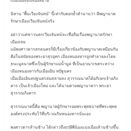
เป็นเมืองขึ้นของสยาม
นิทาน “พื้นเวียงจันทน์” นี้เท่ากับตอกย้ำตำนานว่า มีพญานาค
รักษาเมืองเวียงจันทน์จริง
อย่าว่าแต่ชาวนครเวียงจันทน์จะเชื่อถือเรื่องพญานาครักษา
เมืองเลย
แม้พงศาวดารสกลนครก็มีเรื่องเกี่ยวข้องกับพญานาคเหมือนกัน
คือในสมัยของพระยาสุรอุทก เมืองหนองหารถูกทำลายลงโดย
ธนะมูลนาคซึ่งเป็นผู้รักษาแม่น้ำมูล ที่เป็นอาณาเขตระหว่าง
เมืองหนองหารกับเมืองอิน ทปัฐนคร
เมื่อเมืองอินทปฐนครล่มสลายลง สุวรรณนาคได้อภิเษกเจ้าอภิง
คาร เป็นเจ้าเมืองใหม่ และได้นามตามพญานาคว่า พระยา
สุวรรณภิงคาร
สุวรรณนาคนี้คือ พญานาคผู้รักษารอยพระพุทธบาทที่พระพุทธ
องค์ทรงประทับไว้ที่บริเวณริมหนองหารนั่นเอง
พงศาวดารล้านช้าง ได้กล่าวถึงฤๅษีพี่น้องแปงเมืองล้านช้างขึ้น