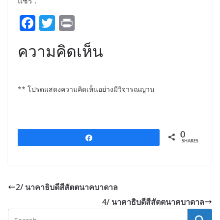
แชร์ :
F
T
Pr
a
w
in
ความคิดเห็น
c
itt
t
e
er
b
** โปรดแสดงความคิดเห็นอย่างมีวิจารณญาน
o
o
k
0
Share
SHARES
2/ นาคาธิบดีสีสัตตนาคบาดาล
4/ นาคาธิบดีสีสัตตนาคบาดาล