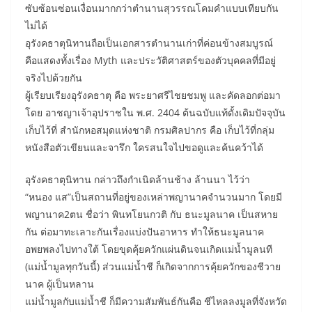
ซับซ้อนซ่อนเงื่อนมากกว่าตำนานสุวรรณโคมคำแบบเทียบกัน
ไม่ได้
อุรังคธาตุนิทานถือเป็นเอกสารตำนานเก่าที่ค่อนข้างสมบูรณ์
คือแสดงทั้งเรื่อง Myth และประวัติศาสตร์ของตัวบุคคลที่มีอยู่
จริงไปด้วยกัน
ผู้เรียบเรียงอุรังคธาตุ คือ พระยาศรีไชยชมพู และคัดลอกต่อมา
โดย อาชญาเจ้าอุปราชใน พ.ศ. 2404 ต้นฉบับแท้ดั้งเดิมปัจจุบัน
เก็บไว้ที่ สำนักหอสมุดแห่งชาติ กรมศิลปากร คือ เก็บไว้ที่กลุ่ม
หนังสือตัวเขียนและจารึก ใครสนใจไปขอดูและค้นคว้าได้
อุรังคธาตุนิทาน กล่าวถึงกำเนิดล้านช้าง ล้านนา ไว้ว่า
“หนอง แส”เป็นสถานที่อยู่ของเหล่าพญานาคจำนวนมาก โดยมี
พญานาค2ตน ชื่อว่า พินทโยนกวติ กับ ธนะมูลนาค เป็นสหาย
กัน ต่อมาทะเลาะกันเรื่องแบ่งปันอาหาร ทำให้ธนะมูลนาค
อพยพลงไปทางใต้ โดยขุดคุ้ยควักแผ่นดินจนเกิดแม่น้ำมูลนที
(แม่น้ำมูลทุกวันนี้) ส่วนแม่น้ำชี ก็เกิดจากการคุ้ยควักของชีวาย
นาค ผู้เป็นหลาน
แม่น้ำมูลกับแม่น้ำชี ก็มีความสัมพันธ์กันคือ ชีไหลลงมูลที่จังหวัด