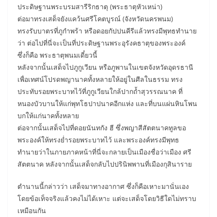
ประดิษฐานพระบรมสารีริกธาตุ (พระธาตุหัวเหน่า)
ต่อมาทรงเสด็จยังแคว้นศรีโคตบูรณ์ (จังหวัดนครพนม)
ทรงรับบาตรที่ภูกำพร้า หรือดอยกัปปนคีรีแล้วทรงมีพุทธทำนาย
ว่า ต่อไปที่นี่จะเป็นที่ประดิษฐานพระอุรังคธาตุของพระองค์
ซึ่งก็คือ พระธาตุพนมเดี๋ยวนี้
หลังจากนั้นเสด็จไปภูกูเวียน หรือภูพานในเขตจังหวัดอุดรธานี
เพื่อเทศน์โปรดพญานาคทั้งหลายให้อยู่ในศีลในธรรม ทรง
ประทับรอยพระบาทไว้ที่ภูกูเวียนใกล้ปากถ้ำสุวรรณนาค ที่
หนองบัวบานให้แก่พุทโธปาปนาคอีกแห่ง และที่บนแผ่นหินโพน
บกให้แก่นาคทั้งหลาย
ต่อจากนั้นเสด็จไปที่ดอยนันทกัง ฮี ซึ่งพญาสีสัตตนาคทูลขอ
พระองค์ให้ทรงย่ำรอยพระบาทไว้ และพระองค์ทรงมีพุทธ
ทำนายว่าในภายภาคหน้าที่นี่จะกลายเป็นเมืองชื่อว่าเมือง ศรี
สัตตนาค หลังจากนั้นเสด็จกลับไปปรินิพพานที่เมืองกุสินาราย
ตำนานนี้กล่าวว่า เสด็จมาทางอากาศ ซึ่งก็คือเหาะมานั่นเอง
โดยข้อเท็จจริงแล้วคงไม่ได้เหาะ แต่จะเสด็จโดยวิธีใดไม่ทราบ
เหมือนกัน