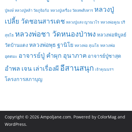
หลวงปู่
ปู่หงษ์
หลวงปู่หล้า วัดภูจ้อก้อ
หลวงปู่เครื่อง วัดเทพสิงหาร
เปลี้ย วัดชอนสารเดช
หลวงปู่แสง ญาณวโร
หลวงพ่อคูณ ปริ
หลวงพ่อชา วัดหนองป่าพง
หลวงพ่อพิบูลย์
สุทฺโธ
หลวงพ่อพุธ ฐานิโย
วัดบ้านแดง
หลวงพ่อ
หลวงพ่อ สุเมโธ
อาจารย์ปู่ คำผุก อุนาภาค
อาจารย์ปู่ซาสุด
อุตตมะ
อีสานสนุก
อำพล เจน เล่าเรื่องผี
เจ้าคุณนรฯ
โครงการสภาบุญ
Copyright © 2026
Ampoljane.com
. Powered by
ColorMag
and
WordPress
.