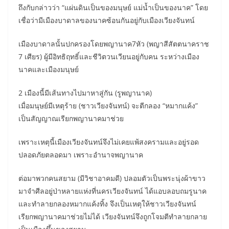
ถึงกับกล่าวว่า “แผ่นดินเป็นของมนุษย์ แม่น้ำเป็นของนาค” โดย
เชื่อว่ามีเมืองบาดาลของนาคซ้อนกันอยู่กับเมืองเวียงจันทน์
เมืองบาดาลนั้นปกครองโดยพญานาค7หัว (พญาสีสัตตนาคราช
7 เศียร) ผู้มีอิทธิฤทธิ์และชีวิตวนเวียนอยู่กับคน ระหว่างเมือง
นาคและเมืองมนุษย์
2 เมืองนี้มีเส้นทางไปมาหาสู่กัน (รูพญานาค)
เมื่อมนุษย์มีเหตุร้าย (ชาวเวียงจันทน์) จะตีกลอง “หมากแค้ง”
เป็นสัญญาณเรียกพญานาคมาช่วย
เพราะเหตุนี้เมืองเวียงจันทน์จึงไม่เคยแพ้สงครามและอยู่รอด
ปลอดภัยตลอดมา เพราะอำนาจพญานาค
ต่อมาพวกคนสยาม (มีวิชาอาคมดี) ปลอมตัวเป็นพระนุ่งผ้าขาว
มาจำศีลอยู่ป่าหลายแห่งที่นครเวียงจันทน์ ได้แอบลอบถมรูนาค
และทำลายกลองหมากแค้งทิ้ง จึงเป็นเหตุให้ชาวเวียงจันทน์
เรียกพญานาคมาช่วยไม่ได้ เวียงจันทน์จึงถูกโจมตีทำลายกลาย