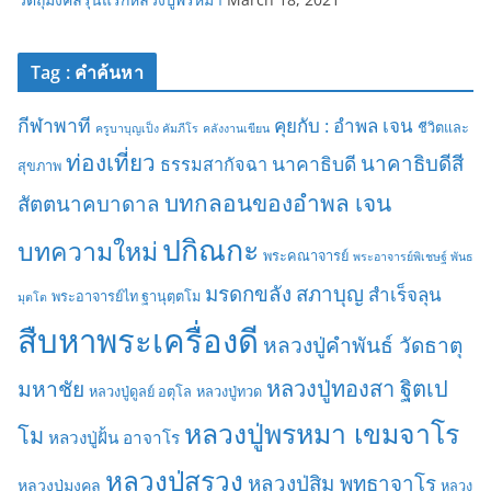
Tag : คำค้นหา
กีฬาพาที
คุยกับ : อำพล เจน
ชีวิตและ
ครูบาบุญเป็ง คัมภีโร
คลังงานเขียน
ท่องเที่ยว
นาคาธิบดีสี
นาคาธิบดี
ธรรมสากัจฉา
สุขภาพ
บทกลอนของอำพล เจน
สัตตนาคบาดาล
ปกิณกะ
บทความใหม่
พระคณาจารย์
พระอาจารย์พิเชษฐ์ พันธ
มรดกขลัง
สภาบุญ
สำเร็จลุน
พระอาจารย์ไท ฐานุตฺตโม
มุตโต
สืบหาพระเครื่องดี
หลวงปู่คำพันธ์ วัดธาตุ
มหาชัย
หลวงปู่ทองสา ฐิตเป
หลวงปู่ดูลย์ อตุโล
หลวงปู่ทวด
หลวงปู่พรหมา เขมจาโร
โม
หลวงปู่ฝั้น อาจาโร
หลวงปู่สรวง
หลวงปู่สิม พุทธาจาโร
หลวงปู่มงคล
หลวง