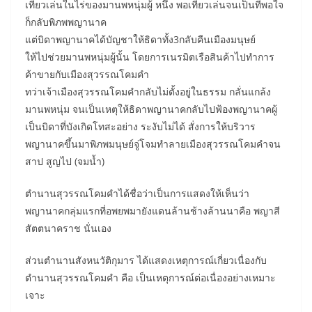
เที่ยวเล่นในไร่ของมานพหนุ่มผู้ หนึ่ง พอเที่ยวเล่นจนเป็นที่พอใจ
ก็กลับพิภพพญานาค
แต่บิดาพญานาคได้บัญชาให้ธิดาทั้ง3กลับคืนเมืองมนุษย์
ให้ไปช่วยมานพหนุ่มผู้นั้น โดยการเนรมิตเรือสินค้าไปทำการ
ค้าขายกับเมืองสุวรรณโคมคำ
ทว่าเจ้าเมืองสุวรรณโคมคำกลับไม่ตั้งอยู่ในธรรม กลั่นแกล้ง
มานพหนุ่ม จนเป็นเหตุให้ธิดาพญานาคกลับไปฟ้องพญานาคผู้
เป็นบิดาที่บังเกิดโทสะอย่าง ระงับไม่ได้ สั่งการให้บริวาร
พญานาคขึ้นมาพิภพมนุษย์จู่โจมทำลายเมืองสุวรรณโคมคำจน
สาป สูญไป (จมน้ำ)
ตำนานสุวรรณโคมคำได้ชื่อว่าเป็นการแสดงให้เห็นว่า
พญานาคกลุ่มแรกที่อพยพมายังแดนล้านช้างล้านนาคือ พญาสี
สัตตนาคราช นั่นเอง
ส่วนตำนานสังหนวัติกุมาร ได้แสดงเหตุการณ์เกี่ยวเนื่องกับ
ตำนานสุวรรณโคมคำ คือ เป็นเหตุการณ์ต่อเนื่องอย่างเหมาะ
เจาะ