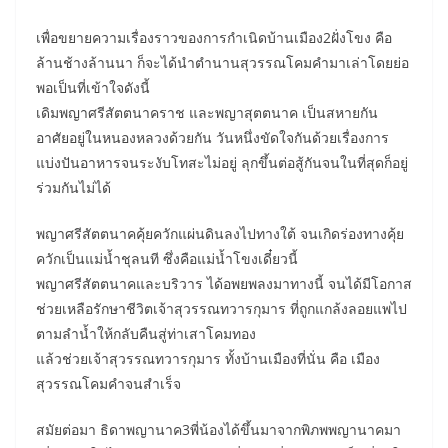
เพื่อขยายความเรื่องราวของการกำเนิดบ้านเมือง2ฝั่งโขง คือ
ล้านช้างล้านนา ก็จะได้นำตำนานสุวรรณโคมคำมาเล่าโดยย่อ
พอเป็นที่เข้าใจดังนี้
เดิมพญาศรีสัตตนาคราช และพญาสุตตนาค เป็นสหายกัน
อาศัยอยู่ในหนองหลวงด้วยกัน วันหนึ่งขัดใจกันด้วยเรื่องการ
แบ่งปันอาหารจนระงับโทสะไม่อยู่ ลุกขึ้นต่อสู้กันจนในที่สุดก็อยู่
ร่วมกันไม่ได้
พญาศรีสัตตนาคคุ้ยควักแผ่นดินลงไปทางใต้ จนเกิดร่องทางคุ้ย
ควักเป็นแม่น้ำชุลนที ซึ่งคือแม่น้ำโขงเดี๋ยวนี้
พญาศรีสัตตนาคและบริวาร ได้อพยพลงมาทางนี้ จนได้มีโอกาส
ช่วยเหลือรักษาชีวิตเจ้าสุวรรณทวารกุมาร ที่ถูกแกล้งลอยแพไป
ตามลำน้ำให้กลับคืนสู่ท่าเสาโคมทอง
แล้วช่วยเจ้าสุวรรณทวารกุมาร ทั้งบ้านเมืองที่นั่น คือ เมือง
สุวรรณโคมคำจนสำเร็จ
สมัยต่อมา ธิดาพญานาค3พี่น้องได้ขึ้นมาจากพิภพพญานาคมา