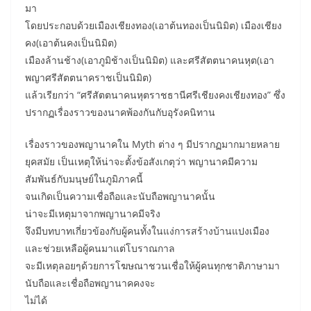
มา
โดยประกอบด้วยเมืองเชียงทอง(เอาต้นทองเป็นนิมิต) เมืองเชียง
คง(เอาต้นคงเป็นนิมิต)
เมืองล้านช้าง(เอาภูมิช้างเป็นนิมิต) และศรีสัตตนาคนหุต(เอา
พญาศรีสัตตนาคราชเป็นนิมิต)
แล้วเรียกว่า “ศรีสัตตนาคนหุตราชธานีศรีเชียงคงเชียงทอง” ซึ่ง
ปรากฏเรื่องราวของนาคพ้องกันกับอุรังคนิทาน
เรื่องราวของพญานาคใน Myth ต่าง ๆ มีปรากฏมากมายหลาย
ยุคสมัย เป็นเหตุให้น่าจะตั้งข้อสังเกตุว่า พญานาคมีความ
สัมพันธ์กับมนุษย์ในภูมิภาคนี้
จนเกิดเป็นความเชื่อถือและนับถือพญานาคนั้น
น่าจะมีเหตุมาจากพญานาคมีจริง
จึงมีบทบาทเกี่ยวข้องกับผู้คนทั้งในแง่การสร้างบ้านแปงเมือง
และช่วยเหลือผู้คนมาแต่โบราณกาล
จะมีเหตุลอยๆด้วยการโฆษณาชวนเชื่อให้ผู้คนทุกชาติภาษามา
นับถือและเชื่อถือพญานาคคงจะ
ไม่ได้