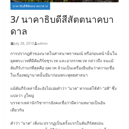
นาคาธิบดีสีสัตตนาคบาดาล
3/ นาคาธิบดีสีสัตตนาคบา
ดาล
July 28, 2010
admin
การปรากฎตัวของนาคในศาสนาพราหมณ์ หรือก่อนหน้านั้นใน
ยุคพระเวทที่มีคัมภีร์ยชุรเวท และอาถรรพเวท กล่าวถึง จนแม้
คัมภีร์เก่าแก่ที่สุดคือ ฤคเวท ล้วนเป็นเครื่องยืนยันว่าความเชื่อ
ในเรื่องพญานาคนั้นมีมาก่อนพระพุทธศาสนา
แม้คัมภีร์เหล่านี้จะยังไม่เอ่ยคำว่า “นาค” หากแต่ใช้คำ “อหิ” ซึ่ง
แปลว่า งูใหญ่
บรรดาเหล่านักวิชาการยังคงเชื่อว่ามีความหมายเป็นอัน
เดียวกัน
คำว่า “นาค” เพิ่งจะปรากฏเป็นครั้งแรกในคัมภีร์ศตปถะ