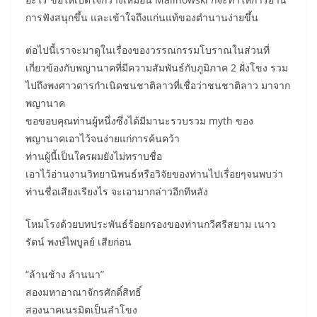
การฟังสนุกขึ้น และเข้าใจถึงแก่นแท้ของตำนานง่ายขึ้น
ต่อไปนี้เราจะมาดูในเรื่องของวรรณกรรมโบราณในส่วนที่
เกี่ยวข้องกับพญานาคที่มีความสัมพันธ์กับภูมิภาค 2 ฝั่งโขง รวม
ไปถึงพงศาวดารกำเนิดชนชาติลาวที่เชื่อว่าชนชาติลาว มาจาก
พญานาค
ขอขอบคุณท่านผู้หนึ่งซึ่งได้มีมานะรวบรวม myth ของ
พญานาคเอาไว้จนง่ายแก่การค้นคว้า
ท่านผู้นี้เป็นใครผมยังไม่ทราบชื่อ
เอาไว้อ่านงานวิทยานิพนธ์หรือวิจัยของท่านไปเรื่อยๆจนพบว่า
ท่านชื่อเสียงเรียงไร จะเอามากล่าวอีกทีหลัง
โหมโรงด้วยบทประพันธ์ร้อยกรองของท่านกวีศรีสยาม เนาว
รัตน์ พงษ์ไพบูลย์ เสียก่อน
“ล้านช้าง ล้านนา”
สองมหาอาณาจักรศักดิ์สิทธิ์
สองนาคเนรมิตเป็นลำโขง