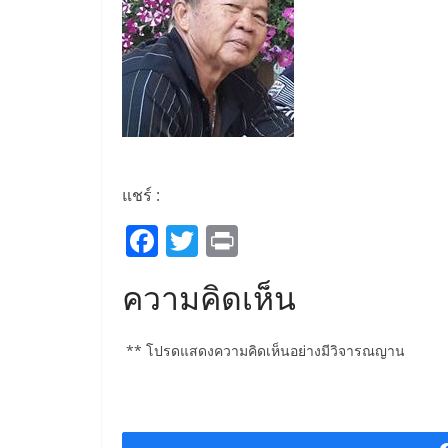
แชร์ :
F
T
Pr
a
w
in
ความคิดเห็น
c
itt
t
e
er
** โปรดแสดงความคิดเห็นอย่างมีวิจารณญาน
b
o
o