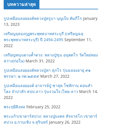
บทความล่าสุด
รูปเหมือนลอยองค์หลวงปู่ครูบา บุญเป็ง คัมภีโร
January
13, 2023
เหรียญจุลมงกุฏพระพุทธบาทสระบุรี (เหรียญฉลุ
พระพุทธบาทสระบุรี) ปี 2494-2495
September 11,
2022
เหรียญหนุนดวงค้ำดวง: หลวงปู่ขุน อนุตตโร วัดใหม่ทอง
สว่าง(ก่อใน)
March 31, 2022
รูปเหมือนลอยองค์หลวงปู่หา สุภโร รุ่นฉลองอายุ ๙๑
พรรษา: ๒ กค.๒๕๕๙
March 27, 2022
รูปเหมือนลอยองค์ อาจารย์ปู่ ซาสุด โซทิกาน ดอนสำ
โฮง จำปาสัก สปป.ลาว รุ่นรวมใจ (ไทย-ลาว
March 14,
2022
พระฤษีสิงหล
February 25, 2022
พระแก้วเขาดาร์สปวง: หลวงปู่มงคล สัจจาสโภ เขาดาร์
สปวง อ.กาบเชิง จ.สุรินทร์
January 26, 2022