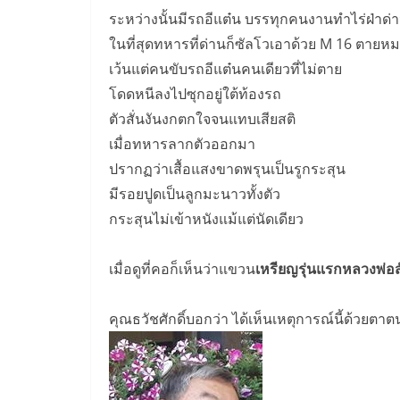
ระหว่างนั้นมีรถอีแต๋น บรรทุกคนงานทำไร่ฝ่าด
ในที่สุดทหารที่ด่านก็ซัลโวเอาด้วย M 16 ตายหม
เว้นแต่คนขับรถอีแต๋นคนเดียวที่ไม่ตาย
โดดหนีลงไปซุกอยู่ใต้ท้องรถ
ตัวสั่นงันงกตกใจจนแทบเสียสติ
เมื่อทหารลากตัวออกมา
ปรากฏว่าเสื้อแสงขาดพรุนเป็นรูกระสุน
มีรอยปูดเป็นลูกมะนาวทั้งตัว
กระสุนไม่เข้าหนังแม้แต่นัดเดียว
เมื่อดูที่คอก็เห็นว่าแขวน
เหรียญรุ่นแรกหลวงพ่อส
คุณธวัชศักดิ์บอกว่า ได้เห็นเหตุการณ์นี้ด้วยตาต