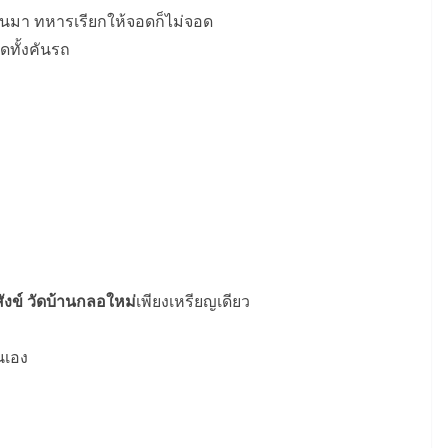
่านมา ทหารเรียกให้จอดก็ไม่จอด
ดทั้งคันรถ
ังข์ วัดบ้านกลอใหม่
เพียงเหรียญเดียว
นเอง