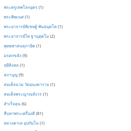
พระครูเทพโลกอุดร
(1)
พระพิฆเนศ
(1)
พระอาจารย์พิเชษฐ์ พันธมุตโต
(1)
พระอาจารย์ไท ฐานุตฺตโม
(2)
พุทธศาสนสุภาษิต
(1)
มรดกขลัง
(9)
ฤษีสิงหล
(1)
สภาบุญ
(9)
สมเด็จนวม วัดอนงคาราม
(1)
สมเด็จพระญาณสังวร
(1)
สำเร็จลุน
(6)
สืบหาพระเครื่องดี
(81)
หลวงตาเห อุปกัมโม
(1)