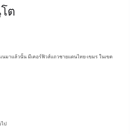
ฺโต
านเนมาแล้วนั้น มีเคอร์ฟิวส์แถวชายแดนไทย-เขมร ในเขต
อยไป