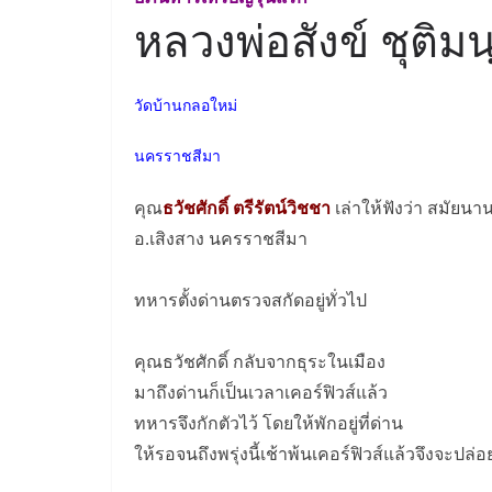
หลวงพ่อสังข์ ชุติมน
วัดบ้านกลอใหม่
นครราชสีมา
คุณ
ธวัชศักดิ์ ตรีรัตน์วิชชา
เล่าให้ฟังว่า สมัยน
อ.เสิงสาง นครราชสีมา
ทหารตั้งด่านตรวจสกัดอยู่ทั่วไป
คุณธวัชศักดิ์ กลับจากธุระในเมือง
มาถึงด่านก็เป็นเวลาเคอร์ฟิวส์แล้ว
ทหารจึงกักตัวไว้ โดยให้พักอยู่ที่ด่าน
ให้รอจนถึงพรุ่งนี้เช้าพ้นเคอร์ฟิวส์แล้วจึงจะปล่