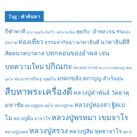
Tag : คำค้นหา
กีฬาพาที
คุยกับ : อำพล เจน
ชีวิตและ
ครูบาบุญเป็ง คัมภีโร
คลังงานเขียน
ท่องเที่ยว
นาคาธิบดีสี
นาคาธิบดี
ธรรมสากัจฉา
สุขภาพ
บทกลอนของอำพล เจน
สัตตนาคบาดาล
ปกิณกะ
บทความใหม่
พระคณาจารย์
พระอาจารย์พิเชษฐ์ พันธ
มรดกขลัง
สภาบุญ
สำเร็จลุน
พระอาจารย์ไท ฐานุตฺตโม
มุตโต
สืบหาพระเครื่องดี
หลวงปู่คำพันธ์ วัดธาตุ
มหาชัย
หลวงปู่ทองสา ฐิตเป
หลวงปู่ดูลย์ อตุโล
หลวงปู่ทวด
หลวงปู่พรหมา เขมจาโร
โม
หลวงปู่ฝั้น อาจาโร
หลวงปู่สรวง
หลวงปู่สิม พุทธาจาโร
หลวงปู่มงคล
หลวง