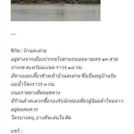
—
พิกัด : บ้านสะผ่าย
อยู่ห่างจากเมืองปากเซไปตามถนนหมายเลข ๑๓ สาย
ปากเซ-สะหวันนะเขด ราวๆ ๑๔ กม.
มีทางแยกเลี้ยวซ้ายเข้าบ้านสะผ่าย ซึ่งเป็นหมู่บ้านริม
แม่น้ำโขงราวๆ ๓ กม.
ถนนราดยางดีตลอดทาง
มีร้านค้าสะดวกซื้อรองรับนักท่องเที่ยวผู้นิยมผ้าไหมลาว
อยู่พอสมควร
ใครบางคน_บางทีจะสนใจ ติด
แชร์ :