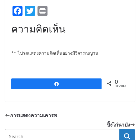
F
T
Pr
a
w
in
ความคิดเห็น
c
itt
t
e
er
b
** โปรดแสดงความคิดเห็นอย่างมีวิจารณญาน
o
o
k
0
Share
SHARES
การแสดงความเคารพ
ปิ้งไก่นาป่ง