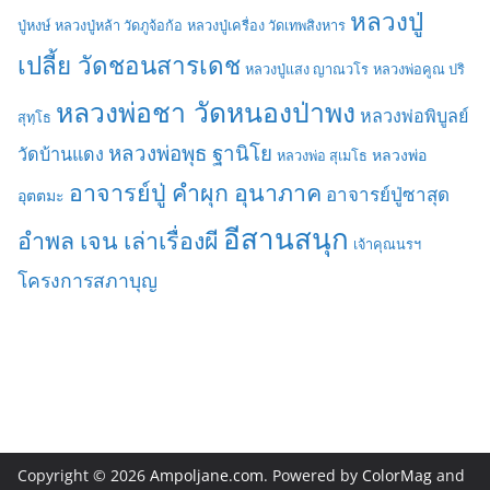
หลวงปู่
ปู่หงษ์
หลวงปู่หล้า วัดภูจ้อก้อ
หลวงปู่เครื่อง วัดเทพสิงหาร
เปลี้ย วัดชอนสารเดช
หลวงปู่แสง ญาณวโร
หลวงพ่อคูณ ปริ
หลวงพ่อชา วัดหนองป่าพง
หลวงพ่อพิบูลย์
สุทฺโธ
หลวงพ่อพุธ ฐานิโย
วัดบ้านแดง
หลวงพ่อ
หลวงพ่อ สุเมโธ
อาจารย์ปู่ คำผุก อุนาภาค
อาจารย์ปู่ซาสุด
อุตตมะ
อีสานสนุก
อำพล เจน เล่าเรื่องผี
เจ้าคุณนรฯ
โครงการสภาบุญ
Copyright © 2026
Ampoljane.com
. Powered by
ColorMag
and