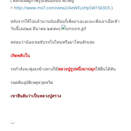
( คลิกลิ้งค์ดูภาพรูปเหมือนขนาดใหญ่
>
http://www.mx7.com/view2/AeWFLoHpSW1Sk3O5
)
หลังจากให้ไปแล้วนานนับเดือนก็เพิ่งมาเอะอะมะเทิ่งเอาเมื่อเช้า
วันนี้เอง(๒๘ มีนาคม ๒๕๕๓)
หล่อนว่าน้องเขยขับรถไปไหนหรือมาไหนสักแห่ง
เกิดหลับใน
รถกำลังจะพุ่งลงข้างทางก็มี
หลวงปู่รูปหนึ่งมาปลุก
ให้ตื่นได้ทัน
รอดพ้นอุบัติเหตุหวุดหวิด
เขายืนยันว่าเป็นหลวงปู่สรวง
—