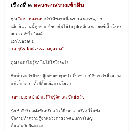
เรื่องที่ ๒
หลวงตาสรวงเข้าฝัน
คุณ
รันดร ทองหอม
เล่าให้ฟังวันนี้(๑๔ ธค ๒๕๕๒) ว่า
เมื่อเย็นวานนี้ลูกชายชื่อกอล์ฟได้รับรูปเหมือนลอยองค์เนื้อโลหะ
ผสมรมดำไป2องค์
เอาไปอวดแม่
“แม่ๆนี่รูปเหมือนหลวงปู่สรวง”
คุณรันดรไม่รู้จัก ไม่ได้ใส่ใจอะไร
คืนนั้นฝันว่ามีพระผู้เฒ่าผอมๆมายืนยิ้มอารมณ์ดีบอกว่าชื่อสรวง
แล้วก็่เอ็ดเอาทั้งที่ยิ้มแย้มแจ่มใสว่า
“เอารูปเฮาเข้าบ้าน ก็ไม่รู้จักแต่งขันธ์๕รับ”
รุ่งเช้าจึงรีบแต่งขันธ์รับแล้วก็บึ่งมาเล่าเรื่องนี้ให้ฟัง
ซักถามทำความรู้จักหลวงตาสรวงเป็นการใหญ่
ตื่นเต้นกับฝันแปลก