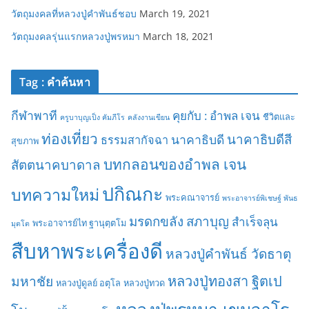
วัตถุมงคลที่หลวงปู่คำพันธ์ชอบ
March 19, 2021
วัตถุมงคลรุ่นแรกหลวงปู่พรหมา
March 18, 2021
Tag : คำค้นหา
กีฬาพาที
คุยกับ : อำพล เจน
ชีวิตและ
ครูบาบุญเป็ง คัมภีโร
คลังงานเขียน
ท่องเที่ยว
นาคาธิบดีสี
นาคาธิบดี
ธรรมสากัจฉา
สุขภาพ
บทกลอนของอำพล เจน
สัตตนาคบาดาล
ปกิณกะ
บทความใหม่
พระคณาจารย์
พระอาจารย์พิเชษฐ์ พันธ
มรดกขลัง
สภาบุญ
สำเร็จลุน
พระอาจารย์ไท ฐานุตฺตโม
มุตโต
สืบหาพระเครื่องดี
หลวงปู่คำพันธ์ วัดธาตุ
มหาชัย
หลวงปู่ทองสา ฐิตเป
หลวงปู่ดูลย์ อตุโล
หลวงปู่ทวด
หลวงปู่พรหมา เขมจาโร