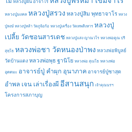
โม
หลวงปู่ฝั้น อาจาโร
หลวงปู่สรวง
หลวงปู่สิม พุทธาจาโร
หลวงปู่มงคล
หลวง
หลวงปู่
ปู่หงษ์
หลวงปู่หล้า วัดภูจ้อก้อ
หลวงปู่เครื่อง วัดเทพสิงหาร
เปลี้ย วัดชอนสารเดช
หลวงปู่แสง ญาณวโร
หลวงพ่อคูณ ปริ
หลวงพ่อชา วัดหนองป่าพง
หลวงพ่อพิบูลย์
สุทฺโธ
หลวงพ่อพุธ ฐานิโย
วัดบ้านแดง
หลวงพ่อ
หลวงพ่อ สุเมโธ
อาจารย์ปู่ คำผุก อุนาภาค
อาจารย์ปู่ซาสุด
อุตตมะ
อีสานสนุก
อำพล เจน เล่าเรื่องผี
เจ้าคุณนรฯ
โครงการสภาบุญ