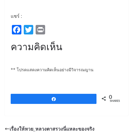
แชร์ :
F
T
Pr
a
w
in
ความคิดเห็น
c
itt
t
e
er
b
** โปรดแสดงความคิดเห็นอย่างมีวิจารณญาน
o
o
k
0
Share
SHARES
เรื่องให้หวย_หลวงตาสรวงนี่แหละของจริง