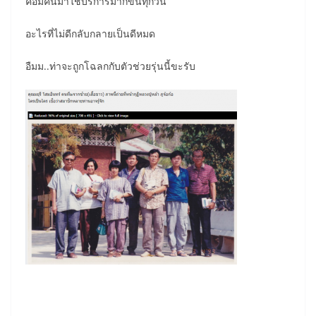
คือมีคนมาใช้บริการมากขึ้นทุกวัน
อะไรที่ไม่ดีกลับกลายเป็นดีหมด
อืมม..ท่าจะถูกโฉลกกับตัวช่วยรุ่นนี้ขะรับ