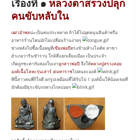
เรื่องที่ ๑
หลวงตาสรวงปลุก
คนขับหลับใน
เฒ่าอำพล
น่ะเป็นคนประหลาด ถ้าได้ไปอุดหนุนสินค้าหรือ
อาหารร้านไหนมักไม่เปลี่ยนร้านง่ายๆ
ช่วงหลังไปซื้อเนื้อหมูที่
เขียงพ่อปี
ตรงข้ามห้างโลตัส สาขา
อำเภอวารินชำราบ ใกล้สี่แยกเลี่ยงเมือง เป็นประจำ
เกิดถูกชะตากับสองใบเถา
ลูกสาวพ่อปี
จึงให้
หลวงปู่สรวงลอย
องค์เนื้อโลหะรุ่นเสาร์ ๕มหาราช
ไปคนละองค์
ทีนี้สาวคนพี่ก็ใจดี ยกรูปเหมือนที่ได้รับไป 1 องค์นั้นให้น้องเขยที่
มักต้องมีธุระขับรถทางไกลบ่อยๆ