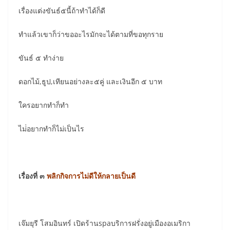
เรื่องแต่งขันธ์๕นี้ถ้าทำได้ก็ดี
ทำแล้วเขาก็ว่าขออะไรมักจะได้ตามที่ขอทุกราย
ขันธ์ ๕ ทำง่าย
ดอกไม้,ธูป,เทียนอย่างละ๕คู่ และเงินอีก ๕ บาท
ใครอยากทำก็ทำ
ไม่่อยากทำก็ไม่เป็นไร
เรื่องที่ ๓
พลิกกิจการไม่ดีให้กลายเป็นดี
เจ๊มยุรี โสมอินทร์ เปิดร้านspaบริการฝรั่งอยู่เมืองอเมริกา