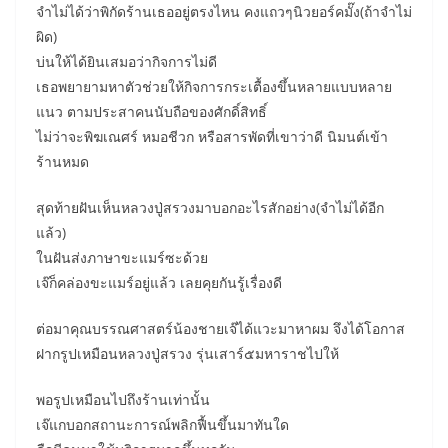
จำไม่ได้ว่าพิกัดร้านเธออยู่ตรงไหน คงแถวๆนิวยอร์คมั๊ง(ถ้าจำไม่
ผิด)
บ่นให้ได้ยินเสมอว่ากิจการไม่ดี
เธอพยายามหาตัวช่วยให้กิจการกระเตื้องขึ้นหลายแบบหลาย
แนว ตามประสาคนนับถือของศักดิ์สิทธิ์
ไม่ว่าจะพิฆเณศร์ หมอชีวก หรือสารพัดที่เขาว่าดี นิมนต์เข้า
ร้านหมด
สุดท้ายฝันเห็นหลวงปู่สรวงมาบอกอะไรสักอย่าง(จำไม่ได้อีก
แล้ว)
ในฝันส่งภาษาขะแมร์ซะด้วย
เจ๊ก็คล่องขะแมร์อยู่แล้ว เลยคุยกันรู้เรื่องดี
ต่อมาคุณบรรณศาสตร์น้องชายเจ๊ได้แวะมาหาผม จึงได้โอกาส
ฝากรูปเหมือนหลวงปู่สรวง รุ่นเสาร์๕มหาราชไปให้
พอรูปเหมือนไปถึงร้านเท่านั้น
เจ๊แกบอกสถานะการณ์พลิกฟื้นขึ้นมาทันใด