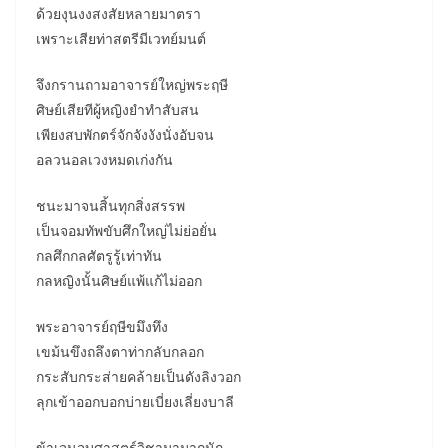
ด้วยงุนงงสงสัยหลายมาตรา
เพราะเสียท่าสตรีมีเวทย์มนต์
จึงกรานถามอาจารย์ใหญ่พระฤษี
ศิษย์เสียทีผู้หญิงยำทำสับสน
เพียงสบพักตร์จักจังงังนั่งอับจน
อลวนอลเวงหมดเก่งกัน
ชนะมาจนสิ้นทุกสิ่งสรรพ
เป็นจอมทัพขับศึกใหญ่ไม่ย่อยั่น
กลศึกกลศัตรูรู้เท่าทัน
กลหญิงนั้นศิษย์แพ้แก้ไม่ออก
พระอาจารย์ฤษีขมึงทึง
เขม้นขึงถลึงตาท่ากลับกลอก
กระสับกระส่ายคล้ายเป็นดังลิงวอก
ลุกเข้าออกบอกบ่ายเบี่ยงเลี่ยงบาลี
ข้าเจนจบศาสตร์วิชามามากนัก