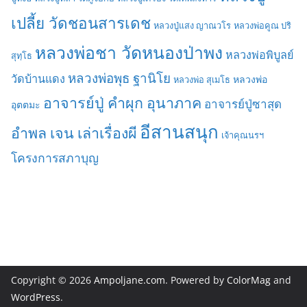
เปลี้ย วัดชอนสารเดช
หลวงปู่แสง ญาณวโร
หลวงพ่อคูณ ปริ
หลวงพ่อชา วัดหนองป่าพง
หลวงพ่อพิบูลย์
สุทฺโธ
หลวงพ่อพุธ ฐานิโย
วัดบ้านแดง
หลวงพ่อ
หลวงพ่อ สุเมโธ
อาจารย์ปู่ คำผุก อุนาภาค
อาจารย์ปู่ซาสุด
อุตตมะ
อีสานสนุก
อำพล เจน เล่าเรื่องผี
เจ้าคุณนรฯ
โครงการสภาบุญ
Copyright © 2026
Ampoljane.com
. Powered by
ColorMag
and
WordPress
.