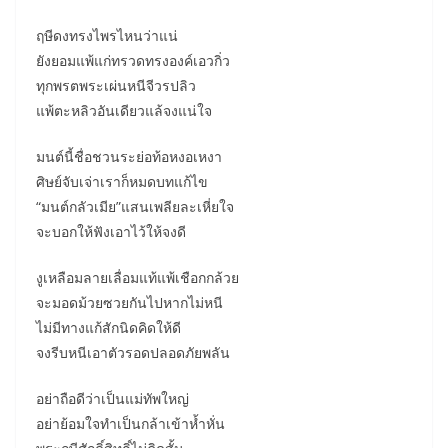
ฤษีดงทรงไพรไหนว่าแน่
ยังยอมแพ้แก่ทรวดทรงองค์เอวกิ่ว
ทุกพรตพระเผ่นหนีจีวรปลิว
แพ้ตะหลิวอันเดียวแล้จงแน่ใจ
มนต์นี้ชื่อชวนระย่อท้อหงอเหงา
ศิษย์จับเจ่าเราก็หมดบทแก้ไข
“มนต์กลัวเมีย”แสนเพลียละเหี่ยใจ
จะบอกให้ฟังเอาไว้ให้จงดี
งูเหลือมลายเลื่อมแท้แพ้เชือกกล้วย
จะมอดม้วยซวยกันไปหากไม่หนี
ไม่มีทางแก้สักนิดคิดให้ดี
จงรีบหนีเอาตัวรอดปลอดภัยพลัน
อย่าถือดีว่าเป็นแม่ทัพใหญ่
อย่าย้อมใจทำเป็นกล้าเข้าห้ำหั่น