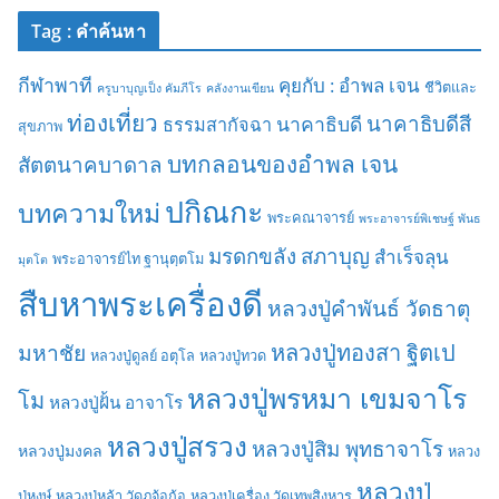
Tag : คำค้นหา
กีฬาพาที
คุยกับ : อำพล เจน
ชีวิตและ
ครูบาบุญเป็ง คัมภีโร
คลังงานเขียน
ท่องเที่ยว
นาคาธิบดีสี
นาคาธิบดี
ธรรมสากัจฉา
สุขภาพ
บทกลอนของอำพล เจน
สัตตนาคบาดาล
ปกิณกะ
บทความใหม่
พระคณาจารย์
พระอาจารย์พิเชษฐ์ พันธ
มรดกขลัง
สภาบุญ
สำเร็จลุน
พระอาจารย์ไท ฐานุตฺตโม
มุตโต
สืบหาพระเครื่องดี
หลวงปู่คำพันธ์ วัดธาตุ
มหาชัย
หลวงปู่ทองสา ฐิตเป
หลวงปู่ดูลย์ อตุโล
หลวงปู่ทวด
หลวงปู่พรหมา เขมจาโร
โม
หลวงปู่ฝั้น อาจาโร
หลวงปู่สรวง
หลวงปู่สิม พุทธาจาโร
หลวงปู่มงคล
หลวง
หลวงปู่
ปู่หงษ์
หลวงปู่หล้า วัดภูจ้อก้อ
หลวงปู่เครื่อง วัดเทพสิงหาร