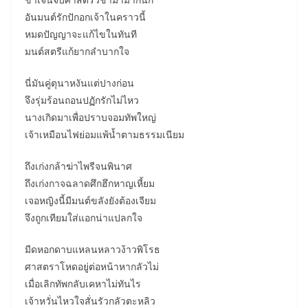
อันมนต์รักปักอกเจ้าในคราวนี้
หมดปัญญาจะแก้ไขในทันที
มนต์สตรีแก้ยากลำบากใจ
นี่มันคู่ตุนาหงันแต่ปางก่อน
จึงรุ่มร้อนถอนปฏักรักไม่ไหว
นางเกิดมาเพื่อปราบจอมทัพใหญ่
เจ้าเหมือนไฟย่อมแพ้น้ำตามธรรมเนียม
ถึงเก่งกล้าฆ่าไพรีจนพินาศ
ถึงเก่งกาจฉลาดศึกฮึกหาญเหี้ยม
เจอหญิงนี้มีมนต์ขลังยังต้องเจียม
จึงถูกเทียมใส่แอกน่าแปลกใจ
มีดหอกดาบแหลนหลาวง้าวพิโรธ
ศาสตราโหดอยู่ต่อหน้าหากลัวไม่
เมื่อเลิกทัพกลับเคหาไม่ทันไร
เจ้าหวั่นไหวใจสั่นรัวกลัวตะหลิว