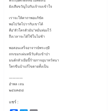
พระฤษีศักดิ์สิทธิ์ไม่คิดสั้น
ยังเสียขวัญไปกับเจ้าจงเข้าใจ
เราจะให้คาถาพอแก้ขัด
พอไปวัดไปวากับเขาได้
คือ”ตัวใครตัวมัน”หมั่นท่องไว้
ถึงเวลาจะได้ใช้ในไม่ช้า
พอสอนเสร็จอาจารย์พระฤษี
ถกเขมรเผ่นหนีวับลับเข้าป่า
มนต์กลัวเมียนี้ร้ายกาจอุบาทว์หนา
ใครขืนบ้าแก้ไขตายทั้งเป็น
————
อำพล เจน
๒๔มค๕๘
แชร์ :