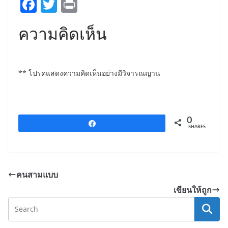
F
T
Pr
a
w
in
ความคิดเห็น
c
itt
t
e
er
b
** โปรดแสดงความคิดเห็นอย่างมีวิจารณญาน
o
o
k
0
Share
SHARES
คนสามแบบ
เขียนให้ถูก