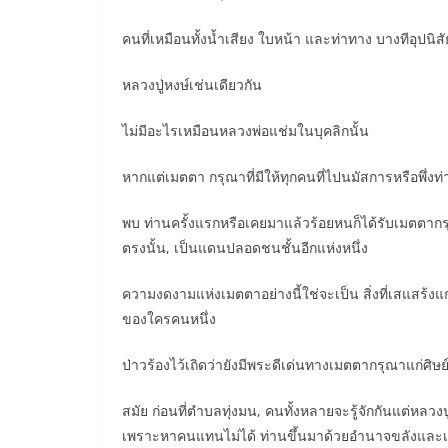
คนที่เหมือนทั้งน้ำเสียง ใบหน้า และท่าทาง บางทีอุปนิ
หลวงปู่หงษ์เช่นเดียวกัน
ไม่มีอะไรเหมือนหลวงพ่อแช่มในบุคลิกนั้น
หากแต่เมตตา กรุณาที่มีให้ทุกคนที่ไปนมัสการหรือพึ่งท
พบ ท่านครั้งแรกหรือเคยมาแล้วร้อยหนก็ได้รับเมตตากรุ
ตรงนั้น, เป็นแดนปลอดชนชั้นอีกแห่งหนึ่ง
ความงดงามแห่งเมตตาอย่างนี้ใช่จะเป็น สิ่งที่เสแสร้งแก
ของใครคนหนึ่ง
ป่าวร้องไว้เถิดว่ายังมีพระดีเด่นทางเมตตากรุณาแก่ศิษย์อ
สมัย ก่อนที่ตำบลทุ่งมน, คนทั้งหลายจะรู้จักกันแต่หลวงปู
เพราะหาคนแทนไม่ได้ ท่านขึ้นมาด้วยอำนาจขลังและเม