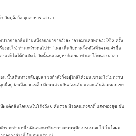
้า วัดภูจ้อก้อ มุกดาหาร เล่าว่า
งปากกาลูกลื่นด้ามหนึ่งออกมาจากอังสะ “อาตมาเคยทดลองใช้ 2 ครั้ง
องอะไร) ท่านกล่าวต่อไปว่า “เคย เห็นกับตาครั้งหนึ่งที่วัด (ผมจำชื่อ
งแจ๋ก็ไม่ได้กินสัตว์, วัดนั้นหลวงปู่หงษ์เคยมาทำเอาไว้คนจะมาล่า
ตอน นั้นเดินทางกลับอุบลฯ รถกำลังวิ่งอยู่ใกล้โค้งบนเขาอะไรไม่ทราบ
งเขาลูกนี้อยู่ก่อนถึงมวกเหล็ก มีถนนสวนกันสองเส้น แต่ละเส้นอ้อมหลบเขา
ให้ผมตัดสินใจแซงในโค้งถึง 6 คันรวด มีรถคุณคงศักดิ์ แสงทองสุข ขับ
 ตำรวจท่านหนึ่งเดินออกมายืนขวางถนนชูมือเบรกรถผมไว้ ในใจผม
่อตาอย่างนี้เป็นอันเสร็จแน่