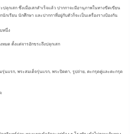
ปลุกเสก ซึ่งเมื่อเสกสำเร็จแล้ว ปากกาจะมีอานุภาพในทางขีดเขียน
นักเรียน นักศึกษา และปากกาที่อยู่กับตัวก็จะเป็นเครื่องรางป้องกัน
บหนึ่ง
ั้งหมด ตั้งแต่จารอักขระถึงปลุกเสก
มรุ่นแรก, พระสมเด็จรุ่นแรก, พระปิดตา, รูปถ่าย, ตะกรุดคู่และตะกรุด
ด
วัดสุรินทร์ก่อน ทางแยกเข้าวัดจะอยู่ข้าง ๆ โรงพัก เข้าไปตามเส้นทาง