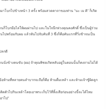
กออกมาโบกไปข้างหน้า 3 ครั้ง พร้อมสวดคาถาของท่าน “นะ เม ติ” ก็เกิด
านก็โบกมือไล่ให้ผมผ่านไป และในใจนึกห่วงคุณคงศักดิ์ ซึ่งเป็นผู้ร่วม
ปพร้อมกับผม แล้วหันไปจับคันที่ 3 ซึ่งก็คือคันแรกที่วิ่งช้าจนเป็น
แปลกดี
านนั่งข้างคนขับ (ผม) ถ้าคุณพิชยเกิดหลับอยู่ในตอนนั้นก็คงถามไม่ได้
ข้อห้ามที่หลายคนลำบากจะถือก็คือ ห้ามดื่มเหล้า และห้ามเจ้าชู้ผิดลูก
ิดตัวไปกินเหล้าโดยเอาพระเก็บไว้ที่หิ้งเสียก่อนอย่างนี้จะได้ไหม
าเอาไป”