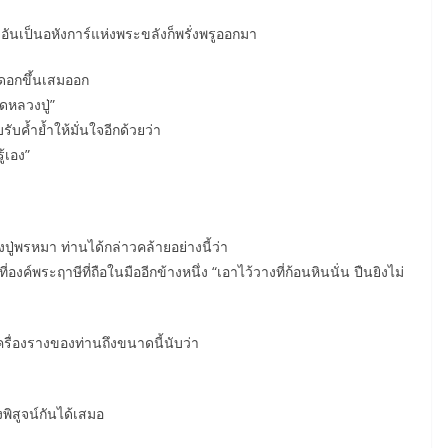
นเป็นอหังการ์แห่งพระขลังก็พรั่งพรูออกมา
 ดอกขึ้นเสมออก
ดหลวงปู่”
บค้ำย้ำให้มั่นใจอีกด้วยว่า
้เอง”
่พรหมา ท่านได้กล่าวคล้ายอย่างนี้ว่า
องค์พระฤาษีที่ถือในมืออีกข้างหนึ่ง “เอาไว้วางที่ก้อนหินนั่น ปืนยิงไม่
รื่องรางของท่านถึงขนาดนี้นับว่า
พิสูจน์กันได้เสมอ