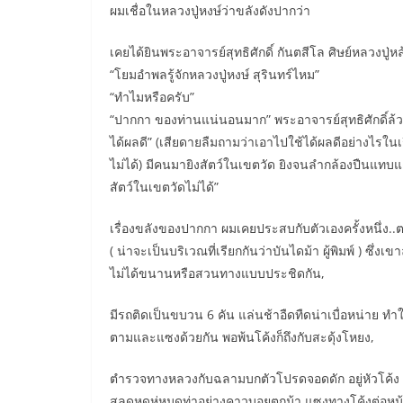
ผมเชื่อในหลวงปู่หงษ์ว่าขลังดังปากว่า
เคยได้ยินพระอาจารย์สุทธิศักดิ์ กันตสีโล ศิษย์หลวงปู่หล
“โยมอำพลรู้จักหลวงปู่หงษ์ สุรินทร์ไหม”
“ทำไมหรือครับ”
“ปากกา ของท่านแน่นอนมาก” พระอาจารย์สุทธิศักดิ์ล้ว
ได้ผลดี” (เสียดายลืมถามว่าเอาไปใช้ได้ผลดีอย่างไรในเรื่
ไม่ได้) มีคนมายิงสัตว์ในเขตวัด ยิงจนลำกล้องปืนแทบแด
สัตว์ในเขตวัดไม่ได้”
เรื่องขลังของปากกา ผมเคยประสบกับตัวเองครั้งหนึ่ง..
( น่าจะเป็นบริเวณที่เรียกกันว่าบันไดม้า ผู้พิมพ์ ) ซึ่
ไม่ได้ขนานหรือสวนทางแบบประชิดกัน,
มีรถติดเป็นขบวน 6 คัน แล่นช้าอืดทืดน่าเบื่อหน่าย ทำ
ตามและแซงด้วยกัน พอพ้นโค้งก็ถึงกับสะดุ้งโหยง,
ตำรวจทางหลวงกับฉลามบกตัวโปรดจอดดัก อยู่หัวโค้ง
สลดหดหู่หมดท่าอย่างคาวบอยตกม้า แซงทางโค้งต่อหน้าต