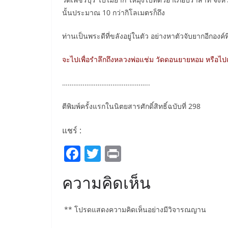
นั้นประมาณ 10 กว่ากิโลเมตรก็ถึง
ท่านเป็นพระดีที่ขลังอยู่ในตัว อย่างหาตัวจับยากอีกองค์
จะไปเพื่อรำลึกถึงหลวงพ่อแช่ม วัดดอนยายหอม หรือไปเพื
………………………………………..
ตีพิมพ์ครั้งแรกในนิตยสารศักดิ์สิทธิ์ฉบับที่ 298
แชร์ :
F
T
Pr
a
w
in
ความคิดเห็น
c
itt
t
e
er
** โปรดแสดงความคิดเห็นอย่างมีวิจารณญาน
b