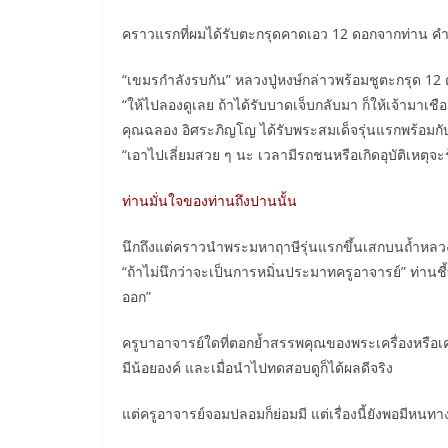
คราวแรกที่ผมได้รับตะกรุดคาดเอว 12 ดอกจากท่าน คำอั
“เขมรกำลังรบกัน” หลวงปู่หงษ์กล่าวพร้อมชูตะกรุด 12
“ให้ไปลองดูเลย ถ้าได้รับบาดเจ็บกลับมา ก็ให้เจ้ามาเชือ
คุณฉลอง อิศระภิญโญ ได้รับพระสมเด็จรุ่นแรกพร้อมกับรั
“เอาไปเลี่ยมสวย ๆ นะ เวลามีรถชนหรือเกิดอุบัติเหตุจะรู
ท่านมั่นใจของท่านถึงปานนั้น
นึกถึงแต่คราวนำพระมหาฤาษีรุ่นแรกขึ้นเสกบนถ้ำหลวงปู
“ถ้าไม่นึกว่าจะเป็นการหมิ่นประมาทครูอาจารย์” ท่านชี้ที่
ออก”
ครูบาอาจารย์ใดที่ตอกย้ำสรรพคุณของพระเครื่องหรือเค
มีน้อยองค์ และเมื่อนำไปทดสอบดูก็ได้ผลดีจริง
แต่ครูอาจารย์จอมปลอมก็ย่อมมี แต่เรื่องนี้ยังพอมีหนทาง