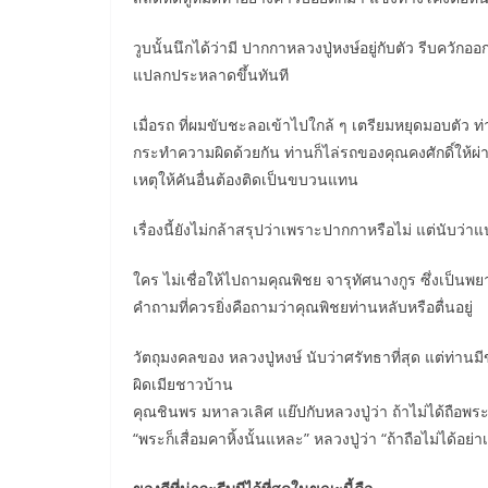
วูบนั้นนึกได้ว่ามี ปากกาหลวงปู่หงษ์อยู่กับตัว รีบควั
แปลกประหลาดขึ้นทันที
เมื่อรถ ที่ผมขับชะลอเข้าไปใกล้ ๆ เตรียมหยุดมอบตัว ท่
กระทำความผิดด้วยกัน ท่านก็ไล่รถของคุณคงศักดิ์ให้ผ่านไ
เหตุให้คันอื่นต้องติดเป็นขบวนแทน
เรื่องนี้ยังไม่กล้าสรุปว่าเพราะปากกาหรือไม่ แต่นับว่า
ใคร ไม่เชื่อให้ไปถามคุณพิชย จารุทัศนางกูร ซึ่งเป็นพย
คำถามที่ควรยิ่งคือถามว่าคุณพิชยท่านหลับหรือตื่นอยู่
วัตถุมงคลของ หลวงปู่หงษ์ นับว่าศรัทธาที่สุด แต่ท่านมี
ผิดเมียชาวบ้าน
คุณชินพร มหาลวเลิศ แย๊ปกับหลวงปู่ว่า ถ้าไม่ได้ถือพระต
“พระก็เสื่อมคาหิ้งนั้นแหละ” หลวงปู่ว่า “ถ้าถือไม่ได้อย่