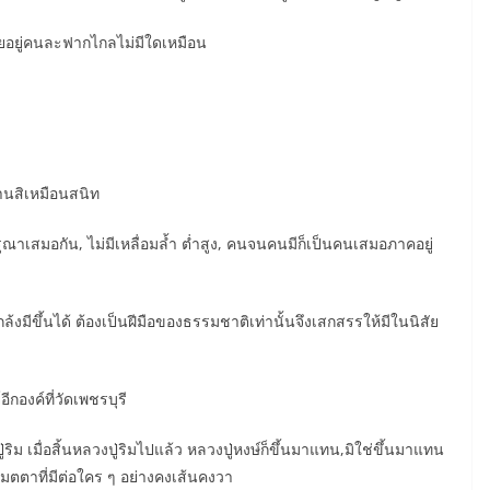
สัยอยู่คนละฟากไกลไม่มีใดเหมือน
่านสิเหมือนสนิท
ณาเสมอกัน, ไม่มีเหลื่อมล้ำ ต่ำสูง, คนจนคนมีก็เป็นคนเสมอภาคอยู่
ล้งมีขึ้นได้ ต้องเป็นฝีมือของธรรมชาติเท่านั้นจึงเสกสรรให้มีในนิสัย
ีกองค์ที่วัดเพชรบุรี
่ริม เมื่อสิ้นหลวงปู่ริมไปแล้ว หลวงปู่หงษ์ก็ขึ้นมาแทน,มิใช่ขึ้นมาแทน
ตตาที่มีต่อใคร ๆ อย่างคงเส้นคงวา