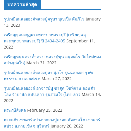
บทความล่าสุด
รูปเหมือนลอยองค์หลวงปู่ครูบา บุญเป็ง คัมภีโร
January
13, 2023
เหรียญจุลมงกุฏพระพุทธบาทสระบุรี (เหรียญฉลุ
พระพุทธบาทสระบุรี) ปี 2494-2495
September 11,
2022
เหรียญหนุนดวงค้ำดวง: หลวงปู่ขุน อนุตตโร วัดใหม่ทอง
สว่าง(ก่อใน)
March 31, 2022
รูปเหมือนลอยองค์หลวงปู่หา สุภโร รุ่นฉลองอายุ ๙๑
พรรษา: ๒ กค.๒๕๕๙
March 27, 2022
รูปเหมือนลอยองค์ อาจารย์ปู่ ซาสุด โซทิกาน ดอนสำ
โฮง จำปาสัก สปป.ลาว รุ่นรวมใจ (ไทย-ลาว
March 14,
2022
พระฤษีสิงหล
February 25, 2022
พระแก้วเขาดาร์สปวง: หลวงปู่มงคล สัจจาสโภ เขาดาร์
สปวง อ.กาบเชิง จ.สุรินทร์
January 26, 2022