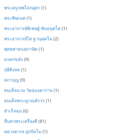
พระครูเทพโลกอุดร
(1)
พระพิฆเนศ
(1)
พระอาจารย์พิเชษฐ์ พันธมุตโต
(1)
พระอาจารย์ไท ฐานุตฺตโม
(2)
พุทธศาสนสุภาษิต
(1)
มรดกขลัง
(9)
ฤษีสิงหล
(1)
สภาบุญ
(9)
สมเด็จนวม วัดอนงคาราม
(1)
สมเด็จพระญาณสังวร
(1)
สำเร็จลุน
(6)
สืบหาพระเครื่องดี
(81)
หลวงตาเห อุปกัมโม
(1)