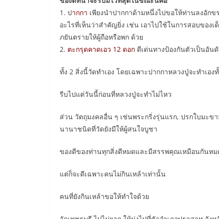
ของดีที่น่าจะรีบมีไว้ที่สุดในขณะนี้คือ
1. ป
ากกา
เพียงนำปากกาด้ามหนึ่งไปขอให้ท่านลงอักขระ
อะไรที่เห็นว่าสำคัญยิ่ง เช่น เอาไปใช้ในการสอบของเด็ก
ภยันตรายให้ผู้ถือหรือพก ด้วย
2.
ตะกรุดคาดเอว 12 ดอก
ดีเด่นทางป้องกันตัวเป็นอันดั
ทั้ง 2 สิ่งนี้วัดทำเอง โดยเฉพาะปากกาหลวงปู่จะทำเองท
รีบไปแต่วันนี้ก่อนที่หลวงปู่จะทำไม่ไหว
ส่วน วัตถุมงคลอื่น ๆ เช่นพระกริ่งรุ่นแรก, ปรกใบมะขา
นานาชนิดที่วัดยังมีให้ผู้สนใจบูชา
ของดีของท่านทุกสิ่งดีหมดและมีสรรพคุณเหมือนกันหม
แต่ก็จะดีเฉพาะคนไม่กินเหล้าเท่านั้น
คนที่ยังกินเหล้าขอให้ทำใจด้วย
วัดเพชรบุรี ไปไม่ยาก ให้มุ่งไปที่ตัวอำเภอปราสาท จังห