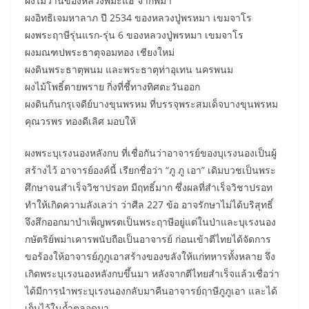
ผงไม้ว่านของหลวงพี่มะแฮ จากพม่า
ผงอิทธิเจมหาลาภ ปี 2534 ของหลวงปู่พรหมา เขมจาโร
ผงพระฤาษีรุ่นแรก-รุ่น 6 ของหลวงปู่พรหมา เขมจาโร
ผงมณฑปพระธาตุจอมทอง เชียงใหม่
ผงดินพระธาตุพนม และพระธาตุท่าอุเทน นครพนม
ผงไม้โพธิ์ตายพราย กิ่งที่ชี้ทางทิศตะวันออก
ผงดินก้นกรุเจดีย์บางขุนพรหม ที่บรรจุพระสมเด็จบางขุนพรหม
คุณวรพร ทองดีเลิศ มอบให้
ผงพระบุเรงนองหลังกบ ที่เชื่อกันว่าอาจารย์ของบุเรงนองเป็นผู้
สร้างไว้ อาจารย์องค์นี้ เรียกชื่อว่า “ภู ภู เอา” เดิมบวชเป็นพระ
ศึกษาจนสำเร็จวิชาปรอท มีฤทธิ์มาก ซึ่งผลที่สำเร็จวิชาปรอท
ทำให้เกิดความลังเลว่า ว่าศีล 227 ข้อ อาจรักษาไม่ได้บริสุทธิ์
จึงสึกออกมาบำเพ็ญพรตเป็นพระฤาษีอยู่แต่ในป่าและบุเรงนอง
กษัตริย์พม่าเคารพนับถือเป็นอาจารย์ ก่อนเข้าตีไทยได้จัดการ
ขอร้องให้อาจารย์ภูภูเอาสร้างของขลังให้แก่ทหารทั้งหลาย จึง
เกิดพระบุเรงนองหลังกบขึ้นมา หลังจากตีไทยสำเร็จแล้วเชื่อว่า
ได้มีการนำพระบุเรงนองกลับมาคืนอาจารย์ฤาษีภูภูเอา และได้
เก็บไว้ในถ้ำตลอดมา