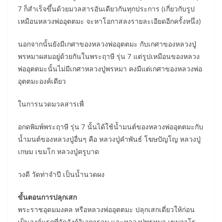
7 ก็สำเร็จขึ้นด้วยมวลสารอันเดียวกันทุกประการ (เกี่ยวกับรูป
เหมือนหลวงพ่ออุตตมะ จะหาโอกาสลงรายละเอียดอีกครั้งหนึ่ง)
นอกจากนั้นยังมีเกศาของหลวงพ่ออุตตมะ กับเกศาของหลวงปู่
พรหมาผสมอยู่ด้วยกันในพระฤาษี รุ่น 7 แต่รูปเหมือนของหลวง
พ่ออุตตมะนั้นไม่มีเกศาหลวงปู่พรหมา คงมีแต่เกศาของหลวงพ่อ
อุตตมะองค์เดียว
ในการนวดมวลสารเพื่
อกดพิมพ์พระฤาษี รุ่น 7 นั้นได้ใช้น้ำมนต์ของหลวงพ่ออุตตมะกับ
น้ำมนต์ของหลวงปู่อื่นๆ คือ หลวงปู่คำพันธ์ โฆษปัญโญ หลวงปู่
เกษม เขมโก หลวงปู่ครูบาด
วงดี วัดท่าจำปี เป็นน้ำนวดผง
ขั้นตอนการปลุกเสก
พระราชอุดมมงคล หรือหลวงพ่ออุตตมะ ปลุกเสกเดี่ยวให้ก่อน
เป็นองค์แรกที่วัดวังก์วิเวการาม และหลวงปู่พรหมา เขมจาโร