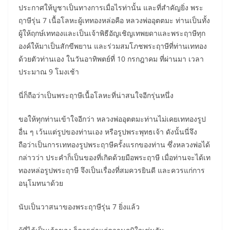
ประกาศให้บูชาเป็นทางการเมื่อไรท่านั้น และที่สำคัญยิ่ง พระ
ฤาษีรุ่น 7 เนื้อโลหะผู้เททองหล่อคือ หลวงพ่ออุตตมะ ท่านเป็นทั้ง
ผู้ให้ฤกษ์เททองและเป็นเจ้าพิธีอัญเชิญเทพยดาและพระฤาษีทุก
องค์ให้มาเป็นสักขีพยาน และร่วมสมโภชพระฤาษีที่ท่านเททอง
ด้วยตัวท่านเอง ในวันอาทิพตย์ที่ 10 กรกฎาคม ที่ผ่านมา เวลา
ประมาณ 9 โมงเช้า
นี่ก็ถือว่าเป็นพระฤาษีเนื้อโลหะที่น่าสนใจอีกรุ่นหนึ่ง
ขอให้ทุกท่านเข้าใจอีกว่า หลวงพ่ออุตตมะท่านไม่เคยเททองรูป
อื่น ๆ เว้นแต่รูปของท่านเอง หรือรูปพระพุทธเจ้า ดังนั้นนี่จึง
ถือว่าเป็นการเททองรูปพระฤาษีครั้งแรกของท่าน ซึ่งหลวงพ่อได้
กล่าวว่า ประคำก็เป็นของที่เกิดด้วยมือพระฤาษี เมื่อท่านจะได้เท
ทองหล่อรูปพระฤาษี จึงเป็นเรื่องที่สมควรยินดี และควรแก่การ
อนุโมทนาด้วย
นับเป็นวาสนาของพระฤาษีรุ่น 7 ยิ่งแล้ว