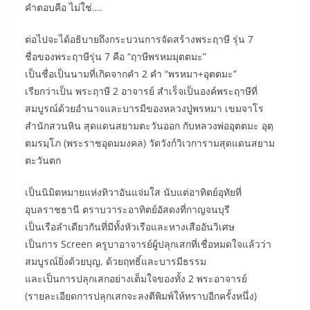
คำตอบคือ ไม่ใช่….
ต่อไปจะได้อธิบายถึงกระบวนการจัดสร้างพระฤาษี รุ่น 7
ชื่อของพระฤาษีรุ่น 7 คือ “ฤาษีพรหมมุตตมะ”
เป็นชื่อเป็นนามที่เกิดจากคำ 2 คำ “พรหมา+อุตตมะ”
เรียกว่าเป็น พระฤาษี 2 อาจารย์ สำเร็จเป็นองค์พระฤาษีที่
สมบูรณ์ด้วยอำนาจและบารมีของหลวงปู่พรหมา เขมจาโร
สำนักสวนหิน สุดแดนสยามตะวันออก กับหลวงพ่ออุตตมะ อุตฺ
ตมรมฺโภ (พระราชอุดมมงคล) วัดวังก์วิเวการามสุดแดนสยาม
ตะวันตก
เป็นนิมิตหมายแห่งทิวาอันแจ่มใส นับแต่อาทิตย์อุทัยที่
อุบลราชธานี ตราบวาระอาทิตย์อัสดงที่กาญจนบุรี
เป็นเรือลำเดียวกันที่มีทั้งหัวเรือและหางเสืออันวิเศษ
เป็นการ Screen ครูบาอาจารย์ผู้ปลุกเสกที่เชื่อหมดใจแล้วว่า
สมบูรณ์ยิ่งด้วยบุญ, ด้วยฤทธิ์และบารมีธรรม
และเป็นการปลุกเสกอย่างเต็มใจของทั้ง 2 พระอาจารย์
(รายละเอียดการปลุกเสกจะลงตีพิมพ์ให้ทราบอีกครั้งหนึ่ง)