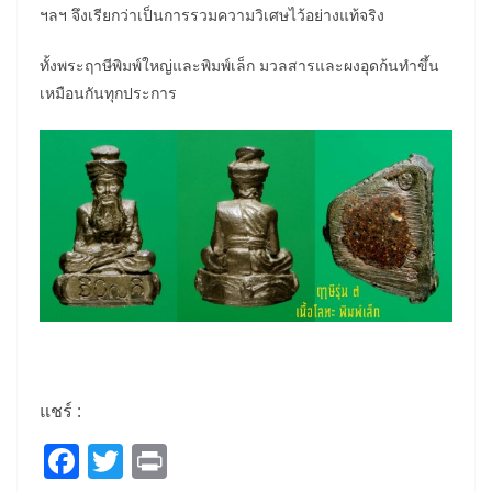
ฯลฯ จึงเรียกว่าเป็นการรวมความวิเศษไว้อย่างแท้จริง
ทั้งพระฤาษีพิมพ์ใหญ่และพิมพ์เล็ก มวลสารและผงอุดก้นทำขึ้น
เหมือนกันทุกประการ
แชร์ :
F
T
Pr