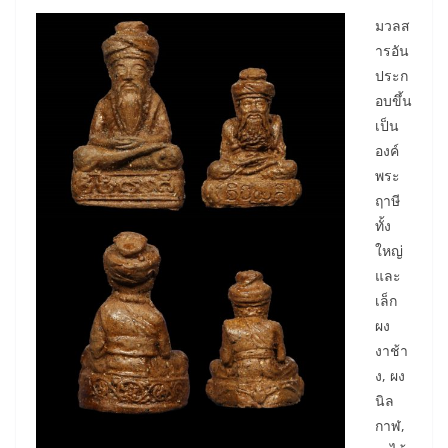
มวลส
ารอัน
ประก
อบขึ้น
เป็น
องค์
พระ
ฤาษี
ทั้ง
ใหญ่
และ
เล็ก
ผง
งาช้า
ง, ผง
นิล
กาฬ,