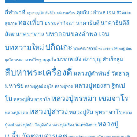
กีฬาพาที
คุยกับ : อำพล เจน
ชีวิตและ
ครูบาบุญเป็ง คัมภีโร
คลังงานเขียน
ท่องเที่ยว
นาคาธิบดีสี
นาคาธิบดี
ธรรมสากัจฉา
สุขภาพ
บทกลอนของอำพล เจน
สัตตนาคบาดาล
ปกิณกะ
บทความใหม่
พระคณาจารย์
พระอาจารย์พิเชษฐ์ พันธ
มรดกขลัง
สภาบุญ
สำเร็จลุน
พระอาจารย์ไท ฐานุตฺตโม
มุตโต
สืบหาพระเครื่องดี
หลวงปู่คำพันธ์ วัดธาตุ
มหาชัย
หลวงปู่ทองสา ฐิตเป
หลวงปู่ดูลย์ อตุโล
หลวงปู่ทวด
หลวงปู่พรหมา เขมจาโร
โม
หลวงปู่ฝั้น อาจาโร
หลวงปู่สรวง
หลวงปู่สิม พุทธาจาโร
หลวงปู่มงคล
หลวง
หลวงปู่
ปู่หงษ์
หลวงปู่หล้า วัดภูจ้อก้อ
หลวงปู่เครื่อง วัดเทพสิงหาร
เปลี้ย วัดชอนสารเดช
หลวงปู่แสง ญาณวโร
หลวงพ่อคูณ ปริ