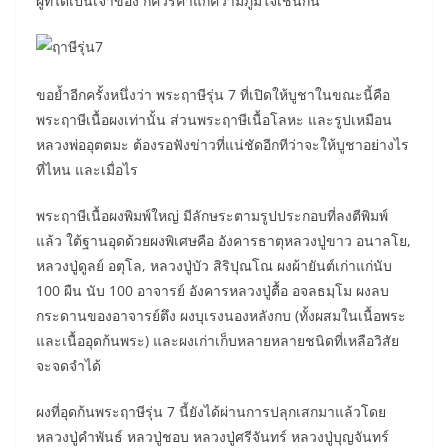
ผู้ที่ได้เป็นเจ้าของ ก็ควรค่าแก่ความภูมิใจเช่นกัน
ขอย้ำอีกครั้งหนึ่งว่า พระฤาษีรุ่น 7 ที่เปิดให้บูชาในขณะนี้คือ
พระฤาษีเนื้อผงเท่านั้น ส่วนพระฤาษีเนื้อโลหะ และรูปเหมือน
หลวงพ่ออุตตมะ ต้องรอฟังข่าวที่แน่ชัดอีกทีว่าจะให้บูชาอย่างไร
ที่ไหน และเมื่อไร
พระฤาษีเนื้อผงพิมพ์ใหญ่ มีลักษระตามรูปประกอบที่ลงตีพิมพ์
แล้ว ใต้ฐานอุดด้วยผงพิเศษคือ อังคารธาตุหลวงปู่ขาว อนาลโย,
หลวงปู่ดูลย์ อตุโล, หลวงปู่บัว สิริปุณโณ ผงผ้ายันต์เก่าแก่นับ
100 ผืน นับ 100 อาจารย์ อังคารหลวงปู่ตื้อ อจลธมฺโม ผงลบ
กระดานของอาจารย์ตึง ผงบุเรงนองหลังกบ (ทั้งผสมในเนื้อพระ
และเนื้ออุดก้นพระ) และผงเก่าเก็บหลายหลายชนิดที่เหลือวิสัย
จะจดจำได้
ผงที่อุดก้นพระฤาษีรุ่น 7 นี้ยังได้ผ่านการปลุกเสกมาแล้วโดย
หลวงปู่คำพันธ์ หลวปู่ชอบ หลวงปู่ศรีจันทร์ หลวงปู่บุญจันทร์