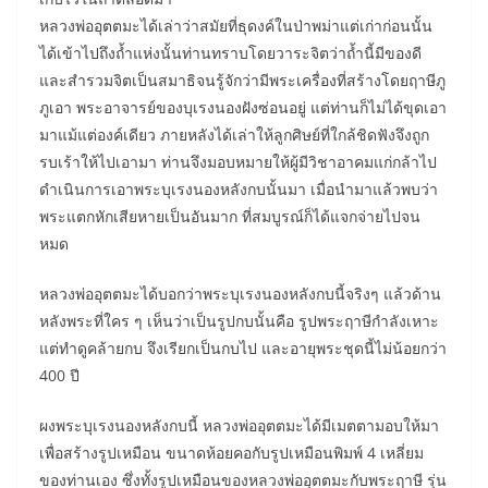
หลวงพ่ออุตตมะได้เล่าว่าสมัยที่ธุดงค์ในป่าพม่าแต่เก่าก่อนนั้น
ได้เข้าไปถึงถ้ำแห่งนั้นท่านทราบโดยวาระจิตว่าถ้ำนี้มีของดี
และสำรวมจิตเป็นสมาธิจนรู้จักว่ามีพระเครื่องที่สร้างโดยฤาษีภู
ภูเอา พระอาจารย์ของบุเรงนองฝังซ่อนอยู่ แต่ท่านก็ไม่ได้ขุดเอา
มาแม้แต่องค์เดียว ภายหลังได้เล่าให้ลูกศิษย์ที่ใกล้ชิดฟังจึงถูก
รบเร้าให้ไปเอามา ท่านจึงมอบหมายให้ผู้มีวิชาอาคมแก่กล้าไป
ดำเนินการเอาพระบุเรงนองหลังกบนั้นมา เมื่อนำมาแล้วพบว่า
พระแตกหักเสียหายเป็นอันมาก ที่สมบูรณ์ก็ได้แจกจ่ายไปจน
หมด
หลวงพ่ออุตตมะได้บอกว่าพระบุเรงนองหลังกบนี้จริงๆ แล้วด้าน
หลังพระที่ใคร ๆ เห็นว่าเป็นรูปกบนั้นคือ รูปพระฤาษีกำลังเหาะ
แต่ทำดูคล้ายกบ จึงเรียกเป็นกบไป และอายุพระชุดนี้ไม่น้อยกว่า
400 ปี
ผงพระบุเรงนองหลังกบนี้ หลวงพ่ออุตตมะได้มีเมตตามอบให้มา
เพื่อสร้างรูปเหมือน ขนาดห้อยคอกับรูปเหมือนพิมพ์ 4 เหลี่ยม
ของท่านเอง ซึ่งทั้งรูปเหมือนของหลวงพ่ออุตตมะกับพระฤาษี รุ่น