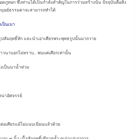
ภูทอก ซึ่งท่านได้เป็นกำลังสำคัญในการร่วมสร้างนั้น ปัจจุบันคือสิ่ง
าที่มนุษย์ธรรมดาจะสามารถทำได้
เป็นเบา
รูปสัมฤทธิ์หัก และนำเอาเศียรพระพุทธรูปนั้นมาถวาย
ชาวนาบอกไม่ทราบ.. พบแต่เศียรเท่านั้น
่งเป็นนาน้ำท่วม
งน่าอัศจรรย์
รต่อเศียรแม้ไม่แนบเนียนแล้วด้วย
าณ ๗ นิ้ว เนื้อสัมฤทธิ์เขียวคล้ำ ดูเก่าแก่เอาการ