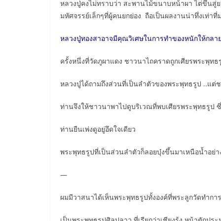
หลวงปู่คงไม่ทราบว่า สะพานไม้ขนาบหน้าผา ไต่ขึ้นสู่ยอด
มหัศจรรย์เล็กๆที่ผู้คนยกย่อง ถือเป็นผลงานน่าทึ่งเท่
หลวงปู่ทองสาอาจมีคุณวิเศษในการทำของหนักให้กลาย
ครั้งหนึ่งที่วัดภูผาแดง ชาวนาไถคราดถูกเศียรพระพุทธ
หลวงปู่ได้ถามถึงส่วนที่เป็นลำตัวของพระพุทธรูป ..แต่
ท่านจึงให้ชาวนาพาไปดูบริเวณที่พบเศียรพระพุทธรูป ซึ
ท่านยืนเพ่งดูอยู่อึดใจเดียว
พระพุทธรูปที่เป็นส่วนลำตัวก็ลอยบุ๋งขึ้นมาเหนือน้ำอย่า
—
ผมมีวาสนาได้เห็นพระพุทธรูปทั้งองค์ที่พระลูกวัดทำกา
เป็นพระพุทธรูปศิลปลาว ที่เรียกว่าเชียงรุ้ง หน้าตักประม