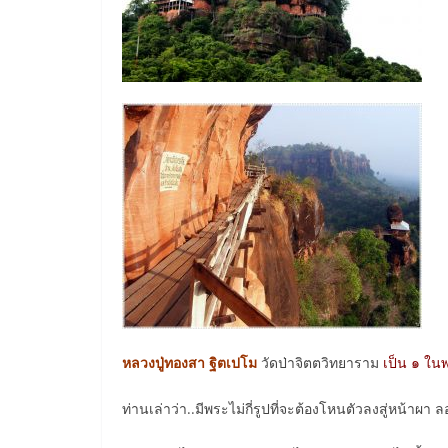
หลวงปู่ทองสา ฐิตเปโม
วัดป่าจิตตวิทยาราม
เป็น ๑ ใน
ท่านเล่าว่า..มีพระไม่กี่รูปที่จะต้องโหนตัวลงสู่หน้าผา