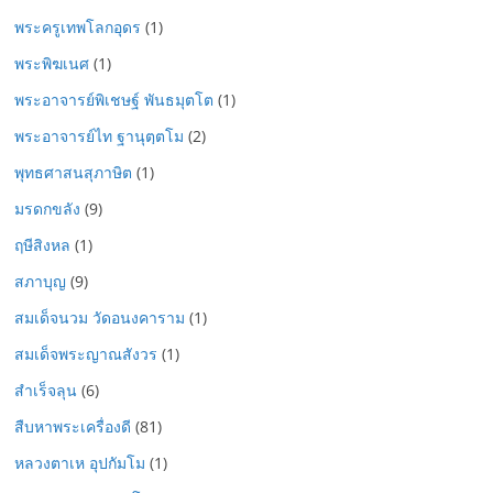
พระครูเทพโลกอุดร
(1)
พระพิฆเนศ
(1)
พระอาจารย์พิเชษฐ์ พันธมุตโต
(1)
พระอาจารย์ไท ฐานุตฺตโม
(2)
พุทธศาสนสุภาษิต
(1)
มรดกขลัง
(9)
ฤษีสิงหล
(1)
สภาบุญ
(9)
สมเด็จนวม วัดอนงคาราม
(1)
สมเด็จพระญาณสังวร
(1)
สำเร็จลุน
(6)
สืบหาพระเครื่องดี
(81)
หลวงตาเห อุปกัมโม
(1)