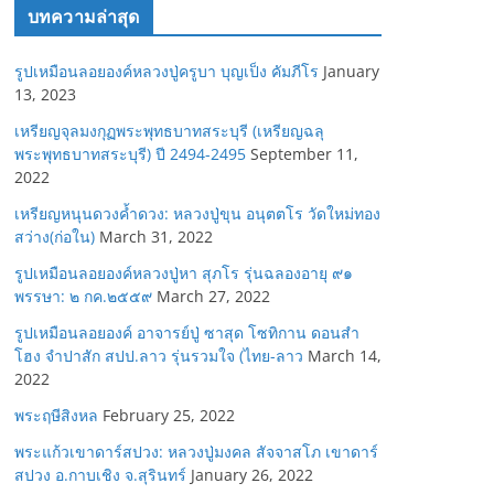
บทความล่าสุด
รูปเหมือนลอยองค์หลวงปู่ครูบา บุญเป็ง คัมภีโร
January
13, 2023
เหรียญจุลมงกุฏพระพุทธบาทสระบุรี (เหรียญฉลุ
พระพุทธบาทสระบุรี) ปี 2494-2495
September 11,
2022
เหรียญหนุนดวงค้ำดวง: หลวงปู่ขุน อนุตตโร วัดใหม่ทอง
สว่าง(ก่อใน)
March 31, 2022
รูปเหมือนลอยองค์หลวงปู่หา สุภโร รุ่นฉลองอายุ ๙๑
พรรษา: ๒ กค.๒๕๕๙
March 27, 2022
รูปเหมือนลอยองค์ อาจารย์ปู่ ซาสุด โซทิกาน ดอนสำ
โฮง จำปาสัก สปป.ลาว รุ่นรวมใจ (ไทย-ลาว
March 14,
2022
พระฤษีสิงหล
February 25, 2022
พระแก้วเขาดาร์สปวง: หลวงปู่มงคล สัจจาสโภ เขาดาร์
สปวง อ.กาบเชิง จ.สุรินทร์
January 26, 2022