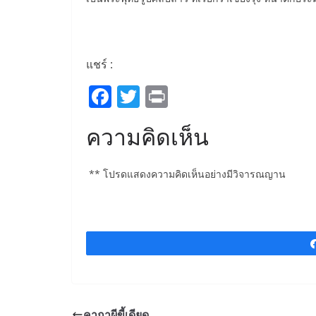
แชร์ :
F
T
Pr
a
w
in
ความคิดเห็น
c
itt
t
e
er
** โปรดแสดงความคิดเห็นอย่างมีวิจารณญาน
b
o
o
k
คาถาผีขี้เดียด