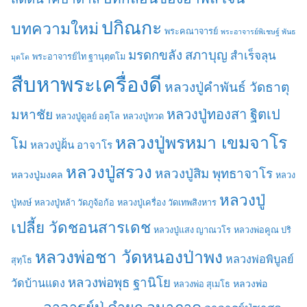
ปกิณกะ
บทความใหม่
พระคณาจารย์
พระอาจารย์พิเชษฐ์ พันธ
มรดกขลัง
สภาบุญ
สำเร็จลุน
พระอาจารย์ไท ฐานุตฺตโม
มุตโต
สืบหาพระเครื่องดี
หลวงปู่คำพันธ์ วัดธาตุ
มหาชัย
หลวงปู่ทองสา ฐิตเป
หลวงปู่ดูลย์ อตุโล
หลวงปู่ทวด
หลวงปู่พรหมา เขมจาโร
โม
หลวงปู่ฝั้น อาจาโร
หลวงปู่สรวง
หลวงปู่สิม พุทธาจาโร
หลวงปู่มงคล
หลวง
หลวงปู่
ปู่หงษ์
หลวงปู่หล้า วัดภูจ้อก้อ
หลวงปู่เครื่อง วัดเทพสิงหาร
เปลี้ย วัดชอนสารเดช
หลวงปู่แสง ญาณวโร
หลวงพ่อคูณ ปริ
หลวงพ่อชา วัดหนองป่าพง
หลวงพ่อพิบูลย์
สุทฺโธ
หลวงพ่อพุธ ฐานิโย
วัดบ้านแดง
หลวงพ่อ
หลวงพ่อ สุเมโธ
อาจารย์ปู่ คำผุก อุนาภาค