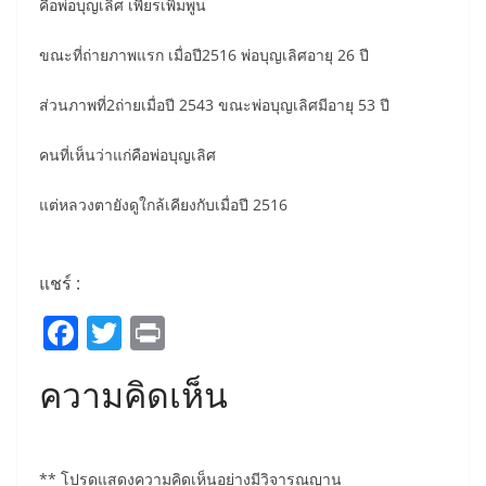
คือพ่อบุญเลิศ เพียรเพิ่มพูน
ขณะที่ถ่ายภาพแรก เมื่อปี2516 พ่อบุญเลิศอายุ 26 ปี
ส่วนภาพที่2ถ่ายเมื่อปี 2543 ขณะพ่อบุญเลิศมีอายุ 53 ปี
คนที่เห็นว่าแก่คือพ่อบุญเลิศ
แต่หลวงตายังดูใกล้เคียงกับเมื่อปี 2516
แชร์ :
F
T
Pr
a
w
in
ความคิดเห็น
c
itt
t
e
er
b
** โปรดแสดงความคิดเห็นอย่างมีวิจารณญาน