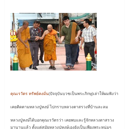
คุณเรวัตร ทรัพย์คงมั่น
(ปัจจุบันบวชเป็นพระภิกษุ)เล่าให้ผมฟังว่า
เคยติดตามหลวงปู่หงษ์ ไปกราบหลวงตาสรวงที่บ้านละลม
หลวงปู่หงษ์ได้บอกคุณเรวัตรว่า เคยพบและรู้จักหลวงตาสรวง
มานานแล้ว ตั้งแต่สมัยหลวงปู่หงษ์เองยังเป็นเพียงพระหนุ่มๆ