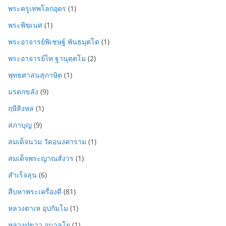
พระครูเทพโลกอุดร
(1)
พระพิฆเนศ
(1)
พระอาจารย์พิเชษฐ์ พันธมุตโต
(1)
พระอาจารย์ไท ฐานุตฺตโม
(2)
พุทธศาสนสุภาษิต
(1)
มรดกขลัง
(9)
ฤษีสิงหล
(1)
สภาบุญ
(9)
สมเด็จนวม วัดอนงคาราม
(1)
สมเด็จพระญาณสังวร
(1)
สำเร็จลุน
(6)
สืบหาพระเครื่องดี
(81)
หลวงตาเห อุปกัมโม
(1)
หลวงปู่ขาว อนาลโย
(1)