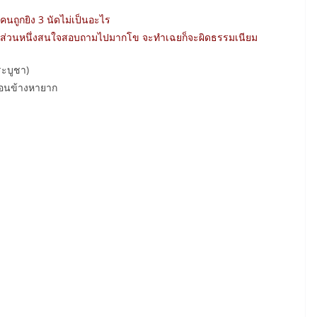
า คนถูกยิง 3 นัดไม่เป็นอะไร
ู้อ่านส่วนหนึ่งสนใจสอบถามไปมากโข จะทำเฉยก็จะผิดธรรมเนียม
ระบูชา)
ค่อนข้างหายาก