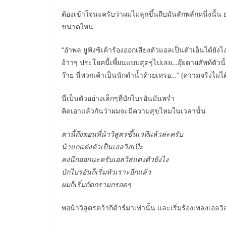
ต้องเข้าใจนะครับว่าผมไม่ลุกขึ้นถีบมันสักพลั่กหนึ่งน
ขนาดไหน
“อำพล ยูฟังซิเค้าร้องออกเสียงตัวแอลเป็นตัวเอ็นได
อ้าวๆ ประโยคนี้เพี้ยนแบบสุดๆไปเลย…อุ๊ยตายศัพท์ตัวน
ว๊าย นี่พวกเค้าเป็นนักดำน้ำด้วยเหรอ…” (ความจริงไม่ได้พ
นี่เป็นตัวอย่างเล็กๆที่บักไบรอันมันพร่ำ
คิดเอาแล้วกันว่าผมจะมีความสุขไหมในเวลานั้น
ตานี้ถึงตอนที่น้าวิสูตรขึ้นเวทีแล้วล่ะครับ
น้าแกแต่งตัวเป็นเอลวิสเป๊ะ
คงนึกออกนะครับเอลวิสแต่งตัวยังไง
บักไบรอันก็เริ่มหัวเราะอีกแล้ว
ผมก็เริ่มกัดกรามกรอดๆ
พอน้าวิสูตรคว้ากีต้าร์มาเท่านั้น และเริ่มร้องเพลงเอลว