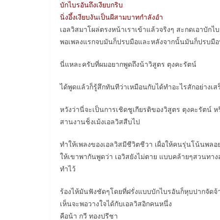
บักไบรอันถึงเงียบกริบ
นิ่งอึ้งเงียบงันเป็นผีสามบาทกำลังอำ
เอลวิสมาโผล่ตรงหน้าเราเข้าแล้วจริงๆ สะกดเอาบักไบ
พอเพลงแรกจบมันก็ปรบมือและหลังจากนั้นมันก็ปรบมือท
นี่แหละครับที่ผมอยากพูดถึงน้าวิสูตร ตุงคะรัตน์
ได้พูดแล้วก็รู้สึกทันทีว่าเหมือนกับได้ทำอะไรสักอย่างเส
หวังว่านี่จะเป็นการเชิดชูเกียรติของวิสูตร ตุงคะรัตน์ ห
สานงานช็งเม้งเอลวิสสืบไป
ทำให้เพลงของเอลวิสมีชีวิตชีวา เผื่อให้คนรุ่นโน้นพลอยรู้ส
ให้เขาพากันพูดว่า เอวิสยังไม่ตาย แบบคล้ายๆสวนทางส
ทำไว้
ร้องไห้มันฟังชัดๆโดยที่ฝรั่งแบบบักไบรอันก็หุบปากจัดจ้
เห็นจะพอวางใจได้กับเอลวิสอิกคนหนึ่ง
คือน้า กวี ทองปรีชา