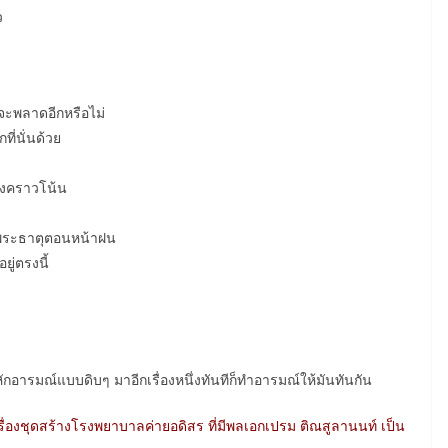
ว
ี้จะพลาดอีกหรือไม่
ี่นั่นด้วย
่างคราวโน้น
ค์พระธาตุตอนหน้าฝน
ู่ตรงนี้
หักอารมณ์แบบดิบๆ มาอีกเรื่องหนึ่งทันทีก็ทำอารมณ์ให้มันทันกัน
รื่องชุดสร้างโรงพยาบาลค่ายอดิสร ที่มีพลเอกเปรม ติณสูลานนท์ เป็น