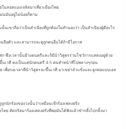
ลัยในลอสแองเจลิสมาเที่ยวเมืองไทย
่นมันอยู่ไม่น้อยก็ตาม
้นเขาถือว่าเป็นสำเนียงที่ถูกต้องในทำนองว่า เป็นสำเนียงผู้ดีอะไร
นคนถือตัว และสามารถจะดูถูกคนอื่นได้ถ้ามีโอกาส
โศก ซึ่งเวลานั้นมีวงดนตรีและก็มีน้าวิสูตรร่วมโชว์การแสดงอยู่ด้วย
งไม่ขึ้นเวที คงเป็นแต่นักดนตรี 4-5 คนทำหน้าที่ไปพลางๆก่อน
 เพื่อรอเวลาที่น้าวิสูตรจะขึ้นเวที มาเขย่าลำแข้งและลูกคอแบบเอล
กนักร้องของวงนั้นว่าเหมือนเจ๊กร้องเพลงฝรั่ง
ไทย ดัดจริตมาร้องเพลงฝรั่งที่พอมันได้ฟังแล้วขำกลิ้งไปกลิ้งมา