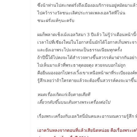
ซึ่งน้าท่านไปสะกดฝรั่งถึงเมืองอเมริกาจนอยู่หมัดมาแล้
ไปคว้ารางวัลชนะเลิศประกวดเพลงเอลวิสที่โน่น
ชนะฝรั่งแท้ๆนะครับ
ผมก็พลาดเช็งเม้งเอลวิสมา 3 ปีแล้ว ไม่รู้ว่าเดือนหน้าน
เวลาไปที่เชียงใหม่ในโอกาสนั้นมักได้โอกาสเก็บพระจากท
และยังเอาพระไปแจกจนเป็นธรรมเนียมทุกครั้ง
ถ้าปีนี้ได้ไปคงจะได้สำรวจทางขึ้นสวรรค์มาฝากกันอย
ไปเห็นมาแล้วที่พระธาตุดอยตุง สวยจนบอกไม่ถูก
คือยืนมองออกไปตรงเวิ้งเขาเหนือหน้าผาที่ระเบียงอง
รู้สึกเลยว่าถ้าใครตายแล้วจะต้องขึ้นสวรรค์คงจะมาขึ้นอย
หมดเรื่องเกิดแก่เจ็บตายเสียที
เลี้ยวกลับขึ้นบนเส้นทางพระเครื่องต่อไป
เรื่องพระเครื่องกับเอลวิสนี่มันคนละอารมณความรู้สึก 
เอาควันหลงจากตอนที่แล้วเสียนิดหน่อย คือเรื่องพระเค