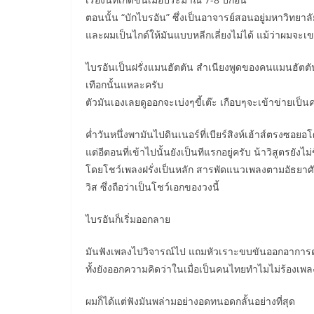
ตอนนั้น “บักไบรอัน” ซึ่งเป็นอาจารย์สอนอยู่มหาวิทยา
และผมเป็นไกด์ให้มันแบบหลีกเลี่ยงไม่ได้ แม้ว่าผมจะเขม
ไบรอันเป็นฝรั่งแมนฮัตตัน สำเนียงพูดของคนแมนฮัตตันนั
เทือกนั้นแหละครับ
ตัวมันเองเลยดูออกจะเบ่งๆขี้เต๊ะ เกือบๆจะเข้าข่ายเป็
ค่ำวันหนึ่งพามันไปดินเนอร์ที่เบียร์สิงห์เฮ้าส์ตรงซอยอ
แต่อีตอนที่เข้าไปนั้นยังเป็นทีแรกอยู่ครับ น้าวิสูตรยั
โดยโชว์เพลงฝรั่งเป็นหลัก สารพัดแนวเพลงตามอัธยาศัย
วิส ซึ่งถือว่าเป็นโชว์เอกของวงนี้
ไบรอันก็เริ่มออกลาย
มันฟังเพลงไปวิจารณ์ไป แถมหัวเราะขบขันออกอาการดูถู
ทั้งยังออกความคิดว่าในเมื่อเป็นคนไทยทำไมไม่ร้องเพลง
ผมก็ได้แต่ฟังมันพล่ามอย่างอดทนอดกลั้นอย่างที่สุด