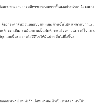
ั้น ย่อมหมายความว่าผมมีความอดทนอดกลั้นสูงอย่างน่านับถือตนเอง
้ยังไง ต้องกระดกลิ้นม้วนห่อแบบขนมทองม้วนขึ้นไปหาเพดานปากนะ…
ั้นเค้าออกเสียง จนมันกลายเป็นศัพท์กระเหรี่ยงดาวน์ทาวน์ไปแล้ว…
ูดแบบนี้หรอก ผมใส่สีตีไข่ให้มันน่าหมั่นไส้ยิ่งขึ้น)
ิสออกมาเท่านี้ คนทั้งร้านก็หันมามองน้าเป็นตาเดียวเท่าโน้น