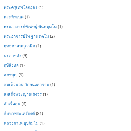
พระครูเทพโลกอุดร
(1)
พระพิฆเนศ
(1)
พระอาจารย์พิเชษฐ์ พันธมุตโต
(1)
พระอาจารย์ไท ฐานุตฺตโม
(2)
พุทธศาสนสุภาษิต
(1)
มรดกขลัง
(9)
ฤษีสิงหล
(1)
สภาบุญ
(9)
สมเด็จนวม วัดอนงคาราม
(1)
สมเด็จพระญาณสังวร
(1)
สำเร็จลุน
(6)
สืบหาพระเครื่องดี
(81)
หลวงตาเห อุปกัมโม
(1)