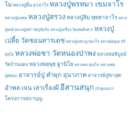
หลวงปู่พรหมา เขมจาโร
โม
หลวงปู่ฝั้น อาจาโร
หลวงปู่สรวง
หลวงปู่สิม พุทธาจาโร
หลวงปู่มงคล
หลวง
หลวงปู่
ปู่หงษ์
หลวงปู่หล้า วัดภูจ้อก้อ
หลวงปู่เครื่อง วัดเทพสิงหาร
เปลี้ย วัดชอนสารเดช
หลวงปู่แสง ญาณวโร
หลวงพ่อคูณ ปริ
หลวงพ่อชา วัดหนองป่าพง
หลวงพ่อพิบูลย์
สุทฺโธ
หลวงพ่อพุธ ฐานิโย
วัดบ้านแดง
หลวงพ่อ
หลวงพ่อ สุเมโธ
อาจารย์ปู่ คำผุก อุนาภาค
อาจารย์ปู่ซาสุด
อุตตมะ
อีสานสนุก
อำพล เจน เล่าเรื่องผี
เจ้าคุณนรฯ
โครงการสภาบุญ