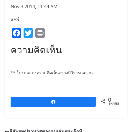
Nov 3 2014, 11:44 AM
แชร์ :
F
T
Pr
a
w
in
ความคิดเห็น
c
itt
t
e
er
b
** โปรดแสดงความคิดเห็นอย่างมีวิจารณญาน
o
o
k
0
Share
SHARES
สีลัพพตปรามาสของคนเล่นพระอีกที