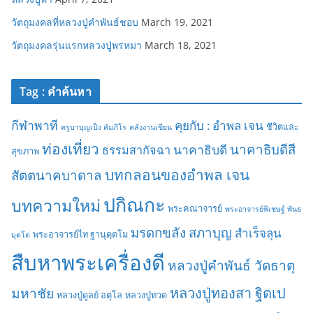
วัตถุมงคลที่หลวงปู่คำพันธ์ชอบ
March 19, 2021
วัตถุมงคลรุ่นแรกหลวงปู่พรหมา
March 18, 2021
Tag : คำค้นหา
กีฬาพาที
คุยกับ : อำพล เจน
ชีวิตและ
ครูบาบุญเป็ง คัมภีโร
คลังงานเขียน
ท่องเที่ยว
นาคาธิบดีสี
นาคาธิบดี
ธรรมสากัจฉา
สุขภาพ
บทกลอนของอำพล เจน
สัตตนาคบาดาล
ปกิณกะ
บทความใหม่
พระคณาจารย์
พระอาจารย์พิเชษฐ์ พันธ
มรดกขลัง
สภาบุญ
สำเร็จลุน
พระอาจารย์ไท ฐานุตฺตโม
มุตโต
สืบหาพระเครื่องดี
หลวงปู่คำพันธ์ วัดธาตุ
มหาชัย
หลวงปู่ทองสา ฐิตเป
หลวงปู่ดูลย์ อตุโล
หลวงปู่ทวด