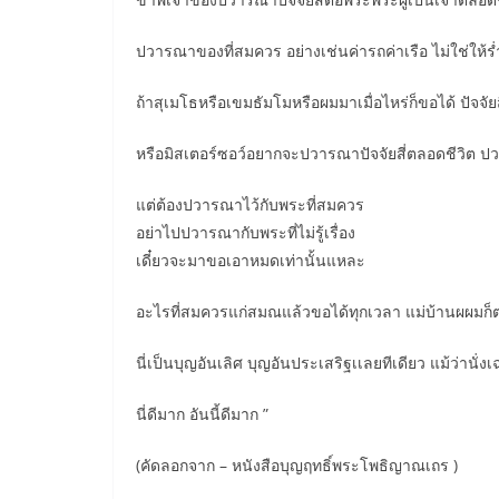
ปวารณาของที่สมควร อย่างเช่นค่ารถค่าเรือ ไม่ใช่ให้ร
ถ้าสุเมโธหรือเขมธัมโมหรือผมมาเมื่อไหร่ก็ขอได้ ปัจจัยส
หรือมิสเตอร์ซอว์อยากจะปวารณาปัจจัยสี่ตลอดชีวิต 
แต่ต้องปวารณาไว้กับพระที่สมควร
อย่าไปปวารณากับพระที่ไม่รู้เรื่อง
เดี๋ยวจะมาขอเอาหมดเท่านั้นแหละ
อะไรที่สมควรแก่สมณแล้วขอได้ทุกเวลา แม่บ้านผผมก็ตาม 
นี่เป็นบุญอันเลิศ บุญอันประเสริฐเเลยทีเดียว แม้ว่านั่งเฉ
นี่ดีมาก อันนี้ดีมาก ”
(คัดลอกจาก – หนังสือบุญฤทธิ์พระโพธิญาณเถร )