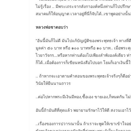
ไม่รู้เรื่อง .. มีพระเถระจากลังกาองค์หนึ่งท่านก็ไปปรึ
สมาคมก็ให้อนุญาต เวลาอยู่ที่นี่ก็จับได้..เขาพูดอย่างนั้น
หลวงพ่อชาตอบว่า
“อันนี้มันก็ไม่ดี มันไปแก้บัญญัติของพระพุทธเจ้า ทางท
มูลค่า ๕๐ บาท หรือ ๑๐๐ บาทหรือ ๑๐ บาท.. เมื่อพระคุณ
ไวยาวัจกร…หรือหากท่านต้องไปเพียงลำพังองค์เดียว ท่านร
ก็ได้..เมื่อต้องการก็เขียนหนังสือไปบอก โยมก็เอาเงินนี้ใ
.. ถ้าหากจะเอาตามคำสอนของพระพุทธเจ้าจริงๆก็ดีอย่างน
วินัยให้ยืนนานถาวร
..ต่อไปหากพระมีเงินมีทอง,ซื้อเอง ขายเอง,ก็หมดกัน ไม่ม
อันนี้ถ้ามันดีที่สุดแล้ว พยายามรักษาไว้ให้ดี สงวนเอ
..เรื่องของการปวารณานั้น ถ้าเราจะพูดให้เขาเข้าใจอย่
ข้าพเจ้าของปวารณาปัจจัยสี่ต่อพระพระผู้เป็นเจ้าตลอดชีวิต