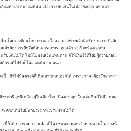
กษากับมหาเถรสมาคมที่นั่น เรื่องการจับเงินในเมืองอังกฤษ มหาเถร
”
ี่ดีนั้น ให้เขาเขียนใบปวารณา ใจความว่าข้าพเจ้ามีศรัทธาถวายปัจจัย
เจ้าต้องการปัจจัยสี่อันควรแก่พระคุณเจ้า จงเรียกร้องเอากับ
ับเงินไม่ได้ ไม่มีโยมรับเงินแทนท่าน ก็ให้เก็บไว้ที่โยมผู้ถวายก่อน
ห้กับรถที่ไปรับก็ได้.. แต่มันยากหน่อย
ี้ ..ถ้าไม่มีสตางค์ก็เดินเอาสักหน่อยก็ได้ เพราะว่าจะต้องรักษาพระ
ีพระบริสุทธิเหลืออยู่ในเมืองไทยเมืองอังกฤษ ในแผ่นดินนี้ไม่มี..หมด
าไว้ สะดวกเกินไปมันก็ประมาท..ประมาทไม่ได้
างนี้ก็ได้ ปวารณาปากเปล่าก็ได้ เช่นพระพุทธเจ้าท่านสอนไว้อย่างนี้..
ก็ได้ เดือนหนึ่งก็ได้ ห้าเดือนก็ได้ เจ็ดวันก็ได้ …