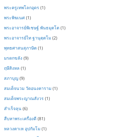
พระครูเทพโลกอุดร
(1)
พระพิฆเนศ
(1)
พระอาจารย์พิเชษฐ์ พันธมุตโต
(1)
พระอาจารย์ไท ฐานุตฺตโม
(2)
พุทธศาสนสุภาษิต
(1)
มรดกขลัง
(9)
ฤษีสิงหล
(1)
สภาบุญ
(9)
สมเด็จนวม วัดอนงคาราม
(1)
สมเด็จพระญาณสังวร
(1)
สำเร็จลุน
(6)
สืบหาพระเครื่องดี
(81)
หลวงตาเห อุปกัมโม
(1)