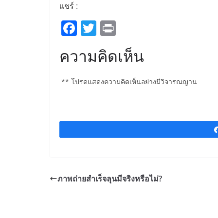
แชร์ :
F
T
Pr
a
w
in
ความคิดเห็น
c
itt
t
e
er
** โปรดแสดงความคิดเห็นอย่างมีวิจารณญาน
b
o
o
k
ภาพถ่ายสำเร็จลุนมีจริงหรือไม่?