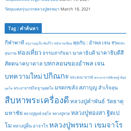
วัตถุมงคลรุ่นแรกหลวงปู่พรหมา
March 18, 2021
Tag : คำค้นหา
กีฬาพาที
คุยกับ : อำพล เจน
ชีวิตและ
ครูบาบุญเป็ง คัมภีโร
คลังงานเขียน
ท่องเที่ยว
นาคาธิบดีสี
นาคาธิบดี
ธรรมสากัจฉา
สุขภาพ
บทกลอนของอำพล เจน
สัตตนาคบาดาล
ปกิณกะ
บทความใหม่
พระคณาจารย์
พระอาจารย์พิเชษฐ์ พันธ
มรดกขลัง
สภาบุญ
สำเร็จลุน
พระอาจารย์ไท ฐานุตฺตโม
มุตโต
สืบหาพระเครื่องดี
หลวงปู่คำพันธ์ วัดธาตุ
มหาชัย
หลวงปู่ทองสา ฐิตเป
หลวงปู่ดูลย์ อตุโล
หลวงปู่ทวด
หลวงปู่พรหมา เขมจาโร
โม
หลวงปู่ฝั้น อาจาโร