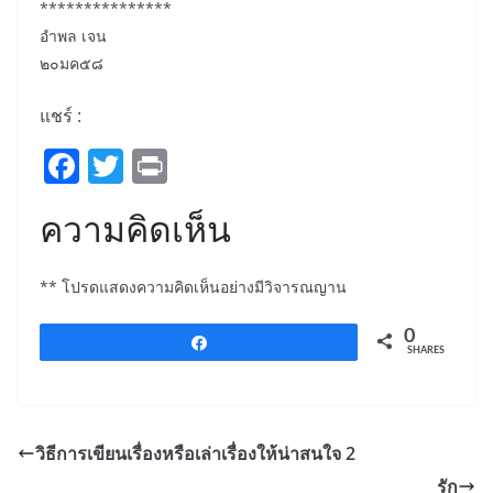
***************
อำพล เจน
๒๐มค๕๘
แชร์ :
F
T
Pr
a
w
in
ความคิดเห็น
c
itt
t
e
er
** โปรดแสดงความคิดเห็นอย่างมีวิจารณญาน
b
o
0
Share
SHARES
o
k
วิธีการเขียนเรื่องหรือเล่าเรื่องให้น่าสนใจ 2
รัก