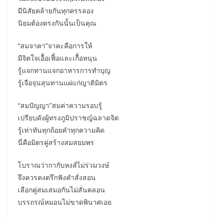
มีนิสัยคล้ายกันทุกครรลอง
นิยมต้องตรงกันนั้นเป็นคุณ
“สมจาคา”จาคะคือการให้
มีจิตใจเอื้อเฟื้อและเกื้อหนุน
รู้แจกทานแจกอาหารการทำบุญ
รู้เจือจุนสุนทานแผ่แก่ญาติมิตร
“สมปัญญา”สมค่าความรอบรู้
เปรียบดังผู้ทรงภูมิปราชญ์ฉลาดจิต
รู้เท่าทันทุกถ้อยคำทุกความคิด
นี่คือมิตรคู่สร้างสมสยมพร
โบราณว่ากากับหงส์ไม่ร่วมวงษ์
จึงควรคงตรึกฟังคำสั่งสอน
เลือกคู่สมเสมอกันไม่สั่นคลอน
บรรถรณ์หมอนไม่ขาดพินาศเอย