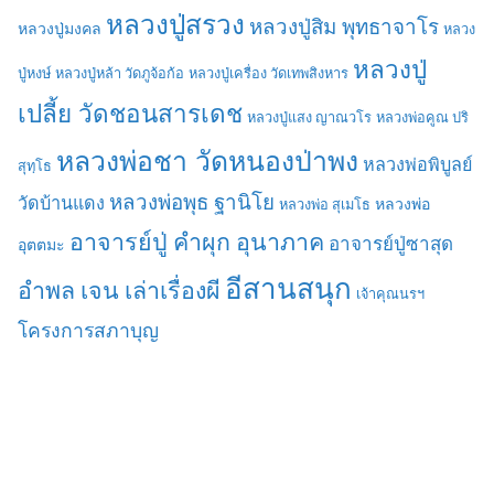
หลวงปู่สรวง
หลวงปู่สิม พุทธาจาโร
หลวงปู่มงคล
หลวง
หลวงปู่
ปู่หงษ์
หลวงปู่หล้า วัดภูจ้อก้อ
หลวงปู่เครื่อง วัดเทพสิงหาร
เปลี้ย วัดชอนสารเดช
หลวงปู่แสง ญาณวโร
หลวงพ่อคูณ ปริ
หลวงพ่อชา วัดหนองป่าพง
หลวงพ่อพิบูลย์
สุทฺโธ
หลวงพ่อพุธ ฐานิโย
วัดบ้านแดง
หลวงพ่อ
หลวงพ่อ สุเมโธ
อาจารย์ปู่ คำผุก อุนาภาค
อาจารย์ปู่ซาสุด
อุตตมะ
อีสานสนุก
อำพล เจน เล่าเรื่องผี
เจ้าคุณนรฯ
โครงการสภาบุญ