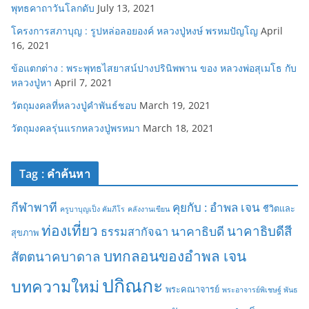
พุทธคาถาวันโลกดับ
July 13, 2021
โครงการสภาบุญ : รูปหล่อลอยองค์ หลวงปู่หงษ์ พรหมปัญโญ
April
16, 2021
ข้อแตกต่าง : พระพุทธไสยาสน์ปางปรินิพพาน ของ หลวงพ่อสุเมโธ กับ
หลวงปู่หา
April 7, 2021
วัตถุมงคลที่หลวงปู่คำพันธ์ชอบ
March 19, 2021
วัตถุมงคลรุ่นแรกหลวงปู่พรหมา
March 18, 2021
Tag : คำค้นหา
กีฬาพาที
คุยกับ : อำพล เจน
ชีวิตและ
ครูบาบุญเป็ง คัมภีโร
คลังงานเขียน
ท่องเที่ยว
นาคาธิบดีสี
นาคาธิบดี
ธรรมสากัจฉา
สุขภาพ
บทกลอนของอำพล เจน
สัตตนาคบาดาล
ปกิณกะ
บทความใหม่
พระคณาจารย์
พระอาจารย์พิเชษฐ์ พันธ