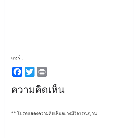
แชร์ :
F
T
Pr
a
w
in
ความคิดเห็น
c
itt
t
e
er
b
** โปรดแสดงความคิดเห็นอย่างมีวิจารณญาน
o
o