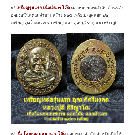
๑/
เหรียญรุ่นแรก เนื้อเงิน ๓ โค๊ด
ตอกหมายเลขลำดับ ด้านหลัง
อุดผงอนันตคุณ จำนวนสร้าง ๑๒๘ เหรียญ (อุดหยก ๖๒
เหรียญ,อุดโกเมน ๕๔ เหรียญ และ อุดปฐวีธาตุ ๑๒ เหรียญ)
๒/
เนื้อโลหะผสมชนวน ๑ โค๊ด
ตอกหมายลำดับ สำหรับเปิดให้