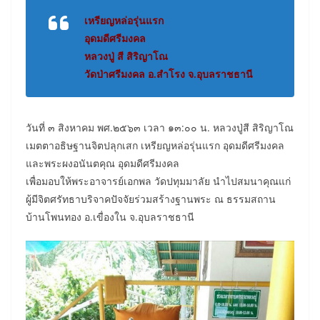
เหรียญหล่อรุ่นแรก
อุดมดีศรีมงคล
หลวงปู่ สี สิริญาโณ
วัดป่าศรีมงคล อ.สำโรง จ.อุบลราชธานี
วันที่ ๓ สิงหาคม พศ.๒๕๖๓ เวลา ๑๓:๐๐ น. หลวงปู่สี สิริญาโณ
เมตตาอธิษฐานจิตปลุกเสก เหรียญหล่อรุ่นแรก อุดมดีศรีมงคล
และพระผงอนันตคุณ อุดมดีศรีมงคล
เพื่อมอบให้พระอาจารย์เอกพล วัดปทุมมาลัย นำไปสมนาคุณแก่
ผู้มีจิตศรัทธาบริจาคปัจจัยร่วมสร้างฐานพระ ณ ธรรมสถาน
บ้านโพนทอง อ.เขื่องใน จ.อุบลราชธานี