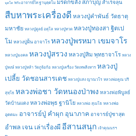
มรดกขลัง
สภาบุญ
สำเร็จลุน
พระอาจารย์ไท ฐานุตฺตโม
มุตโต
สืบหาพระเครื่องดี
หลวงปู่คำพันธ์ วัดธาตุ
มหาชัย
หลวงปู่ทองสา ฐิตเป
หลวงปู่ดูลย์ อตุโล
หลวงปู่ทวด
หลวงปู่พรหมา เขมจาโร
โม
หลวงปู่ฝั้น อาจาโร
หลวงปู่สรวง
หลวงปู่สิม พุทธาจาโร
หลวงปู่มงคล
หลวง
หลวงปู่
ปู่หงษ์
หลวงปู่หล้า วัดภูจ้อก้อ
หลวงปู่เครื่อง วัดเทพสิงหาร
เปลี้ย วัดชอนสารเดช
หลวงปู่แสง ญาณวโร
หลวงพ่อคูณ ปริ
หลวงพ่อชา วัดหนองป่าพง
หลวงพ่อพิบูลย์
สุทฺโธ
หลวงพ่อพุธ ฐานิโย
วัดบ้านแดง
หลวงพ่อ
หลวงพ่อ สุเมโธ
อาจารย์ปู่ คำผุก อุนาภาค
อาจารย์ปู่ซาสุด
อุตตมะ
อีสานสนุก
อำพล เจน เล่าเรื่องผี
เจ้าคุณนรฯ