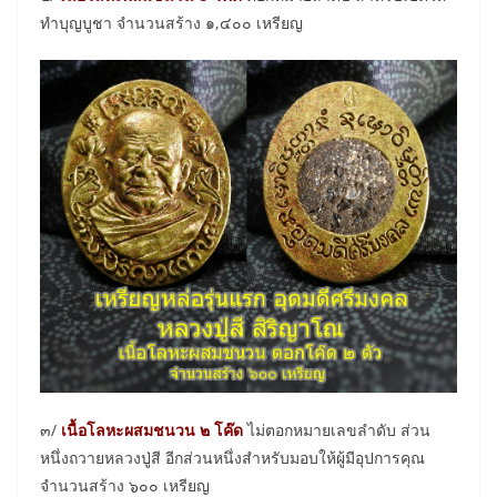
ทำบุญบูชา จำนวนสร้าง ๑,๔๐๐ เหรียญ
๓/
เนื้อโลหะผสมชนวน ๒ โค๊ด
ไม่ตอกหมายเลขลำดับ ส่วน
หนึ่งถวายหลวงปู่สี อีกส่วนหนึ่งสำหรับมอบให้ผู้มีอุปการคุณ
จำนวนสร้าง ๖๐๐ เหรียญ