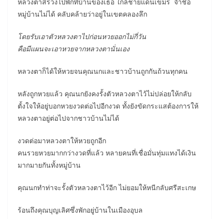
หลวงตาสรวงไปพักที่บ้านของเธอ ใกล้ชายแดนเขมร จำชื่อ
หมู่บ้านไม่ได้ คลับคล้ายว่าอยู่ในเขตคลองลึก
โดยรับเอาตัวหลวงตาไปก่อนหวยออกไม่กี่วัน
คือมีแผนจะเอาหวยจากหลวงตานั่นเอง
หลวงตาก็ได้ให้หวยจนคุณนกและชาวบ้านถูกกันถ้วนทุกคน
หลังถูกหวยแล้ว คุณนกยังคงรั้งตัวหลวงตาไว้ไม่ปล่อยให้กลับ
ตั้งใจให้อยู่บอกหวยงวดต่อไปอีกงวด ทั้งยังขัดกระแสต้องการให้
หลวงตาอยู่ต่อไปจากชาวบ้านไม่ได้
งวดต่อมาหลวงตาให้หวยถูกอีก
คนรวยหวยมากกว่างวดที่แล้ว หลายคนที่เชื่อมั่นทุ่มแทงได้เงิน
มากมายกันทั้งหมู่บ้าน
คุณนกทำท่าจะรั้งตัวหลวงตาไว้อีก ไม่ยอมให้หนีกลับศรีสะเกษ
ร้อนถึงคุณบุญเลิศซึ่งพักอยู่บ้านในเมืองอุบล