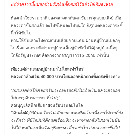
แต่ว่าคราวนี้แปลกท่านรับเงินทั้งหมดไว้แล้วใส่เก็บลงย่าม
ต้องเข้าใจธรรมชาติของหลวงตากับคนขับรถ(คุณบุญเลิศ) เมื่อ
หลวงตาขึ้นรถแล้ว จะไปที่ไหนจะไปหนใด ก็สุดแต่หลวงตาจะชี้
นิ้วให้ขับไป
ท่านให้ขับเลาะไปตามถนนเลียบชายแดน ผ่านหมู่บ้านแปลกๆ
ไปเรื่อย จนกระทั่งผ่านหมู่บ้านเล็กๆ(จำชื่อไม่ได้) หมู่บ้านนี้อยู่
ใกล้อรัญประเทศ คือห่างจากอรัญฯราว15-20กม.เท่านั้น
เพียงแค่ผ่านเลยหมู่บ้านมาไม่ไกลเท่าไหร่
หลวงตาล้วงเงิน 40,000 บาทโยนออกหน้าต่างทิ้งตรงข้างทาง
“ผมเบรคตัวโก่งเลยครับ,จะถอยรถกลับไปเก็บเงิน,หลวงตาบอก
ไม่เอาๆเงินของเขา ทิ้งไปๆ”
คุณบุญเลิศนึกเสียดายจนร้อนรนอยู่ในใจ
“เงินตั้ง40,000นะ ใครไม่เสียดาย แทนที่จะโยนทิ้ง ยกให้เราก็ยัง
จะดีกว่า ทีนี้ใจมันก็คิดแต่เรื่องเงิน จะหาทางกลับไปเอาเงินนั้น
ให้ได้ พอดีมองเห็นวัดอยู่ริมทาง เลี้ยวเข้าไป ส่งหลวงตาขึ้นไป