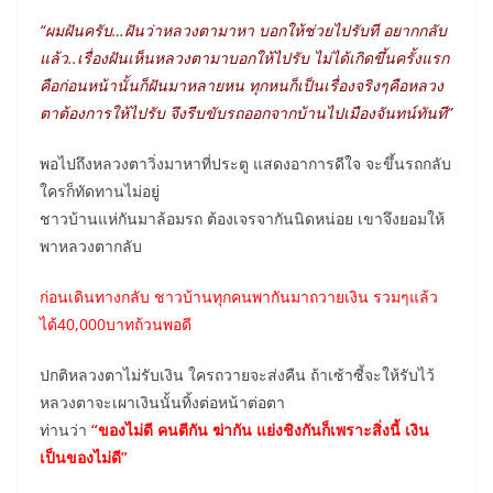
“ผมฝันครับ…ฝันว่าหลวงตามาหา บอกให้ช่วยไปรับที อยากกลับ
แล้ว..เรื่องฝันเห็นหลวงตามาบอกให้ไปรับ ไม่ได้เกิดขึ้นครั้งแรก
คือก่อนหน้านั้นก็ฝันมาหลายหน ทุกหนก็เป็นเรื่องจริงๆคือหลวง
ตาต้องการให้ไปรับ จึงรีบขับรถออกจากบ้านไปเมืองจันทน์ทันที”
พอไปถึงหลวงตาวิ่งมาหาที่ประตู แสดงอาการดีใจ จะขึ้นรถกลับ
ใครก็ทัดทานไม่อยู่
ชาวบ้านแห่กันมาล้อมรถ ต้องเจรจากันนิดหน่อย เขาจึงยอมให้
พาหลวงตากลับ
ก่อนเดินทางกลับ ชาวบ้านทุกคนพากันมาถวายเงิน
รวมๆแล้ว
ได้40,000บาทถ้วนพอดี
ปกติหลวงตาไม่รับเงิน ใครถวายจะส่งคืน ถ้าเซ้าซี้จะให้รับไว้
หลวงตาจะเผาเงินนั้นทิ้งต่อหน้าต่อตา
ท่านว่า
“ของไม่ดี คนตีกัน ฆ่ากัน แย่งชิงกันก็เพราะสิ่งนี้ เงิน
เป็นของไม่ดี”