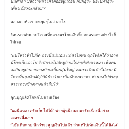
บนศาลา บอกว่าหลวงตาคอยอยู่นี่ก่อน ผมมีธุระ ขอไปทำธุระ
เดี๋ยวเดียวจะกลับมา”
หลวงตาหัวเราะหยุมๆไม่ว่าอะไร
ย้อนรถกลับมาบริเวณที่หลวงตาโยนเงินทิ้ง จอดรถหาอย่างไรก็
ไม่เจอ
“แน่ใจว่าจำไม่ผิด ตรงนี้แน่นอน แต่หาไม่พบ ฉุกใจคิดได้ว่าอาจ
มีใครเก็บเอาไป จึงขับรถไปที่หมู่บ้านใกล้ๆที่เพิ่งผ่านมา เห็นคน
ออกันอยู่ศาลากลางบ้านเป็นกลุ่มใหญ่ จอดรถเดินเข้าไปถาม มี
ใครเห็นถุงเงิน40,000บ้างไหม เป็นเงินหลวงตา ท่านลงไปถ่ายอุ
จาระตรงข้างทางแล้วลืมไว้”
คุณบุญเลิศโกหกไปตามเรื่อง
“ผมนี่แหละครับเก็บไปได้” ชายผู้หนึ่งออกมารับเรื่องนี้อย่าง
องอาจผึ่งผาย
“โอ๊ย,ดีหลาย นึกว่าจะสูญเงินไปแล้ว ว่าแต่ไปเห็นเงินนี้ได้ยังไง”