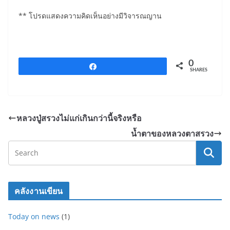
b
** โปรดแสดงความคิดเห็นอย่างมีวิจารณญาน
o
o
k
0
Share
SHARES
หลวงปู่สรวงไม่แก่เกินกว่านี้จริงหรือ
น้ำตาของหลวงตาสรวง
คลังงานเขียน
Today on news
(1)