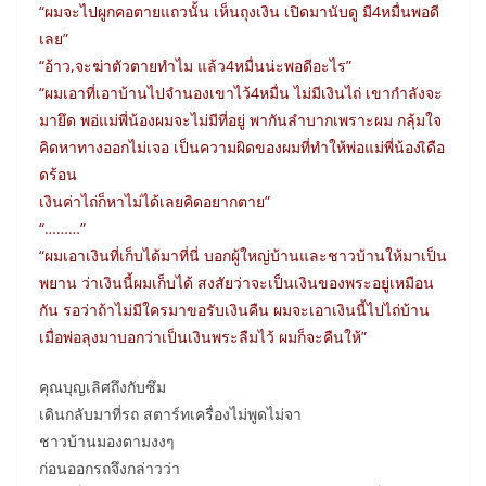
“ผมจะไปผูกคอตายแถวนั้น เห็นถุงเงิน เปิดมานับดู มี4หมื่นพอดี
เลย”
“อ้าว,จะฆ่าตัวตายทำไม แล้ว4หมื่นน่ะพอดีอะไร”
“ผมเอาที่เอาบ้านไปจำนองเขาไว้4หมื่น ไม่มีเงินไถ่ เขากำลังจะ
มายึด พอ่แม่พี่น้องผมจะไม่มีที่อยู่ พากันลำบากเพราะผม กลุ้มใจ
คิดหาทางออกไม่เจอ เป็นความผิดของผมที่ทำให้พ่อแม่พี่น้องเิดือ
ดร้อน
เงินค่าไถ่ก็หาไม่ได้เลยคิดอยากตาย”
“………”
“ผมเอาเงินที่เก็บได้มาที่นี่ บอกผู้ใหญ่บ้านและชาวบ้านให้มาเป็น
พยาน ว่าเงินนี้ผมเก็บได้ สงสัยว่าจะเป็นเงินของพระอยู่เหมือน
กัน รอว่าถ้าไม่มีใครมาขอรับเงินคืน ผมจะเอาเงินนี้ไปไถ่บ้าน
เมื่อพ่อลุงมาบอกว่าเป็นเงินพระลืมไว้ ผมก็จะคืนให้”
คุณบุญเลิศถึงกับซึม
เดินกลับมาที่รถ สตาร์ทเครื่องไม่พูดไม่จา
ชาวบ้านมองตามงงๆ
ก่อนออกรถจึงกล่าวว่า