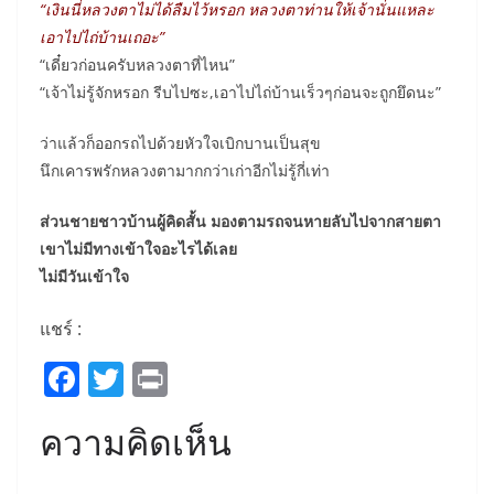
“เงินนี่หลวงตาไม่ได้ลืมไว้หรอก หลวงตาท่านให้เจ้านั่นแหละ
เอาไปไถ่บ้านเถอะ”
“เดี๋ยวก่อนครับหลวงตาที่ไหน”
“เจ้าไม่รู้จักหรอก รีบไปซะ,เอาไปไถ่บ้านเร็วๆก่อนจะถูกยึดนะ”
ว่าแล้วก็ออกรถไปด้วยหัวใจเบิกบานเป็นสุข
นึกเคารพรักหลวงตามากกว่าเก่าอีกไม่รู้กี่เท่า
ส่วนชายชาวบ้านผู้คิดสั้น มองตามรถจนหายลับไปจากสายตา
เขาไม่มีทางเข้าใจอะไรได้เลย
ไม่มีวันเข้าใจ
แชร์ :
F
T
Pr
a
w
in
ความคิดเห็น
c
itt
t
e
er