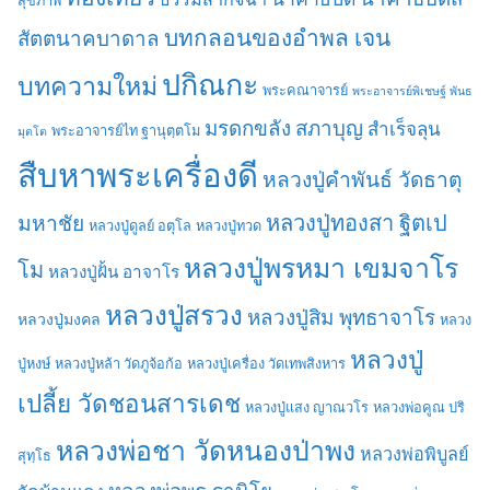
สุขภาพ
บทกลอนของอำพล เจน
สัตตนาคบาดาล
ปกิณกะ
บทความใหม่
พระคณาจารย์
พระอาจารย์พิเชษฐ์ พันธ
มรดกขลัง
สภาบุญ
สำเร็จลุน
พระอาจารย์ไท ฐานุตฺตโม
มุตโต
สืบหาพระเครื่องดี
หลวงปู่คำพันธ์ วัดธาตุ
มหาชัย
หลวงปู่ทองสา ฐิตเป
หลวงปู่ดูลย์ อตุโล
หลวงปู่ทวด
หลวงปู่พรหมา เขมจาโร
โม
หลวงปู่ฝั้น อาจาโร
หลวงปู่สรวง
หลวงปู่สิม พุทธาจาโร
หลวงปู่มงคล
หลวง
หลวงปู่
ปู่หงษ์
หลวงปู่หล้า วัดภูจ้อก้อ
หลวงปู่เครื่อง วัดเทพสิงหาร
เปลี้ย วัดชอนสารเดช
หลวงปู่แสง ญาณวโร
หลวงพ่อคูณ ปริ
หลวงพ่อชา วัดหนองป่าพง
หลวงพ่อพิบูลย์
สุทฺโธ