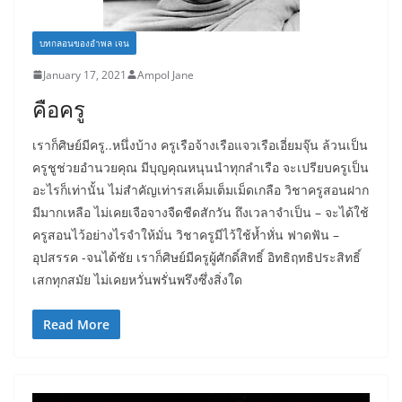
บทกลอนของอำพล เจน
January 17, 2021
Ampol Jane
คือครู
เราก็ศิษย์มีครู..หนึ่งบ้าง ครูเรือจ้างเรือแจวเรือเอี่ยมจุ๊น ล้วนเป็น
ครูชูช่วยอำนวยคุณ มีบุญคุณหนุนนำทุกลำเรือ จะเปรียบครูเป็น
อะไรก็เท่านั้น ไม่สำคัญเท่ารสเค็มเต็มเม็ดเกลือ วิชาครูสอนฝาก
มีมากเหลือ ไม่เคยเจือจางจืดชืดสักวัน ถึงเวลาจำเป็น – จะได้ใช้
ครูสอนไว้อย่างไรจำให้มั่น วิชาครูมีไว้ใช้ห้ำหั่น ฟาดฟัน –
อุปสรรค -จนได้ชัย เราก็ศิษย์มีครูผู้ศักดิ์สิทธิ์ อิทธิฤทธิประสิทธิ์
เสกทุกสมัย ไม่เคยหวั่นพรั่นพรึงซึ่งสิ่งใด
Read More