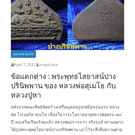
หลวงพ่อ สุเมโธ
April 7, 2021
Ampol Jane
ข้อแตกต่าง : พระพุทธไสยาสน์ปาง
ปรินิพพาน ของ หลวงพ่อสุเมโธ กับ
หลวงปู่หา
หลังจากคณะศิษย์จัดสร้างเหรียญหล่อรูปเหมือนรุ่นแรก หลวง
พ่อ โรเบอร์ต สุเมโธ เนื่องในวาระโอกาสอายุหลวงพ่อครบ ๘๐
ปี จนเสร็จเรียบร้อยแล้ว หลวงพ่อปรารภว่า จริงๆแล้วท่านอยาก
ได้รูปพระพุทธไสยาสน์ปางปรินิพพาน เอาไว้ระลึกถึงความตาย