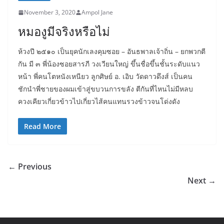
November 3, 2020
Ampol Jane
หมองูมีจริงหรือไม่
ห้วงปี ๒๕๑๐ เป็นยุคนักเลงคุมซอย – อันธพาลเจ้าถิ่น – ยกพวกตี
กัน มี ๓ พี่น้องซอยสารภี วงเวียนใหญ่ ขึ้นชื่อขึ้นชั้นระดับแนว
หน้า พี่คนโตหนังเหนียว ลูกศิษย์ อ. เอิบ วัดดาวดึงส์ เป็นคน
ชักนำพี่ชายของผมเข้าสู่ขบวนการขลัง ตีกันที่ไหนไม่มีหลบ
ควงเคียวเกี่ยวข้าวไปเกี่ยวไส้คนแทนรวงข้าวจนโด่งดัง
Read More
← Previous
Next →