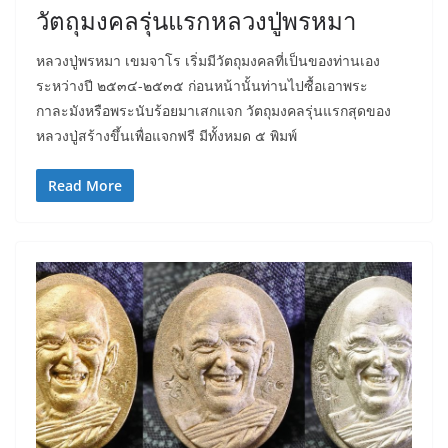
วัตถุมงคลรุ่นแรกหลวงปู่พรหมา
หลวงปู่พรหมา เขมจาโร เริ่มมีวัตถุมงคลที่เป็นของท่านเอง
ระหว่างปี ๒๕๓๔-๒๕๓๕ ก่อนหน้านั้นท่านไปซื้อเอาพระ
กาละมังหรือพระนับร้อยมาเสกแจก วัตถุมงคลรุ่นแรกสุดของ
หลวงปู่สร้างขึ้นเพื่อแจกฟรี มีทั้งหมด ๕ พิมพ์
Read More