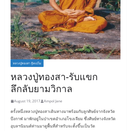
หลวงปู่ทองสา ฐิตเปโม
หลวงปู่ทองสา-รับแขก
ลึกลับยามวิกาล
August 19, 2017
Ampol Jane
ครั้งหนึ่งหลวงปู่ทองสาเดินทางมาพร้อมกับลูกศิษย์จากจังหวัด
บึงกาฬ มาพักอยู่ในป่าเขตอำเภอโขงเจียม ซึ่งศิษย์ทางจังหวัด
อุบลฯนิมนต์ท่านมาดูพื้นที่สำหรับจะตั้งขึ้นเป็นวัด