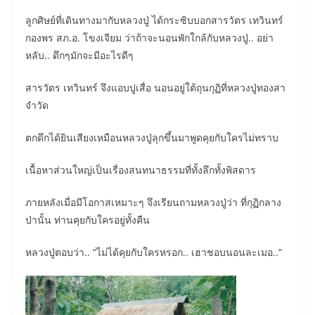
ลูกศิษย์ที่เดินทางมากับหลวงปู่ ได้กระซิบบอกสารวัตร เทวินทร์
กองพร สภ.อ. โขงเจียม ว่าถ้าจะนอนพักใกล้กับหลวงปู่.. อย่า
หลับ.. ดึกๆมักจะมีอะไรดีๆ
สารวัตร เทวินทร์ จึงแอบปูเสื่อ นอนอยู่ใต้ถุนกุฏิที่หลวงปู่ทองสา
จำวัด
ตกดึกได้ยินเสียงเหมือนหลวงปู่ลุกขึ้นมาพูดคุยกับใครไม่ทราบ
เนื้อหาส่วนใหญ่เป็นเรื่องสนทนาธรรมที่ทั้งลึกทั้งพิสดาร
ภายหลังเมื่อมีโอกาสเหมาะๆ จึงเรียนถามหลวงปู่ว่า ที่กุฏิกลาง
ป่านั้น ท่านคุยกับใครอยู่ทั้งคืน
หลวงปู่ตอบว่า.. “ไม่ได้คุยกับใครหรอก.. เฮาชอบนอนละเมอ..”