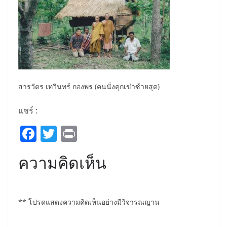
สารวัตร เทวินทร์ กองพร (คนนั่งคุกเข่าซ้ายสุด)
แชร์ :
F
T
Pr
a
w
in
ความคิดเห็น
c
itt
t
e
er
b
** โปรดแสดงความคิดเห็นอย่างมีวิจารณญาน
o