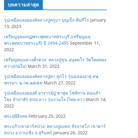
บทความล่าสุด
รูปเหมือนลอยองค์หลวงปู่ครูบา บุญเป็ง คัมภีโร
January
13, 2023
เหรียญจุลมงกุฏพระพุทธบาทสระบุรี (เหรียญฉลุ
พระพุทธบาทสระบุรี) ปี 2494-2495
September 11,
2022
เหรียญหนุนดวงค้ำดวง: หลวงปู่ขุน อนุตตโร วัดใหม่ทอง
สว่าง(ก่อใน)
March 31, 2022
รูปเหมือนลอยองค์หลวงปู่หา สุภโร รุ่นฉลองอายุ ๙๑
พรรษา: ๒ กค.๒๕๕๙
March 27, 2022
รูปเหมือนลอยองค์ อาจารย์ปู่ ซาสุด โซทิกาน ดอนสำ
โฮง จำปาสัก สปป.ลาว รุ่นรวมใจ (ไทย-ลาว
March 14,
2022
พระฤษีสิงหล
February 25, 2022
พระแก้วเขาดาร์สปวง: หลวงปู่มงคล สัจจาสโภ เขาดาร์
สปวง อ.กาบเชิง จ.สุรินทร์
January 26, 2022