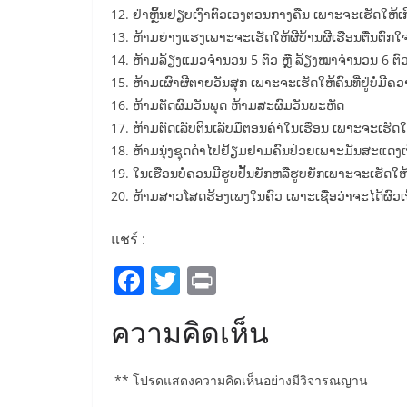
12. ຢ່າຫຼິ້ນຢຽບເງົາຕົວເອງຕອນກາງຄືນ ເພາະຈະເຮັດໃຫ້ເ
13. ຫ້າມຍ່າງແຮງເພາະຈະເຮັດໃຫ້ຜີບ້ານຜີເຮືອນຕື່ນຕົກໃຈ ຢູ
14. ຫ້າມລ້ຽງແມວຈຳນວນ 5 ຕົວ ຫຼື ລ້ຽງໝາຈຳນວນ 6 ຕົ
15. ຫ້າມເຜົາຜີຕາຍວັນສຸກ ເພາະຈະເຮັດໃຫ້ຄົນທີ່ຢູ່ບໍ່ມ
16. ຫ້າມຕັດຜົມວັນພຸດ ຫ້າມສະຜົມວັນພະຫັດ
17. ຫ້າມຕັດເລັບຕີນເລັບມືຕອນຄຳ່ໃນເຮືອນ ເພາະຈະເຮັດ
18. ຫ້າມນຸ່ງຊຸດດຳໄປຢ້ຽມຢາມຄົນປ່ວຍເພາະມັນສະແດງເ
19. ໃນເຮືອນບໍ່ຄວນມີຮູບປັ້ນຍັກຫລືຮູບຍັກເພາະຈະເຮັດໃ
20. ຫ້າມສາວໂສດຮ້ອງເພງໃນຄົວ ເພາະເຊື່ອວ່າຈະໄດ້ຜົວເຖົ້
แชร์ :
F
T
Pr
a
w
in
ความคิดเห็น
c
itt
t
e
er
** โปรดแสดงความคิดเห็นอย่างมีวิจารณญาน
b