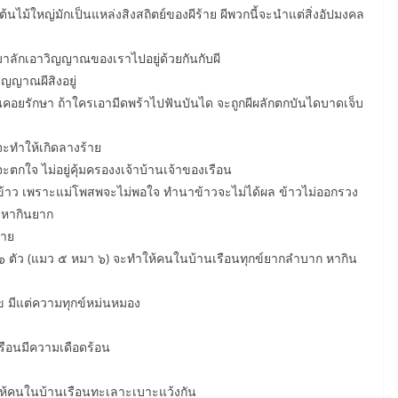
้นไม้ใหญ่มักเป็นแหล่งสิงสถิตย์ของผีร้าย ผีพวกนี้จะนำแต่สิ่งอัปมงคล
มาลักเอาวิญญาณของเราไปอยู่ด้วยกันกับผี
ิญญาณผีสิงอยู่
ือนคอยรักษา ถ้าใครเอามีดพร้าไปฟันบันได จะถูกผีผลักตกบันไดบาดเจ็บ
ะทำให้เกิดลางร้าย
ะตกใจ ไม่อยู่คุ้มครองงเจ้าบ้านเจ้าของเรือน
ข้าว เพราะแม่โพสพจะไม่พอใจ ทำนาข้าวจะไม่ได้ผล ข้าวไม่ออกรวง
 หากินยาก
้าย
 ๖ ตัว (แมว ๕ หมา ๖) จะทำให้คนในบ้านเรือนทุกข์ยากลำบาก หากิน
สุข มีแต่ความทุกข์หม่นหมอง
รือนมีความเดือดร้อน
ทำให้คนในบ้านเรือนทะเลาะเบาะแว้งกัน