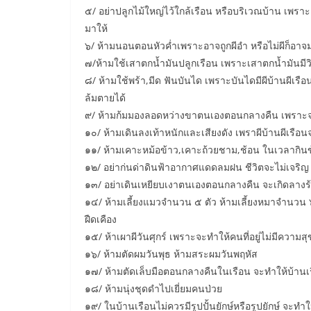
๕/ อย่าปลูกไม้ใหญ่ไว้ใกล้เรือน หรือบริเวณบ้าน เพราะต
มาให้
๖/ ห้ามนอนตอนหัวค่ำเพราะอาจถูกผีอำ หรือไม่ผีก็อาจ
๗/ห้ามใช้เสาตกน้ำมันปลูกเรือน เพราะเสาตกน้ำมันมีว
๘/ ห้ามใช้พร้า,มีด ฟันบันได เพราะบันไดมีผีบ้านผีเร
ล้มตายได้
๙/ ห้ามก้มมองลอดหว่างขาตนเองตอนกลางคืน เพราะจ
๑๐/ ห้ามเดินลงเท้าหนักและเสียงดัง เพราผีบ้านผีเรือนจ
๑๑/ ห้ามเคาะหม้อข้าว,เคาะถ้วยชาม,ช้อน ในเวลากิน
๑๒/ อย่าก่นด่าดินฟ้าอากาศแดดลมฝน ชีวิตจะไม่เจริญ
๑๓/ อย่าเดินเหยียบเงาตนเองตอนกลางคืน จะเกิดลางร
๑๔/ ห้ามเลี้ยงแมวจำนวน ๕ ตัว ห้ามเลี้ยงหมาจำนวน
ฝืดเคือง
๑๕/ ห้าเผาผีวันศุกร์ เพราะจะทำให้คนที่อยู่ไม่มีความ
๑๖/ ห้ามตัดผมวันพุธ ห้ามสระผมวันพฤหัส
๑๗/ ห้ามตัดเล็บมือตอนกลางคืนในเรือน จะทำให้บ้านเ
๑๘/ ห้ามนุ่งชุดดำไปเยี่ยมคนป่วย
๑๙/ ในบ้านเรือนไม่ควรมีรูปปั้นยักษ์หรือรูปยักษ์ จะ