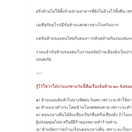
ฝรั่งห้ามไม่ให้ทิ้งถ้วยชามอาหารที่ยังไม่ล้างไว้ทั้งคืน
เอเซียกับยุโรปมีข้อห้ามแตกต่างห่างไกลกันมาก
แต่ข้อห้ามของคนไทยกับคนลาวกลับคล้ายกันจนแทบจ
รวมแล้วข้อห้ามของคนโบราณสมัยบ้านเมืองยังเป็นป่าเป
ปลอดภัย
—–
รู้ไว้ใช่ว่าใส่บ่าแบกหามวันนี้คือเรื่องข้อห้าม ๒๐ ข
๑/ ห้ามนอนหันหัวไปทางทิศตะวันตก เพราะจะทำให้อายุ
๒/ ห้ามแมวดำกระโดดข้ามโลงศพคนตาย เพราะจะทำให
๓/ ตอนกลางคืนได้ยินเสียงเรียกชื่อหรือเสียงดัง ถ้าไม
ผู้ปล่อยคุณไสย หรือมีผีร้ายมุ่งหมายทำร้ายท่าน
๔/ ห้ามปัดกวาดบ้านเรือนตอนกลางคืน เพราะจะเป็นก