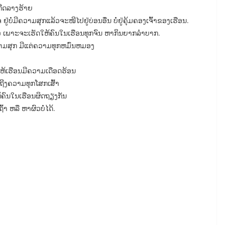
ກີດລາງຮ້າຍ
່ບໍ່ມີຄວາມສຸກແລ້ວຈະໜີໄປຢູ່ບ່ອນອື່ນ ບໍ່ຢູ່ຄຸ້ມຄອງເຈົ້າຂອງເຮືອນ.
ວ ເພາະຈະເຮັດໃຫ້ຄົນໃນເຮືອນທຸກຈົນ ຫາກິນຍາກລຳບາກ.
ີຄວາມສຸກ ມີແຕ່ຄວາມທຸກຫມົ່ນຫມອງ
ໃຫ້ເຮືອນມີຄວາມເດືອດຮ້ອນ
ຖີງຄວາມທຸກໂສກເສົ້າ
ຫ້ຄົນໃນເຮືອນຜິດຖຽງກັນ
າ ຫລື ຫາຜົວບໍ່ໄດ້.