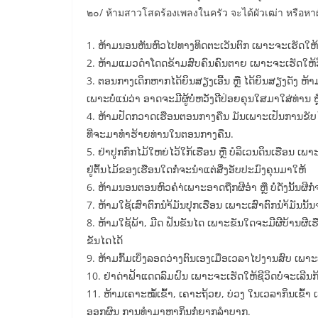
๒๐/ ห้ามสาวโสดร้องเพลงในครัว จะได้ผัวเฒ่า หรือหาผั
1. ຫ້າມນອນຫັນຫົວໄປທາງທິດຕະເວັນຕົກ ເພາະຈະເຮັດໃຫ້ອ
2. ຫ້າມແມວດຳໂດດຂ້າມສົບຄົນຄົນຕາຍ ເພາະຈະເຮັດໃຫ້ວ
3. ຕອນກາງເດິກຫາກໄດ້ຍິນສຽງເອີ້ນ ຫຼື ໄດ້ຍິນສຽງດັງ ຫ້າ
ເພາະບໍ່ແນ່ວ່າ ອາດຈະມີຜູ້ບໍ່ຫວັງດີປ່ອຍຄຸນໃສມາໃສ່ທ່ານ
4. ຫ້າມປັດກວາດເຮືອນຕອນກາງຄືນ ມັນເພາະເປັນການຂັບໄລ່ເ
ທີ່ຈະມາທຳຮ້າຍທ່ານໃນຕອນກາງຄືນ.
5. ຢ່າປູກກົກໄມ້ໃຫຍ່ໄວ້ໃກ້ເຮືອນ ຫຼື ບໍລິເວນດິນເຮືອນ ເ
ຢູ່ຕົ້ນໄມ້ຂອງເຮືອນໃດກໍ່ຈະນຳແຕ່ສິ່ງອັບປະມົງຄຸນມາໃຫ້
6. ຫ້າມນອນຕອນຫົວຄຳ່ເພາະອາດຖືກຜີອຳ ຫຼື ບໍ່ດັ່ງນັ້ນຜີກ
7. ຫ້າມໃຊ້ເສົາຕົກນຳ້ມັນປຸກເຮືອນ ເພາະເສົາຕົກນຳ້ມັນນັ
8. ຫ້າມໃຊ້ພ້າ, ມີດ ຟັນຂັນໄດ ເພາະຂັນໃດຈະມີຜີບ້ານຜີເຮ
ຂັນໄດໄດ້
9. ຫ້າມກົ້ມເບິ່ງລອດວ່າງຕົນເອງເມື່ອເວລາໄປງານສົບ ເພາ
10. ຢ່າດ່າຟ້າແດດລົມຝົນ ເພາະຈະເຮັດໃຫ້ຊີວິດບໍ່ຈະເລີ
11. ຫ້າມເຄາະໝໍ້ເຂົ້າ, ເຄາະຖ້ວຍ, ບ່ວງ ໃນເວລາກິນເຂົ້
ອອກຜົນ ການທຳມາຫາກິນກໍ່ຍາກລຳບາກ.