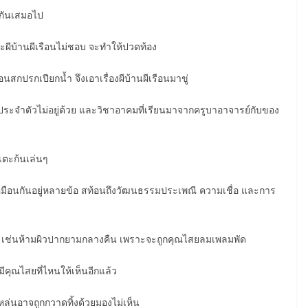
นกันเสมอไป
าะผีบ้านผีเรือนไม่ชอบ จะทำให้ปวดท้อง
รือนสกปรกเปียกน้ำ จึงเอาเรื่องผีบ้านผีเรือนมาขู่
ประจำตัวไม่อยู่ด้วย และวิชาอาคมที่เรียนมาจากครูบาอาจารย์กับของ
ือเตะก้นเล่นๆ
ือเหมือนกันอยู่หลายข้อ สท้อนถึงวัฒนธรรมประเพณี ความเชื่อ และการ
ม่ เช่นห้ามผิวปากยามกลางคืน เพราะจะถูกคุณไสยลมเพลมพัด
่มีคุณไสยที่ไหนให้เห็นอีกแล้ว
่นอาจถูกกวาดทิ้งด้วยมองไม่เห็น