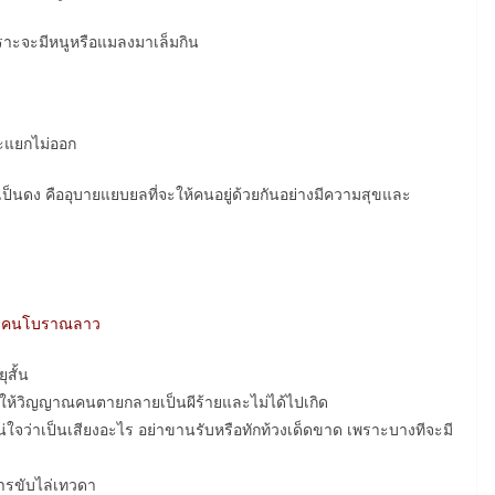
 เพราะจะมีหนูหรือแมลงมาเล็มกิน
ะแยกไม่ออก
็นดง คืออุบายแยบยลที่จะให้คนอยู่ด้วยกันอย่างมีความสุขและ
้อของคนโบราณลาว
สั้น
้วิญญาณคนตายกลายเป็นผีร้ายและไม่ได้ไปเกิด
่แน่ใจว่าเป็นเสียงอะไร อย่าขานรับหรือทักท้วงเด็ดขาด เพราะบางทีจะมี
ารขับไล่เทวดา