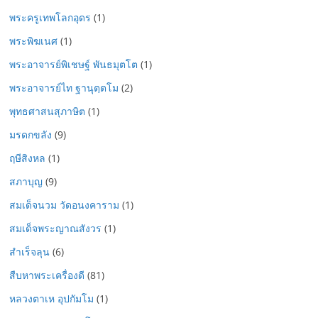
พระครูเทพโลกอุดร
(1)
พระพิฆเนศ
(1)
พระอาจารย์พิเชษฐ์ พันธมุตโต
(1)
พระอาจารย์ไท ฐานุตฺตโม
(2)
พุทธศาสนสุภาษิต
(1)
มรดกขลัง
(9)
ฤษีสิงหล
(1)
สภาบุญ
(9)
สมเด็จนวม วัดอนงคาราม
(1)
สมเด็จพระญาณสังวร
(1)
สำเร็จลุน
(6)
สืบหาพระเครื่องดี
(81)
หลวงตาเห อุปกัมโม
(1)