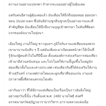
ความงามอย่างแปลกตา ถ้าหากจะมองอย่างผู้ไม่คุ้นเคย
แต่กับคนอีสานผู้คุ้นเคยแล้ว มันเตือนให้นึกถึงอ่อมหอย อ่อมปลา
หลน ป่นปลาแดก ซึ่งมันมีส่วนชูกลิ่นชูรสเป็นอย่างมากและที่
สำคัญที่สุด มันเตือนให้นึกถึงงานบุญเข้าพรรษา ในทันที่ที่ดอก
แรกของมันบานในทุ่งนา
เมืองใหญ่ งานก็ใหญ่ ชาวอุบลฯ ภูมิใจกับงานแห่เทียนของพวก
เขามานานนับสิบ ๆ ปี แต่มันเพิ่งจะมาเปิดเผยหน้าตาให้เป็นที่
รู้จักแก่ผู้คนทั่วไปไม่กี่ปีนี้เอง ตั้งแต่องค์การส่งเสริมการท่องเที่ยว
เข้ามามีส่วนสนับสนุน และโปรโมทให้งานนี้บูมขึ้นในหมู่นัก
ท่องเที่ยวทั้งในและต่างประเทศ เช่นเดียวกับที่ได้ส่งเสริมให้งาน
ช้างสุรินทร์ งานเทศกาลไหมและผูกเสี่ยวที่ขอนแก่น งานแห่
ปราสาทผึ้งที่สกลนครจนโด่งดัง
เล่ากันมาว่า ที่ได้มีงานแห่เทียนเป็นเรื่องเป็นราวอันยิ่งใหญ่
อย่างทุกวันนี้นั้น เริ่มตั้งแต่ พ.ศ. 2480 นายโพธิ ส่งศรี
มรรคนายกวัดสุปัฏวนารามวรวิหาร อารามหลวงแห่งเมือ