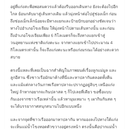
อยู่ที่แก่งสะพือพอสมควรแล้วต้องรีบออกเดินทาง ยังจะต้องไปอีก
ไกล ย้อนกลับมาสู่เส้นทางเดิม แล้วมุ่งหน้าต่อไปสู่ช่องเม็ก ก่อน
ถึงช่องเม็กเล็กน้อยจะมีทางแยกและป้ายปักบอกอย่างชัดเจนว่า
ทางไปอำเภอโขงเจียม ให้มุ่งหน้าไปตามเส้นทางนั้น และก่อน
ถึงอำเภอโขงเจียมเพียง 6 กิโลเมตรก็จะถึงทางแยกเข้าสู่
วนอุทยานแห่งชาติแก่งตะนะ จากทางแยกเข้าไปประมาณ 4
กิโลเมตรเท่านั้น ก็จะถึงแก่งตะนะหรือแก่งมรณะได้อย่างสะดวก
สบาย
ตรงนี้แหละที่เคยเป็นฉากสำคัญในภาพยนต์เรื่องลูกแม่มูล และ
ลูกอีสาน ซึ่งชาวเรือมักมาค้างที่นี่และหาปลากันตลอดทั้งคืน
และแม้แต่กลางวันภาพเรือหาปลาจะปรากฏอยู่ลิบๆ เหนือแก่ง
ใหญ่ ถ้าหากอยากจะกินปลาสด ๆ ก็ไปเลยที่เดียว ขอซื้อแบบ
กันเองจากชาวเรือเหล่านั้น แล้วหามุมเหมาะ ๆ เผากินกันสด ๆ
จะได้บรรยากาศสนุกสนานไปอีกแบบหนึ่ง
และจากจุดที่ชาวเรือออกมาหาปลากัน หากมองลงไปทางใต้แก่ง
จะเห็นแม่น้ำโขงทอดตัวขวางอยู่ตรงหน้า ตรงนั้นคือปากแม่น้ำ