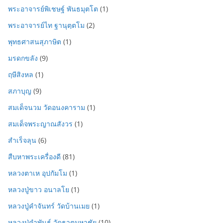
พระอาจารย์พิเชษฐ์ พันธมุตโต
(1)
พระอาจารย์ไท ฐานุตฺตโม
(2)
พุทธศาสนสุภาษิต
(1)
มรดกขลัง
(9)
ฤษีสิงหล
(1)
สภาบุญ
(9)
สมเด็จนวม วัดอนงคาราม
(1)
สมเด็จพระญาณสังวร
(1)
สำเร็จลุน
(6)
สืบหาพระเครื่องดี
(81)
หลวงตาเห อุปกัมโม
(1)
หลวงปู่ขาว อนาลโย
(1)
หลวงปู่คำจันทร์ วัดบ้านเมย
(1)
หลวงปู่คำพันธ์ วัดธาตุมหาชัย
(10)