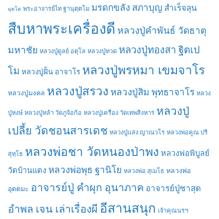
มรดกขลัง
สภาบุญ
สำเร็จลุน
พระอาจารย์ไท ฐานุตฺตโม
มุตโต
สืบหาพระเครื่องดี
หลวงปู่คำพันธ์ วัดธาตุ
มหาชัย
หลวงปู่ทองสา ฐิตเป
หลวงปู่ดูลย์ อตุโล
หลวงปู่ทวด
หลวงปู่พรหมา เขมจาโร
โม
หลวงปู่ฝั้น อาจาโร
หลวงปู่สรวง
หลวงปู่สิม พุทธาจาโร
หลวงปู่มงคล
หลวง
หลวงปู่
ปู่หงษ์
หลวงปู่หล้า วัดภูจ้อก้อ
หลวงปู่เครื่อง วัดเทพสิงหาร
เปลี้ย วัดชอนสารเดช
หลวงปู่แสง ญาณวโร
หลวงพ่อคูณ ปริ
หลวงพ่อชา วัดหนองป่าพง
หลวงพ่อพิบูลย์
สุทฺโธ
หลวงพ่อพุธ ฐานิโย
วัดบ้านแดง
หลวงพ่อ
หลวงพ่อ สุเมโธ
อาจารย์ปู่ คำผุก อุนาภาค
อาจารย์ปู่ซาสุด
อุตตมะ
อีสานสนุก
อำพล เจน เล่าเรื่องผี
เจ้าคุณนรฯ