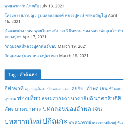
พุทธคาถาวันโลกดับ
July 13, 2021
โครงการสภาบุญ : รูปหล่อลอยองค์ หลวงปู่หงษ์ พรหมปัญโญ
April
16, 2021
ข้อแตกต่าง : พระพุทธไสยาสน์ปางปรินิพพาน ของ หลวงพ่อสุเมโธ กับ
หลวงปู่หา
April 7, 2021
วัตถุมงคลที่หลวงปู่คำพันธ์ชอบ
March 19, 2021
วัตถุมงคลรุ่นแรกหลวงปู่พรหมา
March 18, 2021
Tag : คำค้นหา
กีฬาพาที
คุยกับ : อำพล เจน
ชีวิตและ
ครูบาบุญเป็ง คัมภีโร
คลังงานเขียน
ท่องเที่ยว
นาคาธิบดีสี
นาคาธิบดี
ธรรมสากัจฉา
สุขภาพ
บทกลอนของอำพล เจน
สัตตนาคบาดาล
ปกิณกะ
บทความใหม่
พระคณาจารย์
พระอาจารย์พิเชษฐ์ พันธ