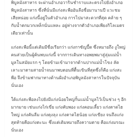
พิบูลมังสาหาร จะผ่านอำเภอวารินชำราบและตรงไปยังอำเภอ
พิบูลมังสาหาร ซึ่งที่นั่นมีแก่งสะพืออันลือชื่อมานานปี แวะชม
เสียหน่อย แก่งนี้อยู่ในตัวอำเภอ การไปมาสะดวกที่สุด คล้าย ๆ
กับน้ำตกมวกเหล็กนั่นแหละ อยู่ห่างจากตัวอำเภอเพียงกิโลเมตร
เดียวเท่านั้น
แก่งสะพือนี้แต่เดิมมีชื่อเรียกว่า แก่งกาซัญปี้ด ซึ่งหมายถึง งูใหญ่
คนส่วยเป็นผู้ค้นพบแก่งนี้ จากการเดินทางอพยพมาสู่ลุ่มแม่น้ำ
มูลในสมัยแรก ๆ โดยข้ามเข้ามาจากด้านปากแม่น้ำโขง ลัด
เลาะมาตามสายน้ำจนมาพบตอนที่ตื้นเขินที่สุดซึ่งก็คือ แก่งสะ
พือ จึงข้ามฟากมาทางด้านฝั่งอำเภอพิบูลมังสาหารในปัจจุบัน
นั่นเอง
ใต้แก่งสะพือลงไปยังมีแก่งน้อยใหญ่กั้นแม่น้ำมูลไว้เป็นช่วง ๆ อีก
มากมาย เช่นแก่งไก่เขี่ย แก่งคับพอง แก่งคอนเลี้ยว แก่งตาดไฮ
ใหญ่ แก่งคันลืม แก่งตุงลุง แก่งตาดไฮน้อย แก่งเขียง จนถึงแก่ง
สุดท้ายคือแก่งตะนะ ซึ่งแต่เดิมหมายถึงความตาย คือแก่งมรณะ
นั่นเอง