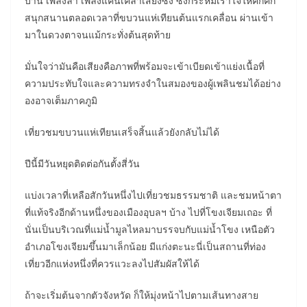
บ้าน เพลงลำ เพลงแคนเคล้าเสียงซึง ซึ่งกระหึ่มเร้าใจให้คึกคัก
สนุกสนานตลอดเวลาที่ขบวนแห่เทียนต้นแรกเคลื่อน ผ่านเข้า
มาในดวงตาจนแม้กระทั่งต้นสุดท้าย
มั่นใจว่ามันคือเสียงคือภาพที่พร้อมจะเข้าเบียดเข้าแย่งเนื้อที่
ความประทับใจและความทรงจำในสมองของผู้เพลินชมได้อย่าง
องอาจเต็มภาคภูมิ
เที่ยวชมขบวนแห่เทียนเสร็จสิ้นแล้วยังกลับไม่ได้
ปีนี้มีวันหยุดติดต่อกันตั้งสี่วัน
แบ่งเวลาที่เหลือสักวันหนึ่งไปเที่ยวชมธรรมชาติ และชมหน้าตา
ที่แท้จริงอีกด้านหนึ่งของเมืองอุบลฯ บ้าง ไปที่โขงเจียมเถอะ ที่
นั่นเป็นบริเวณที่แม่น้ำมูลไหลมาบรรจบกับแม่น้ำโขง เหนือตัว
อำเภอโขงเจียมขึ้นมาเล็กน้อย มีแก่งตะนะนี่เป็นสถานที่ท่อง
เที่ยวอีกแห่งหนึ่งที่ควรแวะลงไปสัมผัสให้ได้
ถ้าจะเริ่มต้นจากตัวจังหวัด ก็ให้มุ่งหน้าไปตามเส้นทางสาย