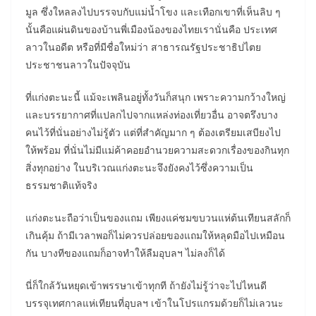
มูล ซึ่งใหลลงไปบรรจบกับแม่น้ำโขง และเทือกเขาที่เห็นลิบ ๆ
นั้นคือแผ่นดินของบ้านพี่เมืองน้องของไทยเรานั่นคือ ประเทศ
ลาวในอดีต หรือที่มีชื่อใหม่ว่า สาธารณรัฐประชาธิปไตย
ประชาชนลาวในปัจจุบัน
ที่แก่งตะนะนี้ แม้จะเพลินอยู่ทั้งวันก็สนุก เพราะความกว้างใหญ่
และบรรยากาศที่แปลกไปจากแหล่งท่องเที่ยวอื่น อาจตรึงบาง
คนไว้ที่นั่นอย่างไม่รู้ตัว แต่ที่สำคัญมาก ๆ ต้องเตรียมเสบียงไป
ให้พร้อม ที่นั่นไม่มีแม่ค้าคอยอำนวยความสะดวกเรื่องของกินทุก
สิ่งทุกอย่าง ในบริเวณแก่งตะนะจึงยังคงไว้ซึ่งความเป็น
ธรรมชาติแท้จริง
แก่งตะนะถือว่าเป็นของแถม เพียงแค่ชมขบวนแห่ต้นเทียนสลักก็
เกินคุ้ม ถ้ามีเวลาพอก็ไม่ควรปล่อยของแถมให้หลุดมือไปเหมือน
กัน บางทีของแถมก็อาจทำให้ลืมอุบลฯ ไม่ลงก็ได้
นี่ก็ใกล้วันหยุดเข้าพรรษาเข้าทุกที ถ้ายังไม่รู้ว่าจะไปไหนดี
บรรจุเทศกาลแห่เทียนที่อุบลฯ เข้าในโปรแกรมด้วยก็ไม่เลวนะ