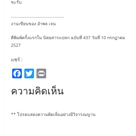
ขะรับ
…………………………………………
งานเขียนของ อำพล เจน
ตีพิมพ์ครั้งแรกใน นิตยสารแปลก ฉบับที่ 437 วันที่ 10 กรกฎาคม
2527
แชร์ :
F
T
Pr
a
w
in
ความคิดเห็น
c
itt
t
e
er
b
** โปรดแสดงความคิดเห็นอย่างมีวิจารณญาน
o
o